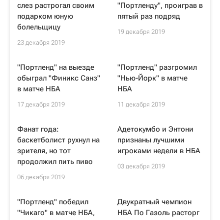
слез растрогал своим
"Портленду", проиграв в
подарком юную
пятый раз подряд
болельщицу
19 декабря 2019
23 декабря 2019
"Портленд" на выезде
"Портленд" разгромил
обыграл "Финикс Санз"
"Нью-Йорк" в матче
в матче НБА
НБА
17 декабря 2019
11 декабря 2019
Фанат года:
Адетокумбо и Энтони
баскетболист рухнул на
признаны лучшими
зрителя, но тот
игроками недели в НБА
продолжил пить пиво
03 декабря 2019
06 декабря 2019
"Портленд" победил
Двукратный чемпион
"Чикаго" в матче НБА,
НБА По Газоль расторг