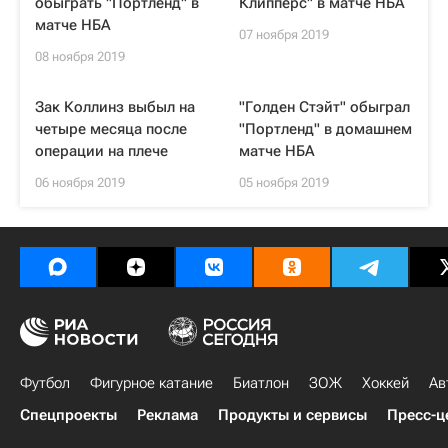
обыграть "Портленд" в
Клипперс" в матче НБА
матче НБА
07 ноября 2019
08 ноября 2019
Зак Коллинз выбыл на
"Голден Стэйт" обыграл
четыре месяца после
"Портленд" в домашнем
операции на плече
матче НБА
06 ноября 2019
05 ноября 2019
Футбол
Фигурное катание
Биатлон
ЗОЖ
Хоккей
Ав
Спецпроекты
Реклама
Продукты и сервисы
Пресс-ц