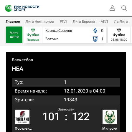
Главное
Лига Чемпионов
РПЛ
Лига Европы
АПЛ
Ла Лига
0
Крылья Советов
Матч-
Футбол
Футбол
центр
1
Балтика
Перерыв
08.08 18:00
Баскетбол
НБА
Тур:
1
Время начала:
12.01.2020 в 04:00
Зрители:
19843
Завершен
101
:
122
Портленд
Милуоки