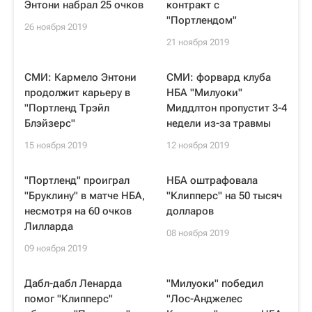
Энтони набрал 25 очков
контракт с
"Портлендом"
26 ноября 2019
21 ноября 2019
СМИ: Кармело Энтони
СМИ: форвард клуба
продолжит карьеру в
НБА "Милуоки"
"Портленд Трэйл
Миддлтон пропустит 3-4
Блэйзерс"
недели из-за травмы
15 ноября 2019
12 ноября 2019
"Портленд" проиграл
НБА оштрафовала
"Бруклину" в матче НБА,
"Клипперс" на 50 тысяч
несмотря на 60 очков
долларов
Лилларда
08 ноября 2019
09 ноября 2019
Дабл-дабл Ленарда
"Милуоки" победил
помог "Клипперс"
"Лос-Анджелес