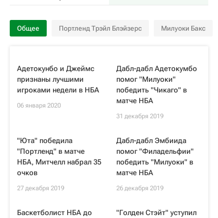
Общее
Портленд Трэйл Блэйзерс
Милуоки Бакс
Адетокунбо и Джеймс
Дабл-дабл Адетокумбо
признаны лучшими
помог "Милуоки"
игроками недели в НБА
победить "Чикаго" в
матче НБА
06 января 2020
31 декабря 2019
"Юта" победила
Дабл-дабл Эмбиида
"Портленд" в матче
помог "Филадельфии"
НБА, Митчелл набрал 35
победить "Милуоки" в
очков
матче НБА
27 декабря 2019
26 декабря 2019
Баскетболист НБА до
"Голден Стэйт" уступил