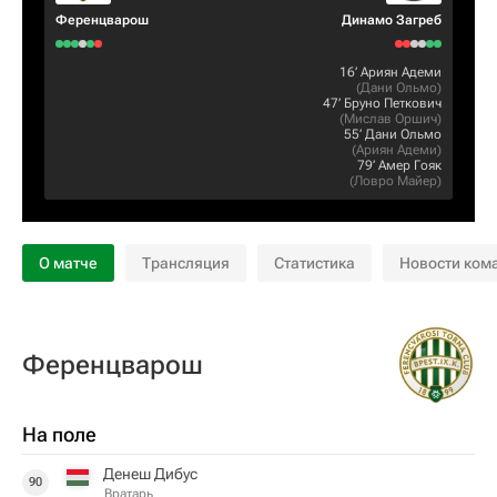
Ференцварош
Динамо Загреб
16‎’‎
Ариян Адеми
(
Дани Ольмо
)
47‎’‎
Бруно Петкович
(
Мислав Оршич
)
55‎’‎
Дани Ольмо
(
Ариян Адеми
)
79‎’‎
Амер Гояк
(
Ловро Майер
)
О матче
Трансляция
Статистика
Новости ком
Ференцварош
На поле
Денеш Дибус
90
Вратарь