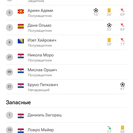
Защитник
Ариян Адеми
5
16‎’‎
26‎’‎
69‎’‎
Полузащитник
Дани Ольмо
7
55‎’‎
84‎’‎
Полузащитник
Изет Хайрович
8
28‎’‎
77‎’‎
Полузащитник
Никола Моро
27
Полузащитник
Мислав Оршич
99
Полузащитник
Бруно Петкович
21
47‎’‎
Нападающий
Запасные
Даниэль Загорац
1
Ловро Майер
10
77‎’‎
90‎’‎