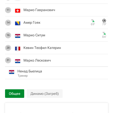
Марио Гавранович
11
Амер Гояк
14
69‎’‎
79‎’‎
Марио Ситум
16
84‎’‎
Кевин Теофил Катерин
28
Марко Лескович
31
Ненад Бьелица
Тренер
Общее
Динамо (Загреб)