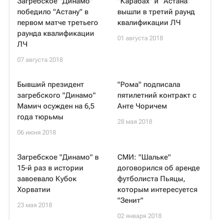
Загребское "Динамо"
"Карабах" и "Астана"
победило "Астану" в
вышли в третий раунд
первом матче третьего
квалификации ЛЧ
раунда квалификации
01 августа 2018
ЛЧ
07 августа 2018
Бывший президент
"Рома" подписала
загребского "Динамо"
пятилетний контракт с
Мамич осужден на 6,5
Анте Чоричем
года тюрьмы
28 мая 2018
06 июня 2018
Загребское "Динамо" в
СМИ: "Шальке"
15-й раз в истории
договорился об аренде
завоевало Кубок
футболиста Пьяцы,
Хорватии
которым интересуется
"Зенит"
23 мая 2018
02 января 2018