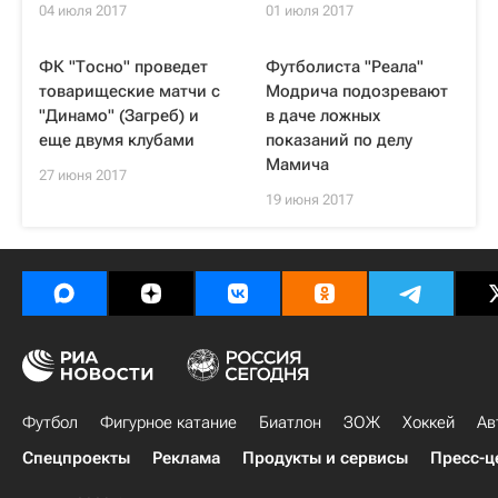
04 июля 2017
01 июля 2017
ФК "Тосно" проведет
Футболиста "Реала"
товарищеские матчи с
Модрича подозревают
"Динамо" (Загреб) и
в даче ложных
еще двумя клубами
показаний по делу
Мамича
27 июня 2017
19 июня 2017
Футбол
Фигурное катание
Биатлон
ЗОЖ
Хоккей
Ав
Спецпроекты
Реклама
Продукты и сервисы
Пресс-ц