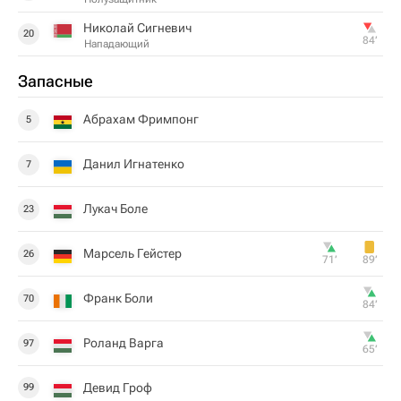
Николай Сигневич
20
84‎’‎
Нападающий
Запасные
Абрахам Фримпонг
5
Данил Игнатенко
7
Лукач Боле
23
Марсель Гейстер
26
71‎’‎
89‎’‎
Франк Боли
70
84‎’‎
Роланд Варга
97
65‎’‎
Девид Гроф
99