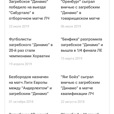
Загребское "Динамо"
"Оренбург" сыграл
победило на выезде
вничью с загребским
"Сабуртало" в
"Динамо" в
отборочном матче ЛЧ
товарищеском матче
23 июля 2019
06 июля 2019
Футболисты
"Бенфика" разгромила
загребского "Динамо" в
загребское "Динамо" и
20-й раз стали
вышла в 1/4 финала ЛЕ
чемпионами Хорватии
15 марта 2019
19 апреля 2019
Безбородов назначен
"Янг Бойз" сыграл
на матч Лиги Европы
вничью с загребским
между "Андерлехтом" и
"Динамо" в матче
загребским "Динамо"
квалификации ЛЧ
01 октября 2018
22 августа 2018