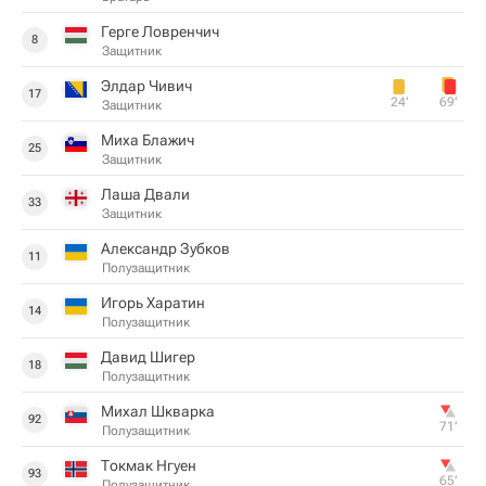
Герге Ловренчич
8
Защитник
Элдар Чивич
17
24‎’‎
69‎’‎
Защитник
Миха Блажич
25
Защитник
Лаша Двали
33
Защитник
Александр Зубков
11
Полузащитник
Игорь Харатин
14
Полузащитник
Давид Шигер
18
Полузащитник
Михал Шкварка
92
71‎’‎
Полузащитник
Токмак Нгуен
93
65‎’‎
Полузащитник