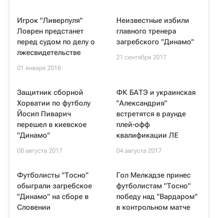
Игрок "Ливерпуля"
Неизвестные избили
Ловрен предстанет
главного тренера
перед судом по делу о
загребского "Динамо"
лжесвидетельстве
21 сентября 2017
01 января 2018
Защитник сборной
ФК БАТЭ и украинская
Хорватии по футболу
"Александрия"
Йосип Пиварич
встретятся в раунде
перешел в киевское
плей-офф
"Динамо"
квалификации ЛE
08 августа 2017
04 августа 2017
Футболисты "Тосно"
Гол Мелкадзе принес
обыграли загребское
футболистам "Тосно"
"Динамо" на сборе в
победу над "Вардаром"
Словении
в контрольном матче