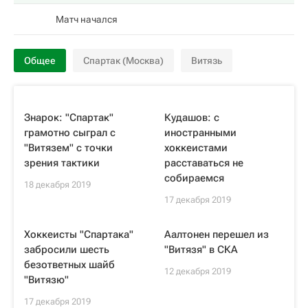
Матч начался
Общее
Спартак (Москва)
Витязь
Знарок: "Спартак"
Кудашов: с
грамотно сыграл с
иностранными
"Витязем" с точки
хоккеистами
зрения тактики
расставаться не
собираемся
18 декабря 2019
17 декабря 2019
Хоккеисты "Спартака"
Аалтонен перешел из
забросили шесть
"Витязя" в СКА
безответных шайб
12 декабря 2019
"Витязю"
17 декабря 2019