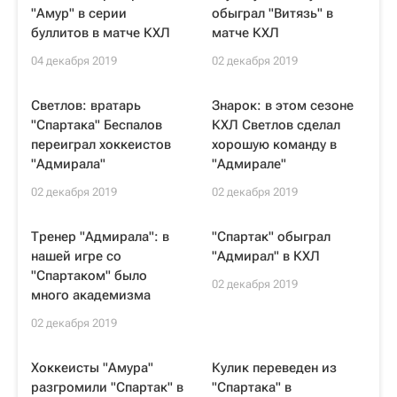
"Амур" в серии
обыграл "Витязь" в
буллитов в матче КХЛ
матче КХЛ
04 декабря 2019
02 декабря 2019
Светлов: вратарь
Знарок: в этом сезоне
"Спартака" Беспалов
КХЛ Светлов сделал
переиграл хоккеистов
хорошую команду в
"Адмирала"
"Адмирале"
02 декабря 2019
02 декабря 2019
Тренер "Адмирала": в
"Спартак" обыграл
нашей игре со
"Адмирал" в КХЛ
"Спартаком" было
02 декабря 2019
много академизма
02 декабря 2019
Хоккеисты "Амура"
Кулик переведен из
разгромили "Спартак" в
"Спартака" в