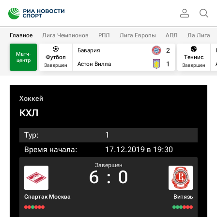
Главное
Лига Чемпионов
РПЛ
Лига Европы
АПЛ
Ла Лига
2
Бавария
Матч-
Футбол
Теннис
центр
1
Астон Вилла
Завершен
Завершен
Хоккей
КХЛ
Тур:
1
Время начала:
17.12.2019 в 19:30
Завершен
6
:
0
Спартак Москва
Витязь