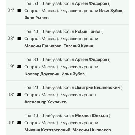
Гол! 5:0. Шайбу забросил
Артем Федоров
(
24‎’‎
Спартак Москва
). Ему ассистировали
Илья Зубов
,
Яков Рылов
.
Гол! 4:0. Шайбу забросил
Робин Ганзл
(
23‎’‎
Спартак Москва
). Ему ассистировали
Максим Гончаров
,
Евгений Кулик
.
Гол! 3:0. Шайбу забросил
Артем Федоров
(
19‎’‎
Спартак Москва
). Ему ассистировали
Каспар Даугавин
,
Илья Зубов
.
Гол! 2:0. Шайбу забросил
Дмитрий Вишневский
(
03‎’‎
Спартак Москва
). Ему ассистировал
Александр Хохлачев
.
Гол! 1:0. Шайбу забросил
Михаил Юньков
(
00‎’‎
Спартак Москва
). Ему ассистировали
Михаил Котляревский
,
Максим Цыплаков
.