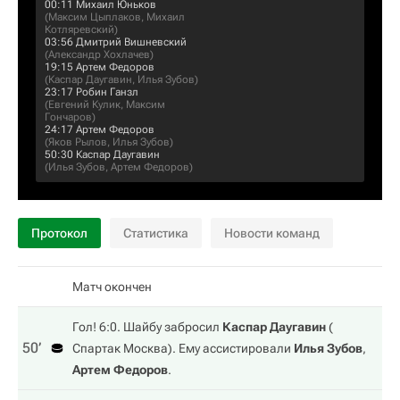
00:11
Михаил Юньков
(
Максим Цыплаков
,
Михаил
Котляревский
)
03:56
Дмитрий Вишневский
(
Александр Хохлачев
)
19:15
Артем Федоров
(
Каспар Даугавин
,
Илья Зубов
)
23:17
Робин Ганзл
(
Евгений Кулик
,
Максим
Гончаров
)
24:17
Артем Федоров
(
Яков Рылов
,
Илья Зубов
)
50:30
Каспар Даугавин
(
Илья Зубов
,
Артем Федоров
)
Протокол
Статистика
Новости команд
Матч окончен
Гол! 6:0. Шайбу забросил
Каспар Даугавин
(
50‎’‎
Спартак Москва
). Ему ассистировали
Илья Зубов
,
Артем Федоров
.