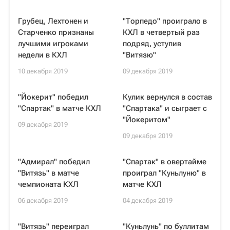
Грубец, Лехтонен и
"Торпедо" проиграло в
Старченко признаны
КХЛ в четвертый раз
лучшими игроками
подряд, уступив
недели в КХЛ
"Витязю"
10 декабря 2019
09 декабря 2019
"Йокерит" победил
Кулик вернулся в состав
"Спартак" в матче КХЛ
"Спартака" и сыграет с
"Йокеритом"
09 декабря 2019
09 декабря 2019
"Адмирал" победил
"Спартак" в овертайме
"Витязь" в матче
проиграл "Куньлуню" в
чемпионата КХЛ
матче КХЛ
06 декабря 2019
04 декабря 2019
"Витязь" переиграл
"Куньлунь" по буллитам