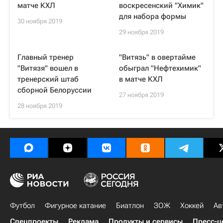
матче КХЛ
воскресенский "Химик"
для набора формы
30 ноября 2019
29 ноября 2019
Главный тренер
"Витязь" в овертайме
"Витязя" вошел в
обыграл "Нефтехимик"
тренерский штаб
в матче КХЛ
сборной Белоруссии
27 ноября 2019
28 ноября 2019
Футбол
Фигурное катание
Биатлон
ЗОЖ
Хоккей
Ав
Спецпроекты
Реклама
Продукты и сервисы
Пресс-ц