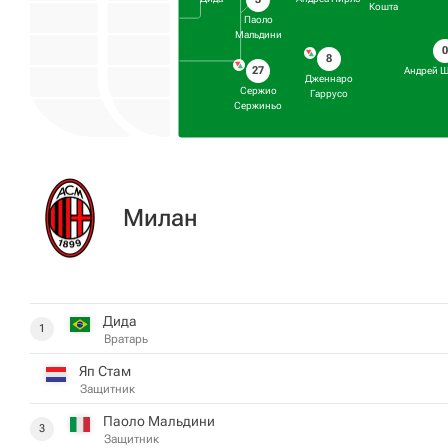
Кошта
Паоло
Мальдини
8
27
Андрей Ш
Дженнаро
Сержио
Гаррусо
Сержиньо
Милан
Дида
1
Вратарь
Яп Стам
Защитник
Паоло Мальдини
3
Защитник