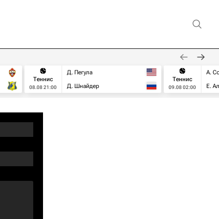
Д. Пегула
А. С
Теннис
Теннис
Д. Шнайдер
Е. А
08.08 21:00
09.08 02:00