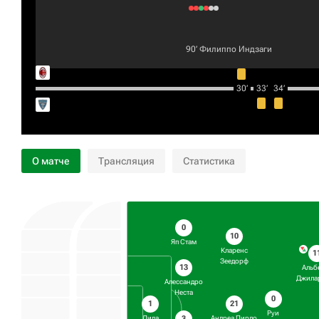
90‎’‎
Филиппо Индзаги
30‎’‎
33‎’‎
34‎’‎
О матче
Трансляция
Статистика
0
10
Яп Стам
Кларенс
1
Зеедорф
13
Альб
Джила
Алессандро
Неста
0
21
1
Руи
3
Андреа Пирло
Дида