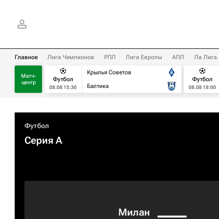
Главное
Лига Чемпионов
РПЛ
Лига Европы
АПЛ
Ла Лига
Крылья Советов
Матч-
Футбол
Футбол
центр
Балтика
08.08 15:30
08.08 18:00
Футбол
Серия А
Милан