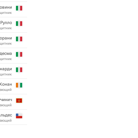
товини
щитник
 Рулло
щитник
орани
щитник
едесма
щитник
инарди
щитник
 Конан
дающий
учинич
дающий
альдес
дающий