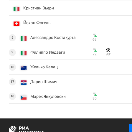
Кристиан Вьери
Йохан Фогель
Алессандро Костакурта
5
63‎’‎
Филиппо Индзаги
9
72‎’‎
90‎’‎
Желько Калац
16
Дарио Шимич
17
Марек Янкуловски
18
80‎’‎