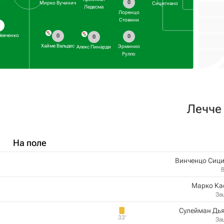
0
Мирко Вучинич
Сицигнано
Ледесма
Лоренцо
Стовини
0
евченко
0
0
0
Хайме Вальдес
Эрминио
Алекс Пинарди
Рулло
Лечче
На поле
Винченцо Сиц
Марко Ка
За
Сулейман Дь
33‎’‎
За