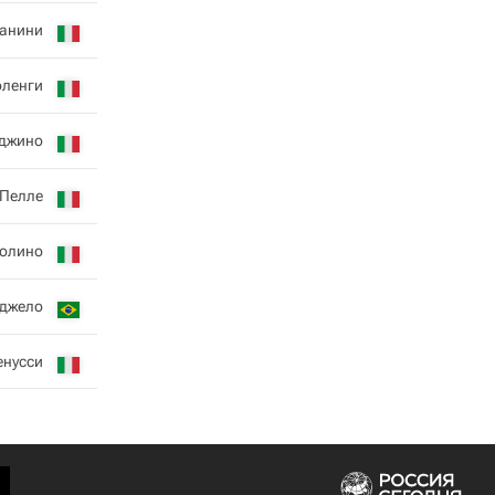
анини
оленги
джино
 Пелле
золино
нджело
енусси