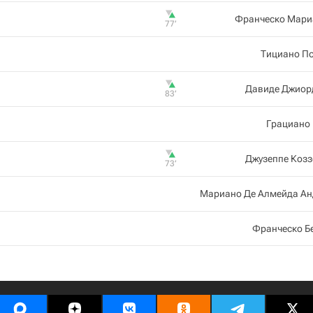
Франческо Мари
77‎’‎
Тициано П
Давиде Джиор
83‎’‎
Грациано
Джузеппе Коз
73‎’‎
Мариано Де Алмейда А
Франческо Б