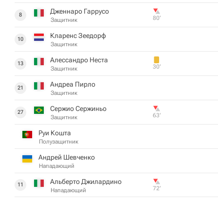
Дженнаро Гаррусо
8
80‎’‎
Защитник
Кларенс Зеедорф
10
Защитник
Алессандро Неста
13
30‎’‎
Защитник
Андреа Пирло
21
Защитник
Сержио Сержиньо
27
63‎’‎
Защитник
Руи Кошта
Полузащитник
Андрей Шевченко
Нападающий
Альберто Джилардино
11
72‎’‎
Нападающий