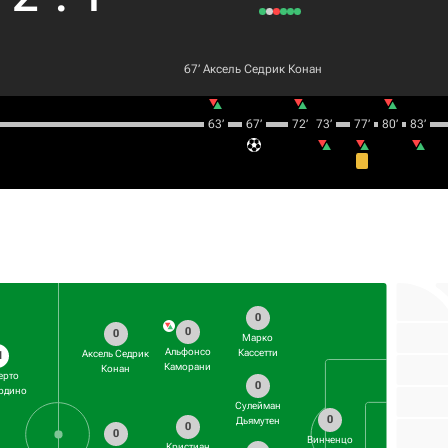
67‎’‎
Аксель Седрик Конан
63‎’‎
67‎’‎
72‎’‎
73‎’‎
77‎’‎
80‎’‎
83‎’‎
0
0
0
Марко
Альфонсо
Кассетти
Аксель Седрик
1
Каморани
Конан
ерто
0
рдино
Сулейман
0
Дьямутен
0
0
Винченцо
Кристиан