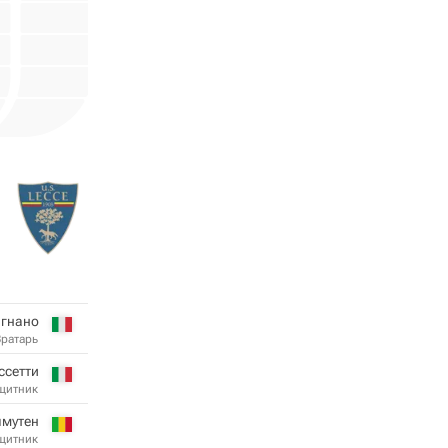
игнано
Вратарь
ссетти
щитник
ямутен
щитник