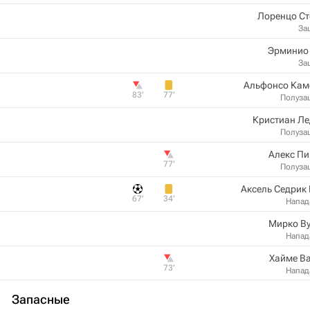
Лоренцо С
За
Эрминио
За
Альфонсо Кам
83‎’‎
77‎’‎
Полуза
Кристиан Л
Полуза
Алекс П
77‎’‎
Полуза
Аксель Седрик
67‎’‎
34‎’‎
Напа
Мирко В
Напа
Хайме В
73‎’‎
Напа
Запасные