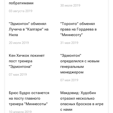
побратимами
30 июля 2019
03 августа 2019
"Эдмонтон" обменял
"Торонто" обменял
Лучича в "Калгари" на
права на Гордеева в
Нила
"Миннесоту"
20 июля 2019
31 мая 2019
Кен Хичкок покинет
"Эдмонтон"
пост тренера
определился с новым
"Эдмонтона"
генеральным
менеджером
07 мая 2019
07 мая 2019
Брюс Будро останется
Макдэвид: Худобин
на посту главного
отразил несколько
тренера "Миннесоты"
опасных бросков в игре
с нами
10 апреля 2019