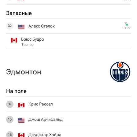
Запасные
Алекс Стэлок
32
1319‎’‎
Брюс Будро
Тренер
Эдмонтон
На поле
Крис Рассел
4
Джош Арчибальд
15
Джуджхар Хайра
16