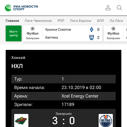
Главное
Лига Чемпионов
РПЛ
Лига Европы
АПЛ
Ла Лига
0
Крылья Советов
Матч-
Футбол
Футбол
центр
2
Балтика
Завершен
Завершен
Хоккей
НХЛ
Тур:
1
Время начала:
23.10.2019 в 02:00
Арена:
Xcel Energy Center
Зрители:
17189
Завершен
3
:
0