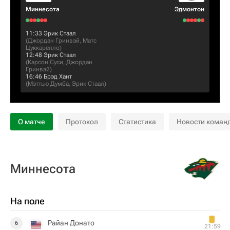
Миннесота
Эдмонтон
11:33
Эрик Стаал
(
Джордан Гринвэй
,
Матс
Цуккарелло
)
12:48
Эрик Стаал
(
Карсон Суси
,
Джордан
Гринвэй
)
16:46
Брэд Хант
(
Мэттью Думба
,
Эрик Стаал
)
О матче
Протокол
Статистика
Новости коман
Миннесота
На поле
Райан Донато
6
21:59