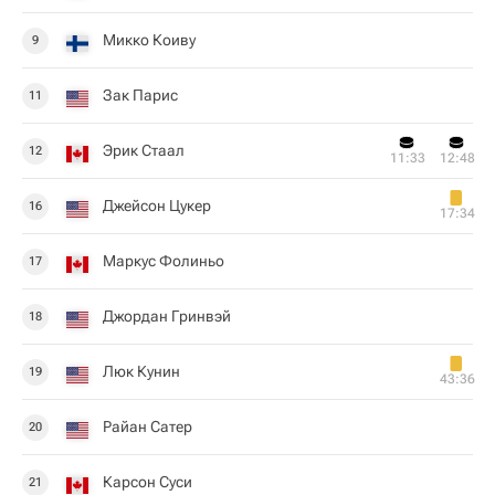
Микко Коиву
9
Зак Парис
11
Эрик Стаал
12
11:33
12:48
Джейсон Цукер
16
17:34
Маркус Фолиньо
17
Джордан Гринвэй
18
Люк Кунин
19
43:36
Райан Сатер
20
Карсон Суси
21