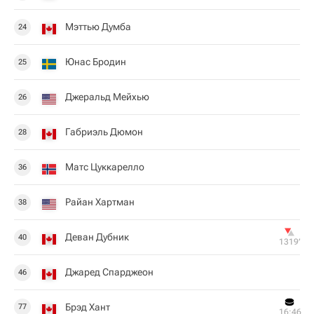
Мэттью Думба
24
Юнас Бродин
25
Джеральд Мейхью
26
Габриэль Дюмон
28
Матс Цуккарелло
36
Райан Хартман
38
Деван Дубник
40
1319‎’‎
Джаред Спарджеон
46
Брэд Хант
77
16:46