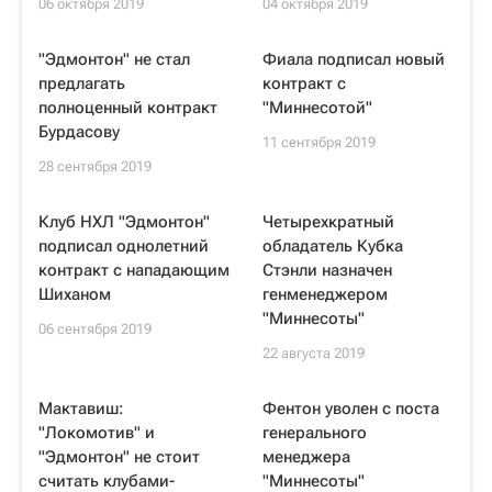
06 октября 2019
04 октября 2019
"Эдмонтон" не стал
Фиала подписал новый
предлагать
контракт с
полноценный контракт
"Миннесотой"
Бурдасову
11 сентября 2019
28 сентября 2019
Клуб НХЛ "Эдмонтон"
Четырехкратный
подписал однолетний
обладатель Кубка
контракт с нападающим
Стэнли назначен
Шиханом
генменеджером
"Миннесоты"
06 сентября 2019
22 августа 2019
Мактавиш:
Фентон уволен с поста
"Локомотив" и
генерального
"Эдмонтон" не стоит
менеджера
считать клубами-
"Миннесоты"