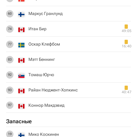
Маркус Гранлунд
60
Итан Бир
74
49:05
Оскар Клефбом
77
16:40
Мэтт Беннинг
83
Томаш Юрчо
92
Райан Нюджент-Хопкинс
93
40:47
Коннор Макдэвид
97
Запасные
Мико Коскинен
19