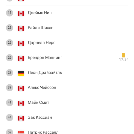
Джеймс Нил
18
Райли Шихэн
23
Дарнелл Нерс
25
Брендон Мэннинг
26
17:34
Леон Драйзайтль
29
Алекс Чейссон
39
Майк Смит
41
Зак Кэссиан
44
Патрик Расселл
52