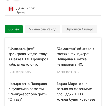
Дэйв Типпет
Тренер
Общее
Миннесота Уайлд
Эдмонтон Ойлерз
"Филадельфия"
"Эдмонтон" обыграл в
проиграла "Эдмонтону"
гостях "Рейнджерс"
в матче НХЛ, Проворов
Панарина в матче
набрал одно очко
чемпионата НХЛ
17 октября 2019
12 октября 2019
Четыре очка Панарина
Борис Миронов: я
и Бучневича помогли
только за маленькие
"Рейнджерс" обыграть
площадки в КХЛ,
"Оттаву"
хоккей будет красивее