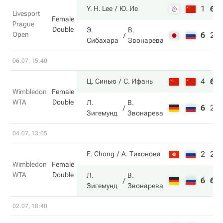
1
6
Y. H. Lee
Ю. Ие
Livesport
Female
Prague
Double
Э.
В.
Open
6
2
Сибахара
Звонарева
06.07, 15:40
4
6
Ц. Синью
С. Ифань
Wimbledon
Female
WTA
Double
Л.
В.
6
2
Зигемунд
Звонарева
04.07, 13:05
2
2
E. Chong
А. Тихонова
Wimbledon
Female
WTA
Double
Л.
В.
6
6
Зигемунд
Звонарева
02.07, 18:40