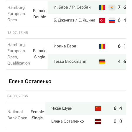
7
6
И. Бара
Р. Сербан
Hamburg
Female
European
Double
Open
6
4
Б. Дженгиз
Е. Яшина
13.07, 15:45
Hamburg
6
1
3
Ирина Бара
European
Female
Open,
Single
4
6
6
Tessa Brockmann
Qualification
Елена Остапенко
04.08, 23:35
6
4
Чжан Шуай
National
Female
Bank Open
Single
0
0
Елена Остапенко