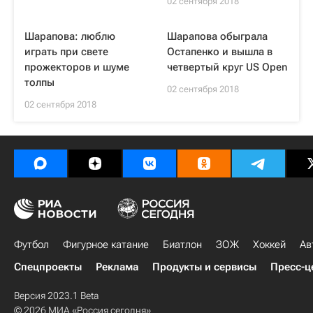
02 сентября 2018
Шарапова: люблю
Шарапова обыграла
играть при свете
Остапенко и вышла в
прожекторов и шуме
четвертый круг US Open
толпы
02 сентября 2018
02 сентября 2018
Футбол
Фигурное катание
Биатлон
ЗОЖ
Хоккей
Ав
Спецпроекты
Реклама
Продукты и сервисы
Пресс-ц
Версия 2023.1 Beta
© 2026 МИА «Россия сегодня»