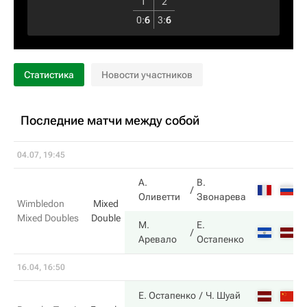
1
2
0
:
6
3
:
6
Статистика
Новости участников
Последние матчи между собой
04.07, 19:45
А.
В.
2
Оливетти
Звонарева
Wimbledon
Mixed
Mixed Doubles
Double
М.
Е.
6
Аревало
Остапенко
16.04, 16:50
6
Е. Остапенко
Ч. Шуай