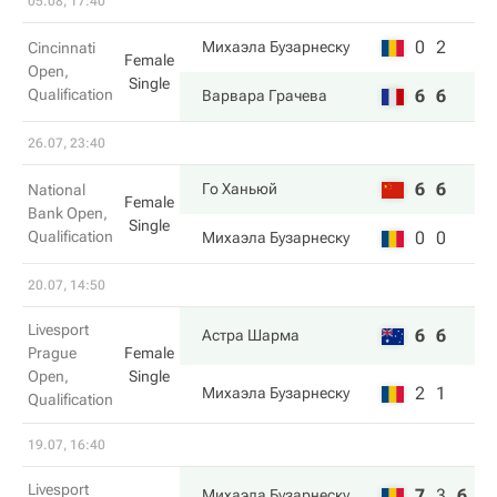
05.08, 17:40
0
2
Михаэла Бузарнеску
Cincinnati
Female
Open,
Single
Qualification
6
6
Варвара Грачева
26.07, 23:40
6
6
Го Ханьюй
National
Female
Bank Open,
Single
Qualification
0
0
Михаэла Бузарнеску
20.07, 14:50
Livesport
6
6
Астра Шарма
Prague
Female
Open,
Single
2
1
Михаэла Бузарнеску
Qualification
19.07, 16:40
Livesport
7
3
6
Михаэла Бузарнеску