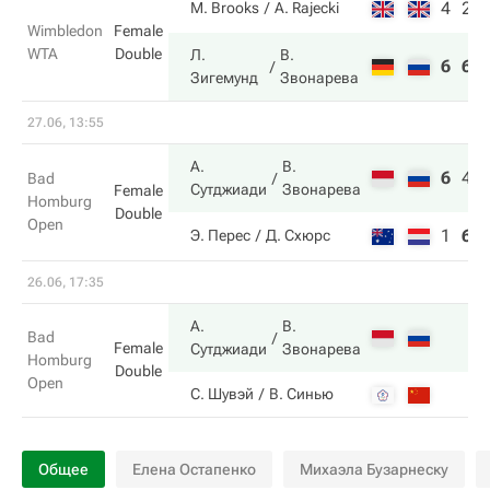
4
2
M. Brooks
A. Rajecki
Wimbledon
Female
WTA
Double
Л.
В.
6
6
Зигемунд
Звонарева
27.06, 13:55
А.
В.
6
4
Bad
Сутджиади
Звонарева
Female
Homburg
Double
Open
1
6
Э. Перес
Д. Схюрс
26.06, 17:35
А.
В.
Bad
Female
Сутджиади
Звонарева
Homburg
Double
Open
С. Шувэй
В. Синью
Общее
Елена Остапенко
Михаэла Бузарнеску