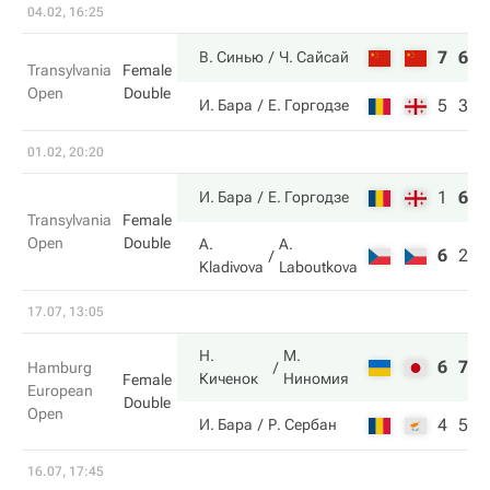
04.02, 16:25
7
6
В. Синью
Ч. Сайсай
Transylvania
Female
Open
Double
5
3
И. Бара
Е. Горгодзе
01.02, 20:20
1
6
1
И. Бара
Е. Горгодзе
Transylvania
Female
Open
Double
A.
A.
6
2
2
Kladivova
Laboutkova
17.07, 13:05
Н.
М.
6
7
Hamburg
Киченок
Ниномия
Female
European
Double
Open
4
5
И. Бара
Р. Сербан
16.07, 17:45