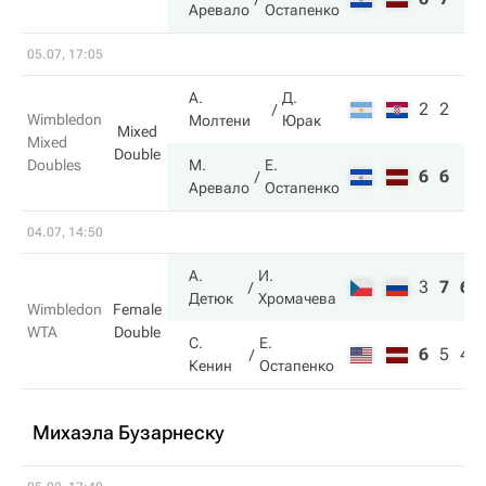
Аревало
Остапенко
05.07, 17:05
А.
Д.
2
2
Wimbledon
Молтени
Юрак
Mixed
Mixed
Double
Doubles
М.
Е.
6
6
Аревало
Остапенко
04.07, 14:50
А.
И.
3
7
6
Детюк
Хромачева
Wimbledon
Female
WTA
Double
С.
Е.
6
5
4
Кенин
Остапенко
Михаэла Бузарнеску