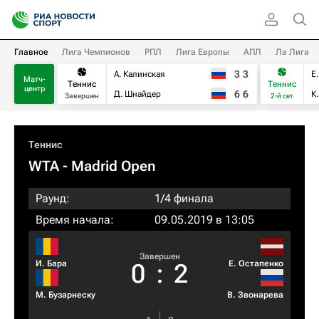
Главное
Лига Чемпионов
РПЛ
Лига Европы
АПЛ
Ла Лига
3
3
А. Калинская
Е
Матч-
Теннис
Теннис
центр
6
6
Д. Шнайдер
К
Завершен
2-й сет
Теннис
WTA
- Madrid Open
Раунд:
1/4 финала
Время начала:
09.05.2019 в 13:05
Завершен
И. Бара
Е. Остапенко
0
:
2
М. Бузарнеску
В. Звонарева