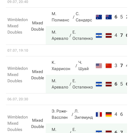
09.07, 20:40
М.
С.
6
5
2
Wimbledon
Полманс
Сандерс
Mixed
Mixed
Double
Doubles
М.
Е.
4
7
6
Аревало
Остапенко
07.07, 19:10
К.
Ч.
3
7
4
Wimbledon
Харрисон
Шуай
Mixed
Mixed
Double
Doubles
М.
Е.
6
5
6
Аревало
Остапенко
06.07, 20:30
Э. Роже-
Л.
4
6
Wimbledon
Васслен
Зигемунд
Mixed
Mixed
Double
Doubles
М.
Е.
6
7