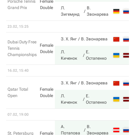
Porsche Tennis
Female
Grand Prix
Double
Л.
В.
4
Зигемунд
Звонарева
23.02, 15:25
7
З. Х. Янг
В. Звонарева
Dubai Duty Free
Female
Tennis
Double
Л.
Е.
Championships
6
Киченок
Остапенко
16.02, 15:40
6
З. Х. Янг
В. Звонарева
Qatar Total
Female
Open
Double
Л.
Е.
1
Киченок
Остапенко
07.02, 19:00
А.
В.
6
Потапова
Звонарева
St. Petersburg
Female