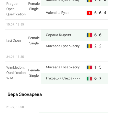
Prague
Female
Open,
Single
6
6
4
Valentina Ryser
Qualification
15.07, 18:55
6
6
Сорана Кырстя
Female
Iasi Open
Single
2
2
Михаэла Бузарнеску
24.06, 18:25
1
5
Михаэла Бузарнеску
Wimbledon,
Female
Qualification
Single
WTA
6
7
Лукреция Стефанини
Вера Звонарева
21.07, 18:00