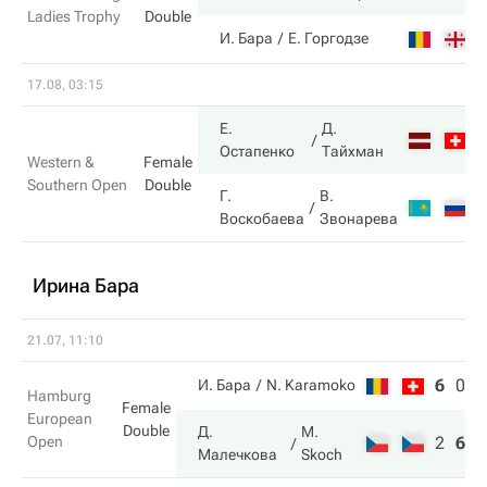
Ladies Trophy
Double
2
И. Бара
Е. Горгодзе
17.08, 03:15
Е.
Д.
6
Остапенко
Тайхман
Western &
Female
Southern Open
Double
Г.
В.
3
Воскобаева
Звонарева
Ирина Бара
21.07, 11:10
6
0
3
И. Бара
N. Karamoko
Hamburg
Female
European
Double
Д.
M.
Open
2
6
1
Малечкова
Skoch