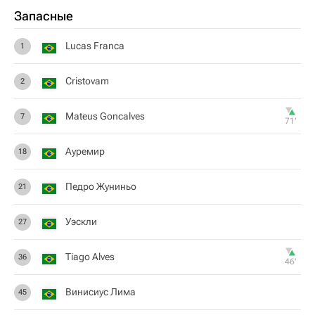
Запасные
Lucas Franca
1
Cristovam
2
Mateus Goncalves
7
71‎’‎
Ауремир
18
Педро Жуниньо
21
Уэскли
27
Tiago Alves
36
46‎’‎
Винисиус Лима
45