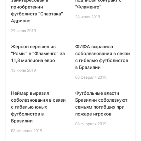
заинтересован в
подписал контракт с
приобретении
"Фламенго"
футболиста "Спартака"
23 июля 2019
Адриано
29 июля 2019
Жерсон перешел из
ФИФА выразила
"Ромы" в "Фламенго" за
соболезнования в связи
11,8 миллиона евро
с гибелью футболистов
в Бразилии
13 июля 2019
08 февраля 2019
Неймар выразил
Футбольные власти
соболезнования в связи
Бразилии соболезнуют
с гибелью юных
семьям погибших при
футболистов в
пожаре игроков
Бразилии
08 февраля 2019
08 февраля 2019