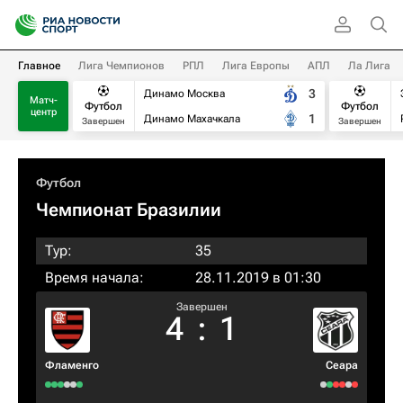
Главное
Лига Чемпионов
РПЛ
Лига Европы
АПЛ
Ла Лига
3
Динамо Москва
Матч-
Футбол
Футбол
центр
1
Динамо Махачкала
Завершен
Завершен
Футбол
Чемпионат Бразилии
Тур:
35
Время начала:
28.11.2019 в 01:30
Завершен
4
:
1
Фламенго
Сеара