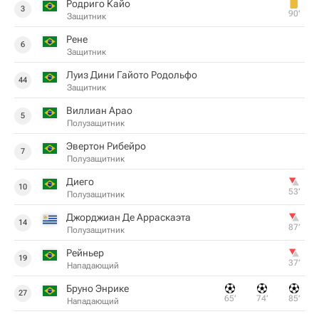
Родриго Кайо
3
90‎’‎
Защитник
Рене
6
Защитник
Луиз Дини Гайото Родольфо
44
Защитник
Виллиан Арао
5
Полузащитник
Эвертон Рибейро
7
Полузащитник
Диего
10
53‎’‎
Полузащитник
Джорджиан Де Арраскаэта
14
87‎’‎
Полузащитник
Рейньер
19
37‎’‎
Нападающий
Бруно Энрике
27
65‎’‎
74‎’‎
85‎’‎
Нападающий