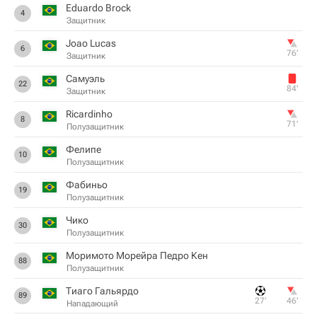
Eduardo Brock
4
Защитник
Joao Lucas
6
76‎’‎
Защитник
Самуэль
22
84‎’‎
Защитник
Ricardinho
8
71‎’‎
Полузащитник
Фелипе
10
Полузащитник
Фабиньо
19
Полузащитник
Чико
30
Полузащитник
Моримото Морейра Педро Кен
88
Полузащитник
Тиаго Гальярдо
89
27‎’‎
46‎’‎
Нападающий