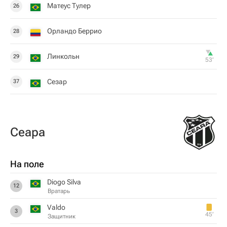
Матеус Тулер
26
Орландо Беррио
28
Линкольн
29
53‎’‎
Сезар
37
Сеара
На поле
Diogo Silva
12
Вратарь
Valdo
3
45‎’‎
Защитник