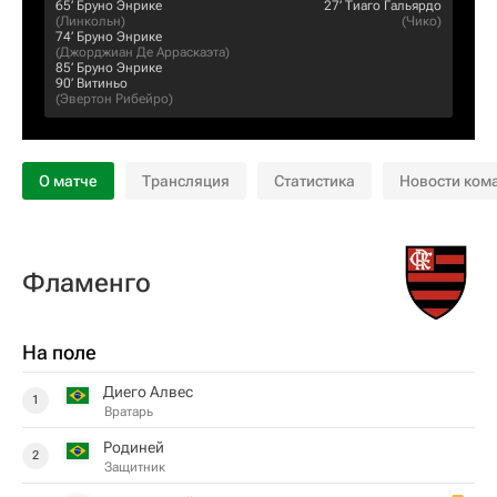
65‎’‎
Бруно Энрике
27‎’‎
Тиаго Гальярдо
(
Линкольн
)
(
Чико
)
74‎’‎
Бруно Энрике
(
Джорджиан Де Арраскаэта
)
85‎’‎
Бруно Энрике
90‎’‎
Витиньо
(
Эвертон Рибейро
)
О матче
Трансляция
Статистика
Новости ком
Фламенго
На поле
Диего Алвес
1
Вратарь
Родиней
2
Защитник