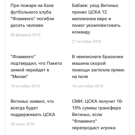
При пожаре на базе
Бабаев: уход Витиньо
футбольного клуба
принес ЦСКА 12
"Фламенго" погибли
миллионов евро и
десять человек
помог укомплектовать
команду
08 февраля 2019
27 октября 2018
"Фламенго"
В чемпионате Бразилии
подтвердил, что Пакета
машина скорой
зимой перейдет в
помощи заглохла прямо
"Милан"
на поле
18 октября 2018
16 сентября 2018
Витиньо заявил, что
СМИ: ЦСКА получит 10-
всегда будет
15% суммы трансфера
поддерживать ЦСКА
Витиньо, если
"Фламенго"
30 июля 2018
перепродаст игрока