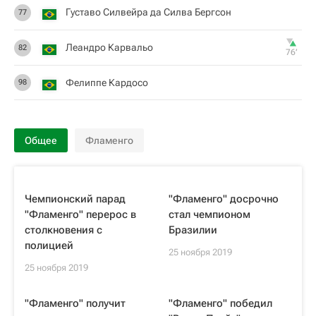
Густаво Силвейра да Силва Бергсон
77
Леандро Карвальо
82
76‎’‎
Фелиппе Кардосо
98
Общее
Фламенго
Чемпионский парад
"Фламенго" досрочно
"Фламенго" перерос в
стал чемпионом
столкновения с
Бразилии
полицией
25 ноября 2019
25 ноября 2019
"Фламенго" получит
"Фламенго" победил