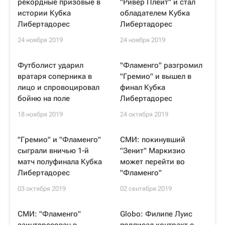
рекордные призовые в
"Ривер Плейт" и стал
истории Кубка
обладателем Кубка
Либертадорес
Либертадорес
24 ноября 2019
24 ноября 2019
Футболист ударил
"Фламенго" разгромил
вратаря соперника в
"Гремио" и вышел в
лицо и спровоцировал
финал Кубка
бойню на поле
Либертадорес
18 ноября 2019
24 октября 2019
"Гремио" и "Фламенго"
СМИ: покинувший
сыграли вничью 1-й
"Зенит" Маркизио
матч полуфинала Кубка
может перейти во
Либертадорес
"Фламенго"
03 октября 2019
02 сентября 2019
СМИ: "Фламенго"
Globo: Филипе Луис