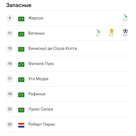
Запасные
Жерсон
8
87‎’‎
Витиньо
11
37‎’‎
57‎’‎
90‎’‎
Винисиус де Соуза Коста
15
Филипе Луис
16
Уго Моура
17
Рафинья
18
Лукас Силва
23
Роберт Пирис
25