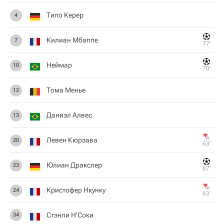
Тило Керер
4
Килиан Мбаппе
7
77‎’‎
Неймар
10
70‎’‎
Тома Менье
12
Даниэл Алвес
13
Левен Кюрзава
20
63‎’‎
Юлиан Дракслер
23
87‎’‎
Кристофер Нкунку
24
63‎’‎
Стэнли Н'Соки
34