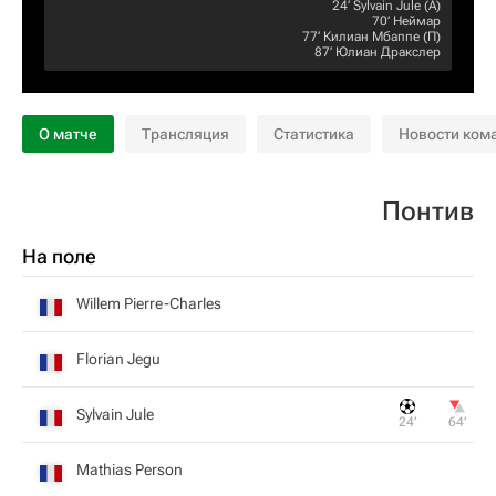
24‎’‎
Sylvain Jule
(А)
70‎’‎
Неймар
77‎’‎
Килиан Мбаппе
(П)
87‎’‎
Юлиан Дракслер
О матче
Трансляция
Статистика
Новости ком
Понтив
На поле
Willem Pierre-Charles
Florian Jegu
Sylvain Jule
24‎’‎
64‎’‎
Mathias Person