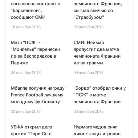
согласовал контракт с
чемпионате Франции,
"Барселоной",
сыграв вничью со
сообщают СМИ
"Страсбуром"
18 декабря 2018
06 декабря 2018
Матч "ПСЖ" -
СМИ: Неймар
"Монпелье" перенесен
пропустит два матча
из-за беспорядков в
чемпионата Франции
Париже
из-за травмы
04 декабря 2018
04 декабря 2018
Мбаппе получил награду
"Бордо" отобрал очки у
France Football лучшему
"ПСЖ" в матче
молодому футболисту
чемпионата Франции
03 декабря 2018
03 декабря 2018
УЕФА открыл дело
Нурмагомедов снял
против "Пари Сен-
дикие танцы игроков