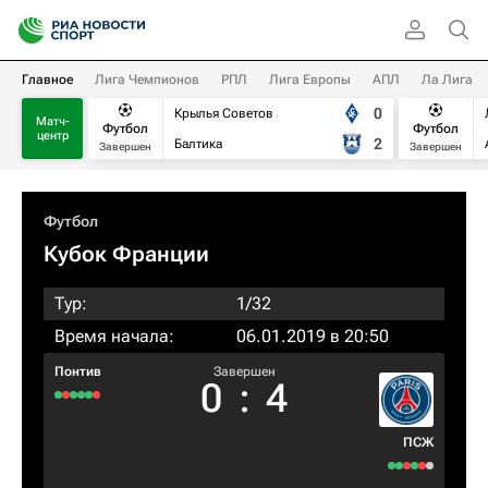
Главное
Лига Чемпионов
РПЛ
Лига Европы
АПЛ
Ла Лига
0
Крылья Советов
Матч-
Футбол
Футбол
центр
2
Балтика
Завершен
Завершен
Футбол
Кубок Франции
Тур:
1/32
Время начала:
06.01.2019 в 20:50
Понтив
Завершен
0
:
4
ПСЖ