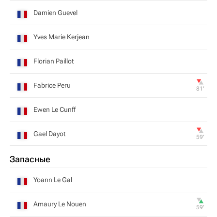
Damien Guevel
Yves Marie Kerjean
Florian Paillot
Fabrice Peru
81‎’‎
Ewen Le Cunff
Gael Dayot
59‎’‎
Запасные
Yoann Le Gal
Amaury Le Nouen
59‎’‎