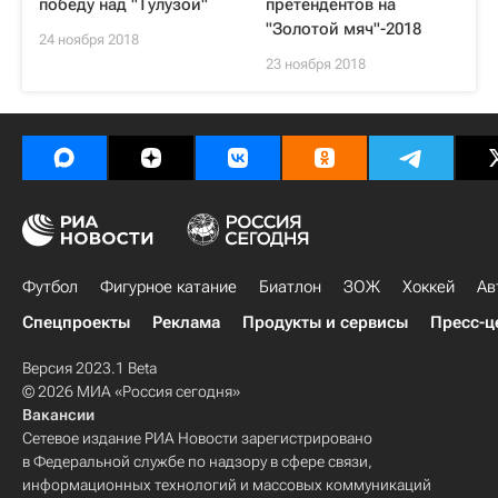
победу над "Тулузой"
претендентов на
"Золотой мяч"-2018
24 ноября 2018
23 ноября 2018
Футбол
Фигурное катание
Биатлон
ЗОЖ
Хоккей
Ав
Спецпроекты
Реклама
Продукты и сервисы
Пресс-ц
Версия 2023.1 Beta
© 2026 МИА «Россия сегодня»
Вакансии
Сетевое издание РИА Новости зарегистрировано
в Федеральной службе по надзору в сфере связи,
информационных технологий и массовых коммуникаций