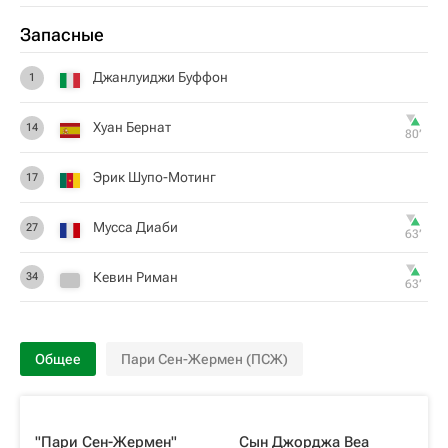
Запасные
Джанлуиджи Буффон
1
Хуан Бернат
14
80‎’‎
Эрик Шупо-Мотинг
17
Мусса Диаби
27
63‎’‎
Кевин Риман
34
63‎’‎
Общее
Пари Сен-Жермен (ПСЖ)
"Пари Сен-Жермен"
Сын Джорджа Веа