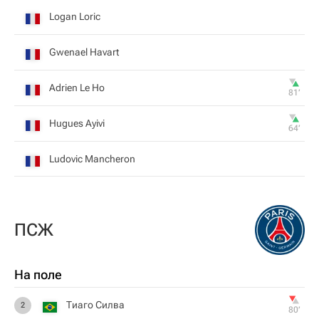
Logan Loric
Gwenael Havart
Adrien Le Ho
81‎’‎
Hugues Ayivi
64‎’‎
Ludovic Mancheron
ПСЖ
На поле
Тиаго Силва
2
80‎’‎