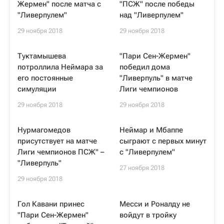
Жермен" после матча с
"ПСЖ" после победы
"Ливерпулем"
над "Ливерпулем"
29 ноября 2018
29 ноября 2018
Туктамышева
"Пари Сен-Жермен"
потроллила Неймара за
победил дома
его постоянные
"Ливерпуль" в матче
симуляции
Лиги чемпионов
29 ноября 2018
29 ноября 2018
Нурмагомедов
Неймар и Мбаппе
присутствует на матче
сыграют с первых минут
Лиги чемпионов ПСЖ" –
с "Ливерпулем"
"Ливерпуль"
27 ноября 2018
29 ноября 2018
Гол Кавани принес
Месси и Роналду не
"Пари Сен-Жермен"
войдут в тройку