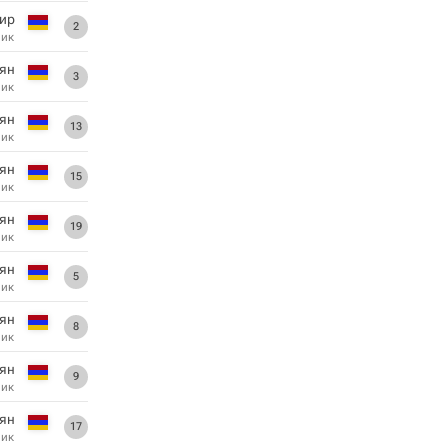
ир
2
ник
ян
3
ник
ян
13
ник
ян
15
ник
ян
19
ник
рян
5
ник
гян
8
ник
ян
9
ник
рян
17
ник