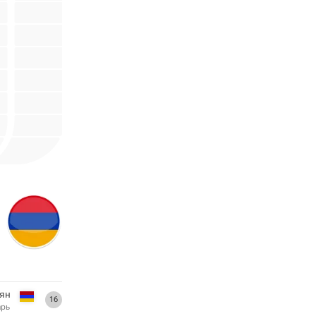
ян
16
арь