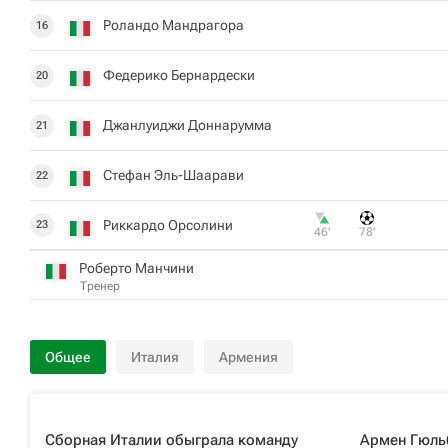
Роландо Мандрагора
16
Федерико Бернардески
20
Джанлуиджи Доннарумма
21
Стефан Эль-Шаарави
22
Риккардо Орсолини
23
46‎’‎
78‎’‎
Роберто Манчини
Тренер
Общее
Италия
Армения
Сборная Италии обыграла команду
Армен Гюльб