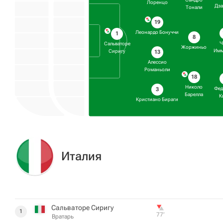
Лоренцо
Дза
Тонали
19
Леонардо Бонуччи
1
8
Ч
Сальваторе
Жоржиньо
Имм
Сиригу
13
Алессио
Романьоли
18
Николо
Фед
3
Барелла
К
Кристиано Бираги
Италия
Сальваторе Сиригу
1
77‎’‎
Вратарь