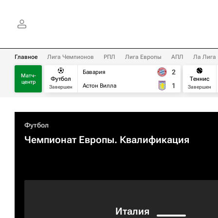
Главное
Лига Чемпионов
РПЛ
Лига Европы
АПЛ
Ла Лига
2
Бавария
Матч-
Футбол
Теннис
центр
1
Астон Вилла
Завершен
Завершен
Футбол
Чемпионат Европы. Квалификация​
Италия