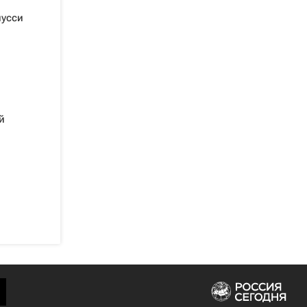
иусси
й