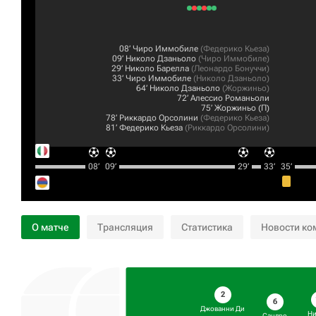
08‎’‎
Чиро Иммобиле
(
Федерико Кьеза
)
09‎’‎
Николо Дзаньоло
(
Чиро Иммобиле
)
29‎’‎
Николо Барелла
(
Леонардо Бонуччи
)
33‎’‎
Чиро Иммобиле
(
Николо Дзаньоло
)
64‎’‎
Николо Дзаньоло
(
Жоржиньо
)
72‎’‎
Алессио Романьоли
75‎’‎
Жоржиньо
(П)
78‎’‎
Риккардо Орсолини
(
Федерико Кьеза
)
81‎’‎
Федерико Кьеза
(
Риккардо Орсолини
)
08‎’‎
09‎’‎
29‎’‎
33‎’‎
35‎’‎
О матче
Трансляция
Статистика
Новости ко
2
6
Джованни Ди
Ни
Сандро