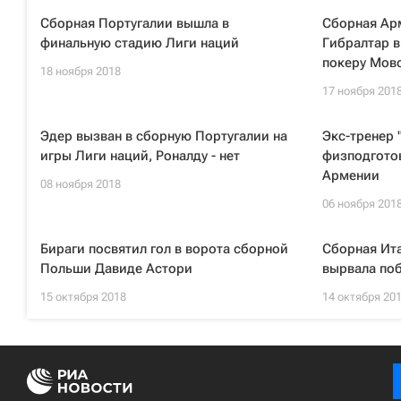
Сборная Португалии вышла в
Сборная Ар
финальную стадию Лиги наций
Гибралтар в
покеру Мов
18 ноября 2018
17 ноября 201
Эдер вызван в сборную Португалии на
Экс-тренер 
игры Лиги наций, Роналду - нет
физподгото
Армении
08 ноября 2018
06 ноября 201
Бираги посвятил гол в ворота сборной
Сборная Ита
Польши Давиде Астори
вырвала поб
15 октября 2018
14 октября 20