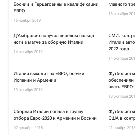
Боснии и Герцеговины в квалификации
главного тр
ЕВРО
18 октября 20
16 ноября 2019
Д'Амброзио получил перелом пальца
СМИ: контр
ноги в матче за сборную Италии
Италии авт
2022 года
14 октября 2019
14 октября 20
Италия выходит на ЕВРО, осечки
Футболисты
Испании и Армении
обеспечили 
часть ЕВРО-
13 октября 2019
13 октября 20
Сборная Италии попала в группу
Футболисты
отбора Евро-2020 к Армении и Боснии
США в конт
02 декабря 2018
21 ноября 201