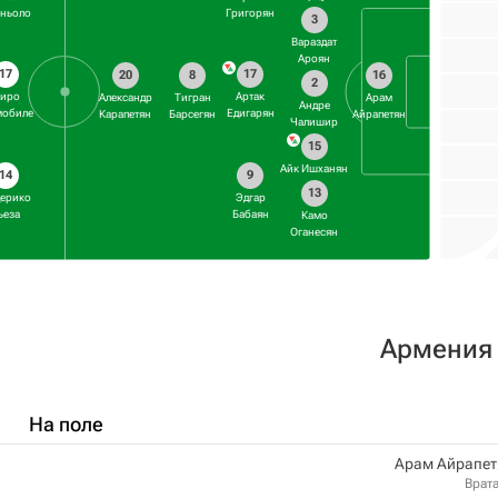
ньоло
Григорян
3
Вараздат
Ароян
17
17
20
8
16
2
иро
Артак
Александр
Тигран
Арам
Андре
обиле
Едигарян
Карапетян
Барсегян
Айрапетян
Чалишир
15
Айк Ишханян
14
9
13
ерико
Эдгар
ьеза
Бабаян
Камо
Оганесян
Армения
На поле
Арам Айрапет
Врат