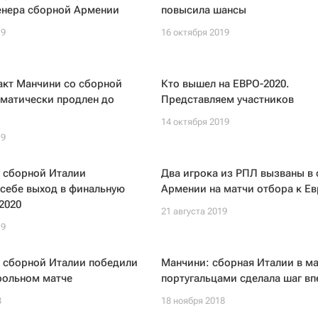
енера сборной Армении
повысила шансы
19
16 октября 2019
акт Манчини со сборной
Кто вышел на ЕВРО-2020.
оматически продлен до
Представляем участников
14 октября 2019
19
 сборной Италии
Два игрока из РПЛ вызваны в
себе выход в финальную
Армении на матчи отбора к Ев
2020
21 августа 2019
19
 сборной Италии победили
Манчини: cборная Италии в ма
рольном матче
португальцами сделала шаг вп
8
18 ноября 2018