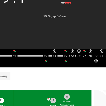
79‎’‎
Эдгар Бабаян
46‎’‎
60‎’‎
64‎’‎
69‎’‎
72‎’‎
75‎’‎
77‎’‎
78‎’‎
79‎’‎
81‎’‎
манд
19
11
5
Оганес
Амбарцумян
коло
Артак