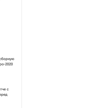
 сборную
ро-2020
тче с
еред