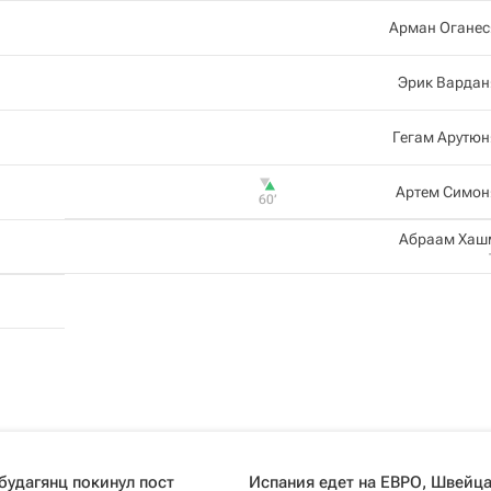
Арман Оганес
Эрик Вардан
Гегам Арутюн
Артем Симон
60‎’‎
Абраам Хаш
удагянц покинул пост
Испания едет на ЕВРО, Швейц