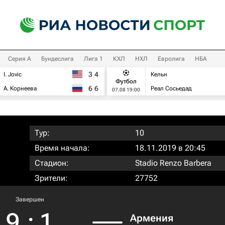
Серия А
Бундеслига
Лига 1
КХЛ
НХЛ
Евролига
НБА
3
4
I. Jovic
Кельн
Футбол
6
6
А. Корнеева
Реал Сосьедад
07.08 19:00
Тур:
10
Время начала:
18.11.2019 в 20:45
Стадион:
Stadio Renzo Barbera
Зрители:
27752
Завершен
9
:
1
Армения