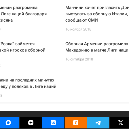
мении разгромила
Манчини хочет пригласить Др
 Лиге наций благодаря
выступать за сборную Италии,
сисяна
сообщают СМИ
8
16 ноября 2018
"Реала" займется
Сборная Армении разгромила
вкой игроков сборной
Македонию в матче Лиги наци
16 октября 2018
8
лии на последних минутах
еду у поляков в Лиге наций
18