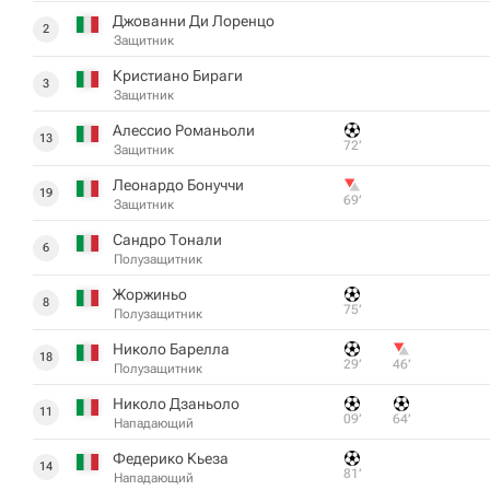
Джованни Ди Лоренцо
2
Защитник
Кристиано Бираги
3
Защитник
Алессио Романьоли
13
72‎’‎
Защитник
Леонардо Бонуччи
19
69‎’‎
Защитник
Сандро Тонали
6
Полузащитник
Жоржиньо
8
75‎’‎
Полузащитник
Николо Барелла
18
29‎’‎
46‎’‎
Полузащитник
Николо Дзаньоло
11
09‎’‎
64‎’‎
Нападающий
Федерико Кьеза
14
81‎’‎
Нападающий