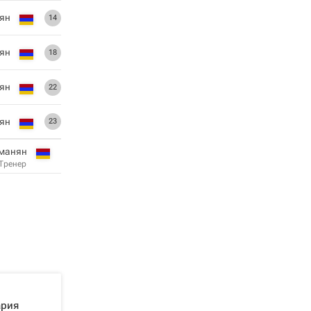
ян
14
ян
18
ян
22
ян
23
манян
Тренер
ария