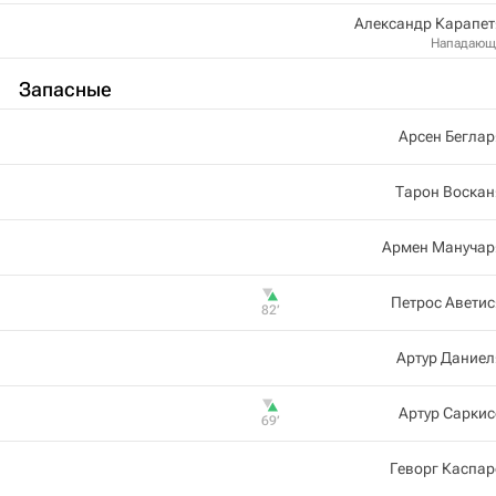
Александр Карапет
Нападающ
Запасные
Арсен Бегла
Тарон Воскан
Армен Манучар
Петрос Авети
82‎’‎
Артур Даниел
Артур Сарки
69‎’‎
Геворг Каспа