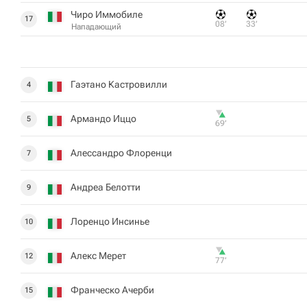
Чиро Иммобиле
17
08‎’‎
33‎’‎
Нападающий
Гаэтано Кастровилли
4
Армандо Иццо
5
69‎’‎
Алессандро Флоренци
7
Андреа Белотти
9
Лоренцо Инсинье
10
Алекс Мерет
12
77‎’‎
Франческо Ачерби
15