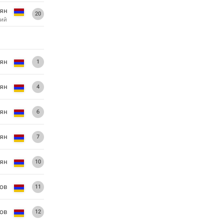
ян
20
ий
рян
1
ян
4
ян
6
сян
7
ян
10
сов
11
ров
12