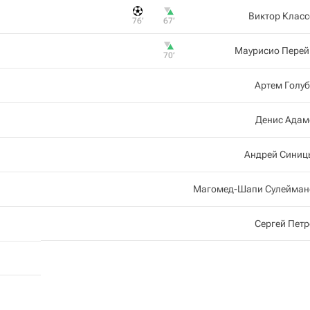
Виктор Клас
76‎’‎
67‎’‎
Маурисио Перей
70‎’‎
Артем Голу
Денис Адам
Андрей Синиц
Магомед-Шапи Сулейман
Сергей Пет