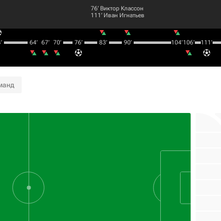
76‎’‎
Виктор Классон
111‎’‎
Иван Игнатьев
’‎
64‎’‎
67‎’‎
70‎’‎
76‎’‎
83‎’‎
90‎’‎
104‎’‎
106‎’‎
111‎’‎
манд