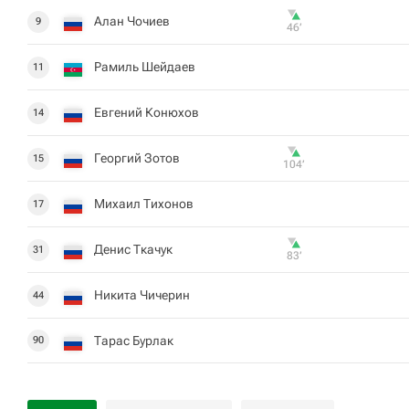
Алан Чочиев
9
46‎’‎
Рамиль Шейдаев
11
Евгений Конюхов
14
Георгий Зотов
15
104‎’‎
Михаил Тихонов
17
Денис Ткачук
31
83‎’‎
Никита Чичерин
44
Тарас Бурлак
90