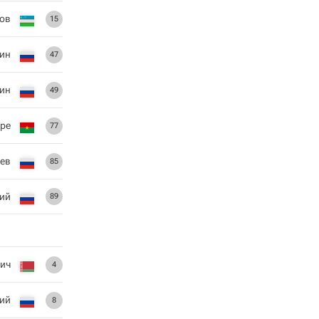
ов
15
ин
47
ин
49
ре
77
ьев
85
ий
89
ич
4
ий
8