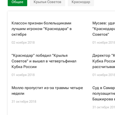
Общее
Крылья Советов
Краснодар
Классон признан болельщиками
Мусаев: уда
лучшим игроком "Краснодара" в
"Краснодара
октябре
Советов"
02 ноября 2018
01 ноября 201
"Краснодар" победил "Крылья
Директор "К
Советов" и вышел в четвертьфинал
Кубка Росси
Кубка России
рассчитывае
01 ноября 2018
01 ноября 201
Молло пропустит из-за травмы четыре
Суд в Самар
недели
полузащитн
Башкирова 
31 октября 2018
31 октября 20