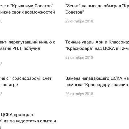
тче с "Крыльями Советов"
"Зенит" на выезде обыграл "К
 ниже своих возможностей
Советов"
18
29 октября 2018
нт, перепутавший ничью с
Точные удары Ари и Классона
матче РПЛ, получил
"Краснодара" над ЦСКА в 12-м
28 октября 2018
18
тче с "Краснодаром" счет
Замена нападающего ЦСКА Ча
е по игре
помогла "Краснодару", заявил
18
28 октября 2018
: ЦСКА проиграл
" из-за недостатка опыта и
и