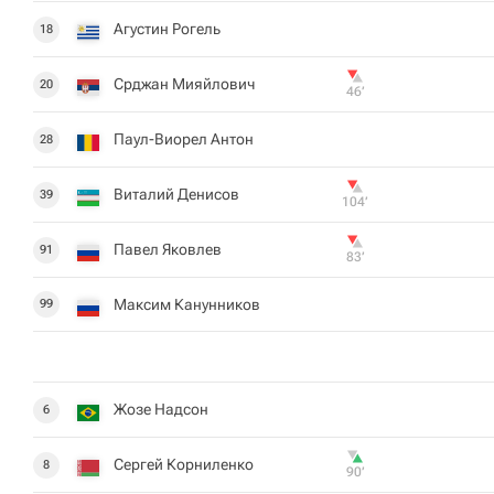
Агустин Рогель
18
Срджан Мияйлович
20
46‎’‎
Паул-Виорел Антон
28
Виталий Денисов
39
104‎’‎
Павел Яковлев
91
83‎’‎
Максим Канунников
99
Жозе Надсон
6
Сергей Корниленко
8
90‎’‎