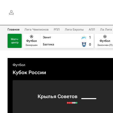
Главное
Лига Чемпионов
РПЛ
Лига Европы
АПЛ
Ла Лига
1
Зенит
Матч-
Футбол
Футбол
центр
0
Балтика
Завершен
Закончен (П)
Футбол
Кубок России
Крылья Советов