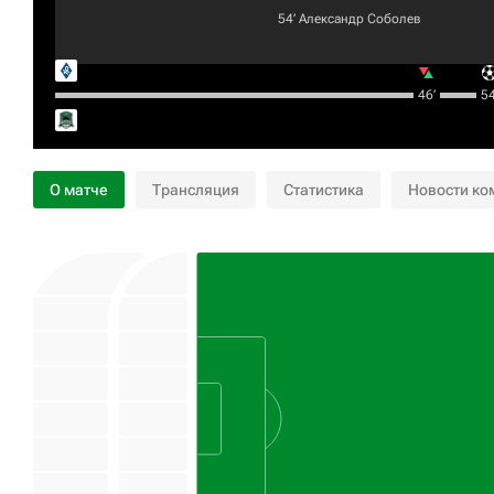
54‎’‎
Александр Соболев
46‎’‎
54‎
О матче
Трансляция
Статистика
Новости ко