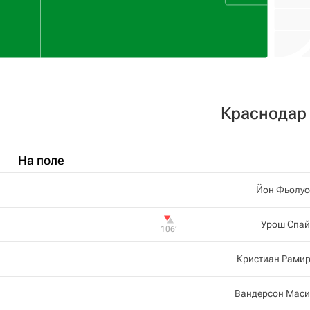
Краснодар
На поле
Йон Фьолус
Урош Спай
106‎’‎
Кристиан Рамир
Вандерсон Маси