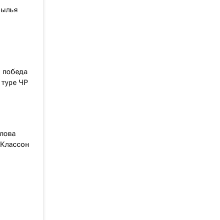
рылья
: победа
 туре ЧР
лова
 Классон