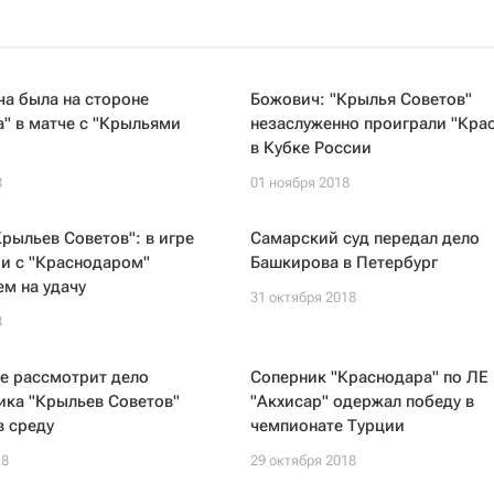
ча была на стороне
Божович: "Крылья Советов"
" в матче с "Крыльями
незаслуженно проиграли "Кра
в Кубке России
8
01 ноября 2018
рыльев Советов": в игре
Самарский суд передал дело
и с "Краснодаром"
Башкирова в Петербург
м на удачу
31 октября 2018
8
е рассмотрит дело
Соперник "Краснодара" по ЛЕ
ика "Крыльев Советов"
"Акхисар" одержал победу в
в среду
чемпионате Турции
18
29 октября 2018