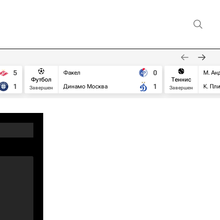
5
0
Факел
М. Ан
Футбол
Теннис
1
1
Динамо Москва
К. Пл
Завершен
Завершен