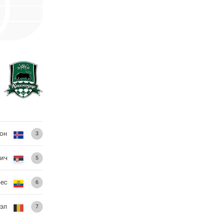
он
3
ич
5
ес
6
эл
7