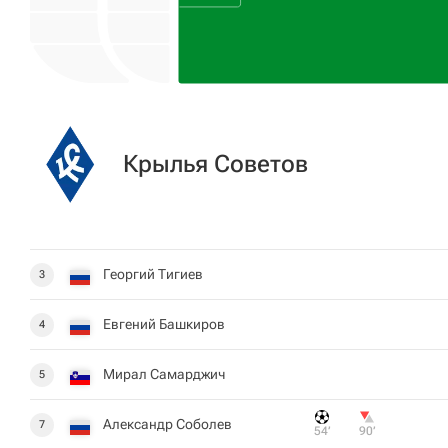
Крылья Советов
Георгий Тигиев
3
Евгений Башкиров
4
Мирал Самарджич
5
Александр Соболев
7
54‎’‎
90‎’‎