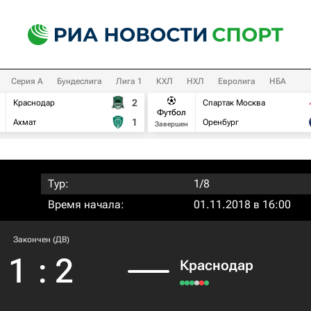
Серия А
Бундеслига
Лига 1
КХЛ
НХЛ
Евролига
НБА
2
Краснодар
Спартак Москва
Футбол
1
Ахмат
Оренбург
Завершен
Тур:
1/8
Время начала:
01.11.2018 в 16:00
Закончен (ДВ)
1
:
2
Краснодар