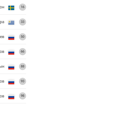
сон
16
ра
33
бев
50
ов
66
ын
88
ов
93
ров
98