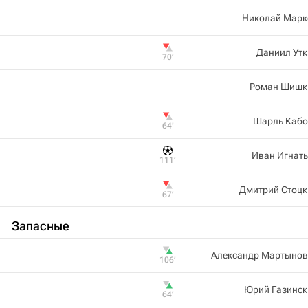
Николай Марк
Даниил Утк
70‎’‎
Роман Шишк
Шарль Кабо
64‎’‎
Иван Игнат
111‎’‎
Дмитрий Стоцк
67‎’‎
Запасные
Александр Мартынов
106‎’‎
Юрий Газинск
64‎’‎