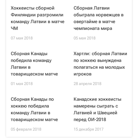
Хоккеисты сборной
Сборная Латвии
Финляндии разгромили
обыграла норвежцев в
команду Латвии в матче
овертайме в матче
ЧМ
чемпионата мира
07 мая 2018
05 мая 2018
Сборная Канады
Хартли: сборная Латвии
победила команду
по хоккею вынуждена
Латвии в
полагаться на молодых
товарищеском матче
игроков
01 мая 2018
28 апреля 2018
Сборная Канады по
Канадские хоккеисты
хоккею победила
намерены сыграть с
команду Латвии в
Латвией и Швецией
товарищеском матче
перед ОИ-2018
05 февраля 2018
15 декабря 2017