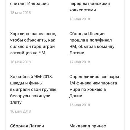
считает Индрашис
перед латвийскими
хоккеистами
18 мая 2018
18 мая 2018
Хартли не нашел слов,
Сборная Швеции
чтобы объяснить, как
прошла в полуфинал
сильно он горд игрой
ЧМ, обыграв команду
латвийцев на ЧМ
Латвии
18 мая 2018
17 мая 2018
Хоккейный ЧМ-2018:
Определились все пары
шведы и финны
1/4 финала чемпионата
выиграли свои группы,
мира по хоккею в
белорусы покинули
Дании
элиту
15 мая 2018
16 мая 2018
Сборная Латвии
Макдэвид принес