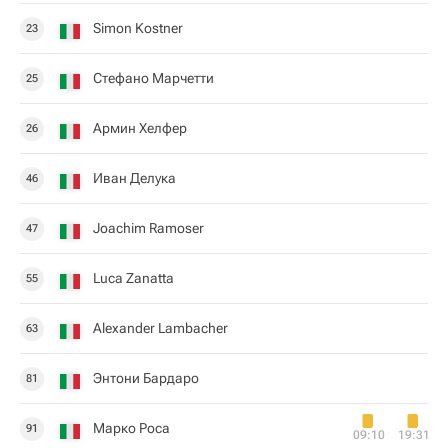
Simon Kostner
23
Стефано Марчетти
25
Армин Хелфер
26
Иван Делука
46
Joachim Ramoser
47
Luca Zanatta
55
Alexander Lambacher
63
Энтони Бардаро
81
Марко Роса
91
09:10
19:31