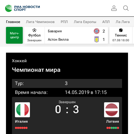
Главное
Лига Чемпионов
РПЛ
Лига Европы
АПЛ
Ла Лига
2
Бавария
Матч-
Футбол
Теннис
центр
1
Астон Вилла
Завершен
07.08 18:00
Хоккей
Чемпионат мира
Тур:
3
Время начала:
14.05.2019 в 17:15
Завершен
0
:
3
Италия
Латвия