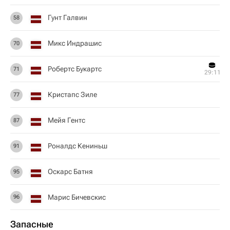
Гунт Галвин
58
Микс Индрашис
70
Робертс Букартс
71
29:11
Кристапс Зиле
77
Мейя Гентс
87
Роналдс Кениньш
91
Оскарс Батня
95
Марис Бичевскис
96
Запасные