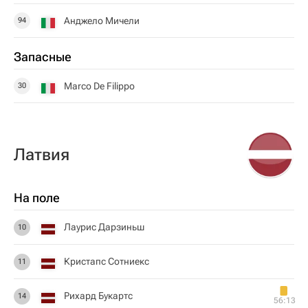
Анджело Мичели
94
Запасные
Marco De Filippo
30
Латвия
На поле
Лаурис Дарзиньш
10
Кристапс Сотниекс
11
Рихард Букартс
14
56:13