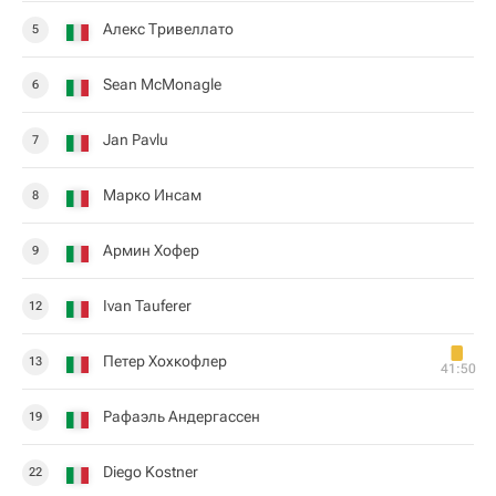
Алекс Тривеллато
5
Sean McMonagle
6
Jan Pavlu
7
Марко Инсам
8
Армин Хофер
9
Ivan Tauferer
12
Петер Хохкофлер
13
41:50
Рафаэль Андергассен
19
Diego Kostner
22