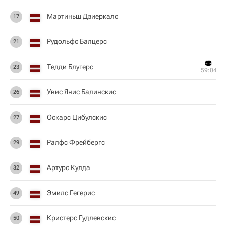
Мартиньш Дзиеркалс
17
Рудольфс Балцерс
21
Тедди Блугерс
23
59:04
Увис Янис Балинскис
26
Оскарс Цибулскис
27
Ралфс Фрейбергс
29
Артурс Кулда
32
Эмилс Гегерис
49
Кристерс Гудлевскис
50