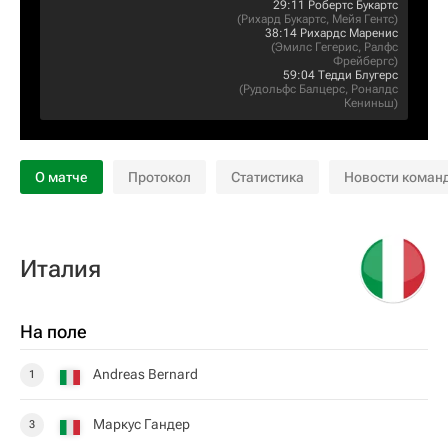
29:11
Робертс Букартс
(
Рихард Букартс
,
Мейя Гентс
)
38:14
Рихардс Маренис
(
Эмилс Гегерис
,
Ралфс
Фрейбергс
)
59:04
Тедди Блугерс
(
Рудольфс Балцерс
,
Роналдс
Кениньш
)
О матче
Протокол
Статистика
Новости коман
Италия
На поле
Andreas Bernard
1
Маркус Гандер
3