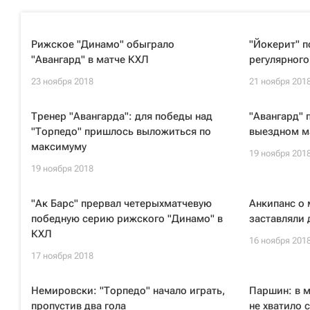
Рижское "Динамо" обыграло
"Йокерит" п
"Авангард" в матче КХЛ
регулярног
23 ноября 2018
21 ноября 201
Тренер "Авангарда": для победы над
"Авангард" 
"Торпедо" пришлось выложиться по
выездном м
максимуму
19 ноября 201
19 ноября 2018
"Ак Барс" прервал четерыхматчевую
Анкипанс о 
победную серию рижского "Динамо" в
заставляли 
КХЛ
16 ноября 201
17 ноября 2018
Немировски: "Торпедо" начало играть,
Паршин: в 
пропустив два гола
не хватило 