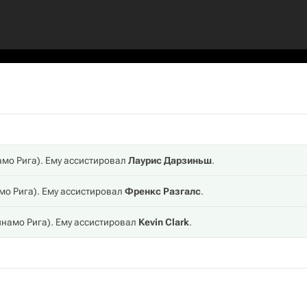
мо Рига
). Ему ассистировал
Лаурис Дарзиньш
.
мо Рига
). Ему ассистировал
Френкс Разгалс
.
намо Рига
). Ему ассистировал
Kevin Clark
.