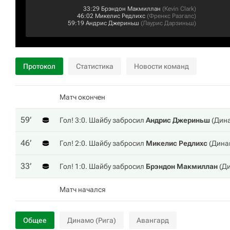
33:29
Брэндон Макмиллан
(
Kevin Clark
)
46:02
Микелис Редлихс
(
Френкс Разгалс
)
59:19
Андрис Джериньш
(
Лаурис Дарзиньш
)
Протокол
Статистика
Новости команд
Матч окончен
59‎’‎
Гол! 3:0. Шайбу забросил
Андрис Джериньш
(
Дина
46‎’‎
Гол! 2:0. Шайбу забросил
Микелис Редлихс
(
Дина
33‎’‎
Гол! 1:0. Шайбу забросил
Брэндон Макмиллан
(
Ди
Матч начался
Общее
Динамо (Рига)
Авангард