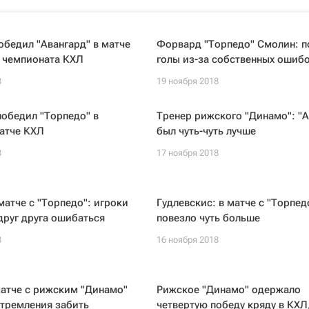
обедил "Авангард" в матче
Форвард "Торпедо" Смолин: п
о чемпионата КХЛ
голы из-за собственных ошиб
8
19 ноября 2018
победил "Торпедо" в
Тренер рижского "Динамо": "А
атче КХЛ
был чуть-чуть лучше
8
17 ноября 2018
матче с "Торпедо": игроки
Гудлевскис: в матче с "Торпед
друг друга ошибаться
повезло чуть больше
8
16 ноября 2018
матче с рижским "Динамо"
Рижское "Динамо" одержало
стремления забить
четвертую победу кряду в КХЛ