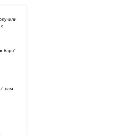
олучили
ок
к Барс"
о" нам
,