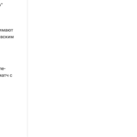
о"
нимают
овским
ле-
матч с