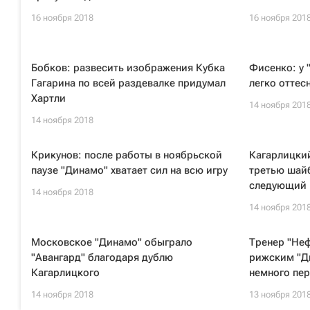
16 ноября 2018
16 ноября 201
Бобков: развесить изображения Кубка
Фисенко: у 
Гагарина по всей раздевалке придумал
легко оттес
Хартли
14 ноября 201
14 ноября 2018
Крикунов: после работы в ноябрьской
Кагарлицкий
паузе "Динамо" хватает сил на всю игру
третью шайб
следующий 
14 ноября 2018
14 ноября 201
Московское "Динамо" обыграло
Тренер "Неф
"Авангард" благодаря дублю
рижским "Д
Кагарлицкого
немного пе
14 ноября 2018
13 ноября 201