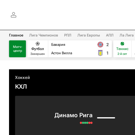
Главное
Лига Чемпионов
РПЛ
Лига Европы
АПЛ
Ла Лига
2
Бавария
Матч-
Футбол
Теннис
центр
1
Астон Вилла
Завершен
2-й сет
Хоккей
КХЛ
Динамо Рига