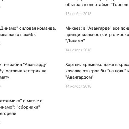
обыграв в овертайме "Торпед
8
15 ноября 2018
"Динамо" силовая команда,
Михеев: в "Авангарде" все по
няла нас от шайбы
принципиальность игр с моск
"Динамо"
8
14 ноября 2018
: не забил "Авангарду"
Хартли: Еременко даже в крес
у, оставил хет-трик на
качалке отыграл бы "на ноль" 
матч
"Авангардом"
8
14 ноября 2018
техимика" о матче с
инамо": "сборники"
регорели
8