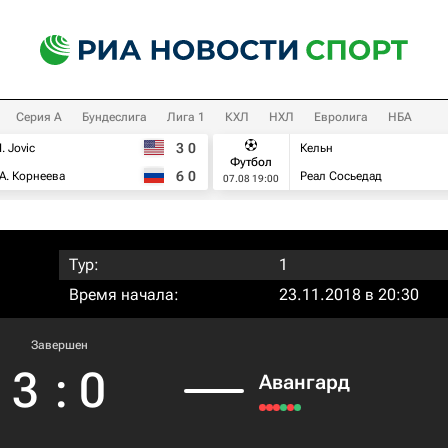
Серия А
Бундеслига
Лига 1
КХЛ
НХЛ
Евролига
НБА
3
0
I. Jovic
Кельн
Футбол
6
0
А. Корнеева
Реал Сосьедад
07.08 19:00
Тур:
1
Время начала:
23.11.2018 в 20:30
Завершен
3
:
0
Авангард