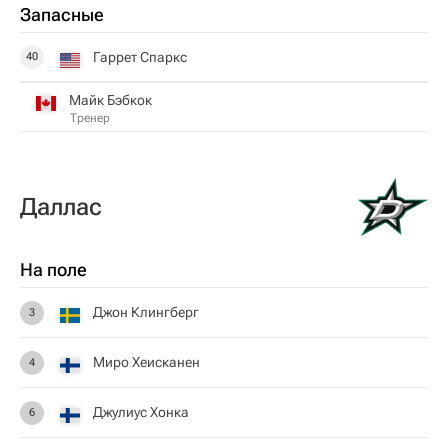
Запасные
Гаррет Спаркс
40
Майк Бэбкок
Тренер
Даллас
На поле
Джон Клингберг
3
Миро Хеисканен
4
Джулиус Хонка
6