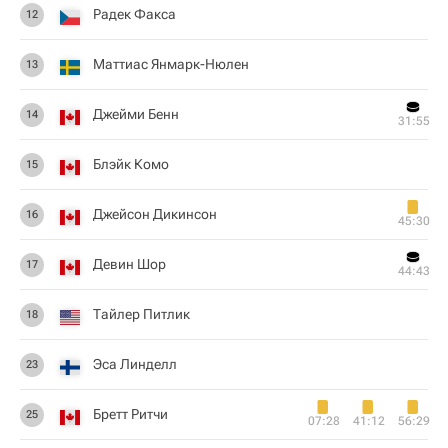
Радек Факса
12
Маттиас Янмарк-Нюлен
13
Джейми Бенн
14
31:55
Блэйк Комо
15
Джейсон Дикинсон
16
45:30
Девин Шор
17
44:43
Тайлер Питлик
18
Эса Линделл
23
Бретт Ритчи
25
07:28
41:12
56:29