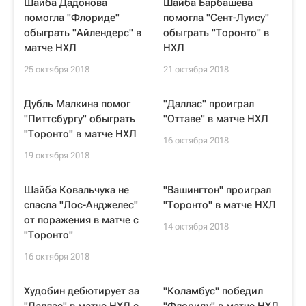
Шайба Дадонова
Шайба Барбашева
помогла "Флориде"
помогла "Сент-Луису"
обыграть "Айлендерс" в
обыграть "Торонто" в
матче НХЛ
НХЛ
25 октября 2018
21 октября 2018
Дубль Малкина помог
"Даллас" проиграл
"Питтсбургу" обыграть
"Оттаве" в матче НХЛ
"Торонто" в матче НХЛ
16 октября 2018
19 октября 2018
Шайба Ковальчука не
"Вашингтон" проиграл
спасла "Лос-Анджелес"
"Торонто" в матче НХЛ
от поражения в матче с
14 октября 2018
"Торонто"
16 октября 2018
Худобин дебютирует за
"Коламбус" победил