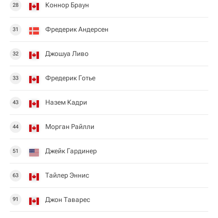
Коннор Браун
28
Фредерик Андерсен
31
Джошуа Ливо
32
Фредерик Готье
33
Назем Кадри
43
Морган Райлли
44
Джейк Гардинер
51
Тайлер Эннис
63
Джон Таварес
91