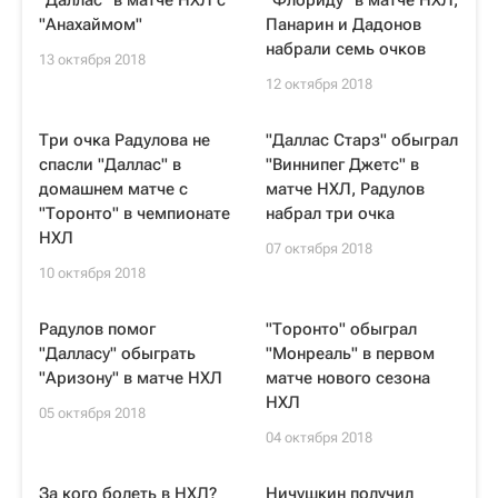
"Даллас" в матче НХЛ с
"Флориду" в матче НХЛ,
"Анахаймом"
Панарин и Дадонов
набрали семь очков
13 октября 2018
12 октября 2018
Три очка Радулова не
"Даллас Старз" обыграл
спасли "Даллас" в
"Виннипег Джетс" в
домашнем матче с
матче НХЛ, Радулов
"Торонто" в чемпионате
набрал три очка
НХЛ
07 октября 2018
10 октября 2018
Радулов помог
"Торонто" обыграл
"Далласу" обыграть
"Монреаль" в первом
"Аризону" в матче НХЛ
матче нового сезона
НХЛ
05 октября 2018
04 октября 2018
За кого болеть в НХЛ?
Ничушкин получил