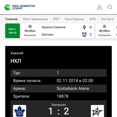
Главное
Лига Чемпионов
РПЛ
Лига Европы
АПЛ
Ла Лига
0
Крылья Советов
Матч-
Футбол
Футбол
центр
2
Балтика
Завершен
Завершен
Хоккей
НХЛ
Тур:
1
Время начала:
02.11.2018 в 02:00
Арена:
Scotiabank Arena
Зрители:
18878
Завершен
1
:
2