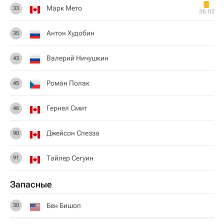
Марк Мето
33
36:02
Антон Худобин
35
Валерий Ничушкин
43
Роман Полак
45
Гернел Смит
46
Джейсон Спезза
90
Тайлер Сегуин
91
Запасные
Бен Бишоп
30