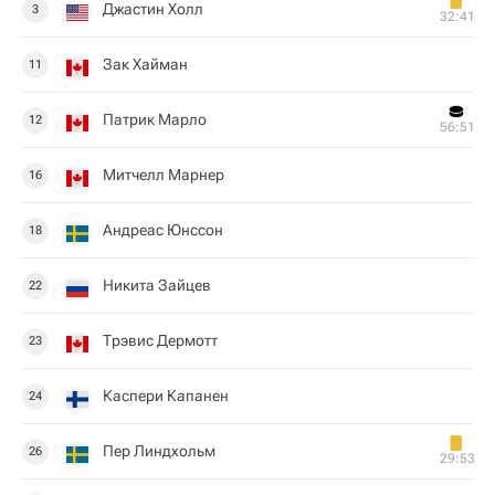
Джастин Холл
3
32:41
Зак Хайман
11
Патрик Марло
12
56:51
Митчелл Марнер
16
Андреас Юнссон
18
Никита Зайцев
22
Трэвис Дермотт
23
Каспери Капанен
24
Пер Линдхольм
26
29:53