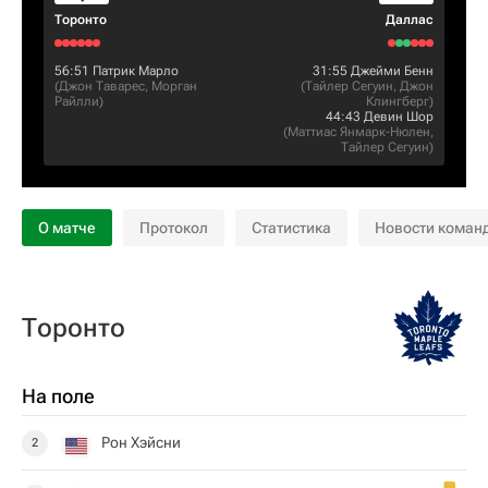
Торонто
Даллас
56:51
Патрик Марло
31:55
Джейми Бенн
(
Джон Таварес
,
Морган
(
Тайлер Сегуин
,
Джон
Райлли
)
Клингберг
)
44:43
Девин Шор
(
Маттиас Янмарк-Нюлен
,
Тайлер Сегуин
)
О матче
Протокол
Статистика
Новости коман
Торонто
На поле
Рон Хэйсни
2