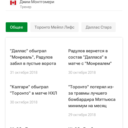
Джим Монтгомери
Тренер
Общее
Торонто Мейпл Лифс
Даллас Старз
"Даллас" обыграл
Радулов вернется в
"Монреаль", Радулов
состав "Далласа" в
забил в пустые ворота
матче с "Монреалем"
31 октября 2018
30 октября 2018
"Калгари" обыграл
"Торонто" потерял из-
"Торонто" в матче НХЛ
за травмы лучшего
бомбардира Мэттьюса
30 октября 2018
минимум на месяц
29 октября 2018