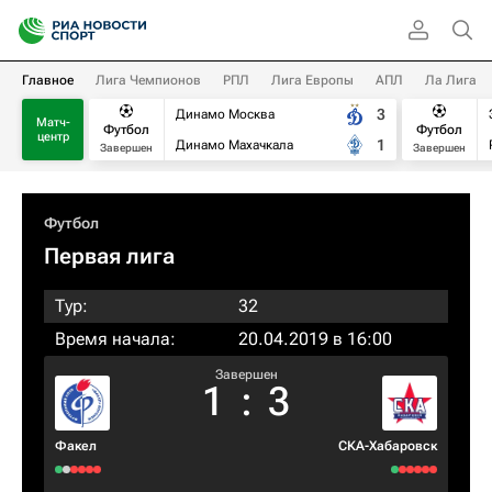
Главное
Лига Чемпионов
РПЛ
Лига Европы
АПЛ
Ла Лига
3
Динамо Москва
Матч-
Футбол
Футбол
центр
1
Динамо Махачкала
Завершен
Завершен
Футбол
Первая лига
Тур:
32
Время начала:
20.04.2019 в 16:00
Завершен
1
:
3
Факел
СКА-Хабаровск