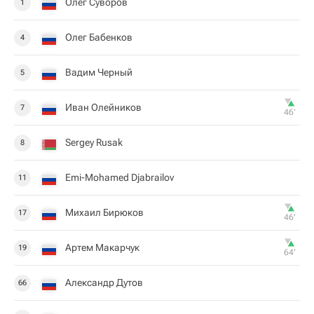
Олег Суворов
1
Олег Бабенков
4
Вадим Черный
5
Иван Олейников
7
46‎’‎
Sergey Rusak
8
Emi-Mohamed Djabrailov
11
Михаил Бирюков
17
46‎’‎
Артем Макарчук
19
64‎’‎
Александр Дутов
66