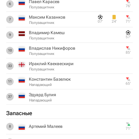
Павел Карасев
6
76‎’‎
Полузащитник
Максим Казанков
7
07‎’‎
24‎’‎
71‎’‎
Полузащитник
Владимир Камеш
9
57‎’‎
Полузащитник
Владислав Никифоров
10
85‎’‎
Полузащитник
Ираклий Квеквескири
33
Полузащитник
Константин Базелюк
11
65‎’‎
Нападающий
Эдуард Булия
37
Нападающий
Запасные
Артемий Малеев
8
71‎’‎