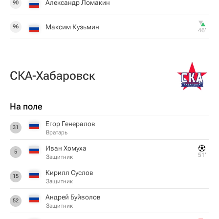
Александр Ломакин
90
Максим Кузьмин
96
46‎’‎
СКА-Хабаровск
На поле
Егор Генералов
31
Вратарь
Иван Хомуха
5
51‎’‎
Защитник
Кирилл Суслов
15
Защитник
Андрей Буйволов
52
Защитник