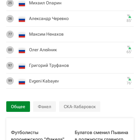
Михаил Опарин
25
Александр Черевко
26
85‎’‎
Максим Ненахов
77
Олег Алейник
88
65‎’‎
Григорий Труфанов
97
Evgeni Kabayev
99
76‎’‎
Общее
Факел
СКА-Хабаровск
Футболисты
Булатов сменил Пывина
воронежского "Факела"
в должности главного