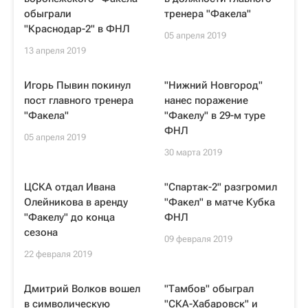
обыграли
тренера "Факела"
"Краснодар-2" в ФНЛ
05 апреля 2019
13 апреля 2019
Игорь Пывин покинул
"Нижний Новгород"
пост главного тренера
нанес поражение
"Факела"
"Факелу" в 29-м туре
ФНЛ
05 апреля 2019
30 марта 2019
ЦСКА отдал Ивана
"Спартак-2" разгромил
Олейникова в аренду
"Факел" в матче Кубка
"Факелу" до конца
ФНЛ
сезона
09 февраля 2019
22 февраля 2019
Дмитрий Волков вошел
"Тамбов" обыграл
в символическую
"СКА-Хабаровск" и