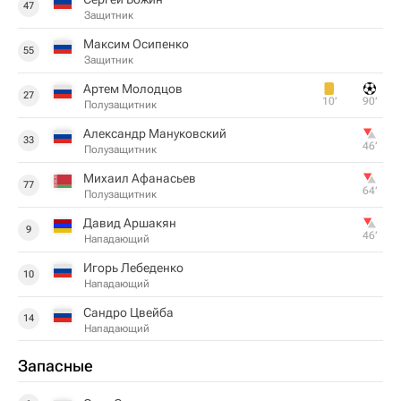
47
Защитник
Максим Осипенко
55
Защитник
Артем Молодцов
27
10‎’‎
90‎’‎
Полузащитник
Александр Мануковский
33
46‎’‎
Полузащитник
Михаил Афанасьев
77
64‎’‎
Полузащитник
Давид Аршакян
9
46‎’‎
Нападающий
Игорь Лебеденко
10
Нападающий
Сандро Цвейба
14
Нападающий
Запасные