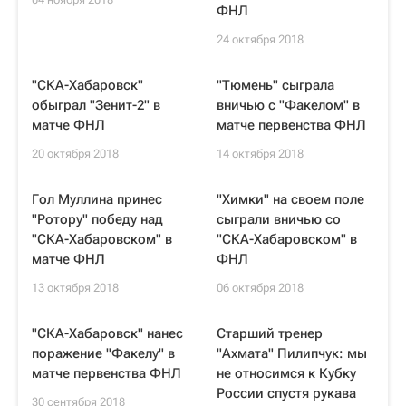
ФНЛ
24 октября 2018
"СКА-Хабаровск"
"Тюмень" сыграла
обыграл "Зенит-2" в
вничью с "Факелом" в
матче ФНЛ
матче первенства ФНЛ
20 октября 2018
14 октября 2018
Гол Муллина принес
"Химки" на своем поле
"Ротору" победу над
сыграли вничью со
"СКА-Хабаровском" в
"СКА-Хабаровском" в
матче ФНЛ
ФНЛ
13 октября 2018
06 октября 2018
"СКА-Хабаровск" нанес
Старший тренер
поражение "Факелу" в
"Ахмата" Пилипчук: мы
матче первенства ФНЛ
не относимся к Кубку
России спустя рукава
30 сентября 2018