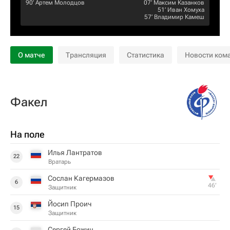
90‎’‎
Артем Молодцов
07‎’‎
Максим Казанков
51‎’‎
Иван Хомуха
57‎’‎
Владимир Камеш
О матче
Трансляция
Статистика
Новости ком
Факел
На поле
Илья Лантратов
22
Вратарь
Сослан Кагермазов
6
46‎’‎
Защитник
Йосип Проич
15
Защитник
Сергей Божин