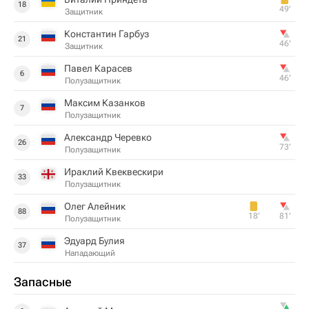
18
49‎’‎
Защитник
Константин Гарбуз
21
46‎’‎
Защитник
Павел Карасев
6
46‎’‎
Полузащитник
Максим Казанков
7
Полузащитник
Александр Черевко
26
73‎’‎
Полузащитник
Ираклий Квеквескири
33
Полузащитник
Олег Алейник
88
18‎’‎
81‎’‎
Полузащитник
Эдуард Булия
37
Нападающий
Запасные