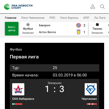
Главное
Лига Чемпионов
РПЛ
Лига Европы
АПЛ
Ла Лига
2
Бавария
Матч-
Футбол
Теннис
центр
1
Астон Вилла
Завершен
Завершен
Футбол
Первая лига
Тур:
25
Время начала:
03.03.2019 в 06:00
Завершен
1
:
3
СКА-Хабаровск
Чертаново