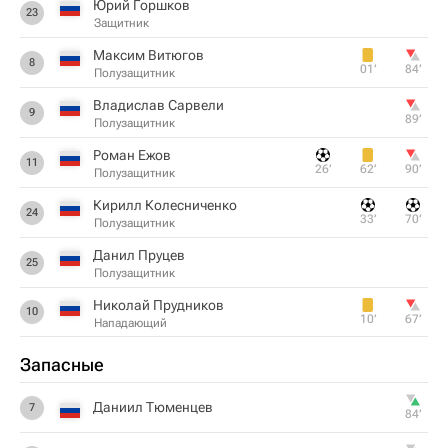
Юрий Горшков
23
Защитник
Максим Витюгов
8
01‎’‎
84‎’‎
Полузащитник
Владислав Сарвели
9
89‎’‎
Полузащитник
Роман Ежов
11
26‎’‎
62‎’‎
90‎’‎
Полузащитник
Кирилл Колесниченко
24
33‎’‎
70‎’‎
Полузащитник
Данил Пруцев
25
Полузащитник
Николай Прудников
10
10‎’‎
67‎’‎
Нападающий
Запасные
Даниил Тюменцев
7
84‎’‎