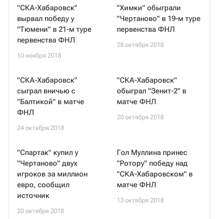
"СКА-Хабаровск"
"Химки" обыграли
вырвал победу у
"Чертаново" в 19-м туре
"Тюмени" в 21-м туре
первенства ФНЛ
первенства ФНЛ
28 октября 2018
10 ноября 2018
"СКА-Хабаровск"
"СКА-Хабаровск"
сыграл вничью с
обыграл "Зенит-2" в
"Балтикой" в матче
матче ФНЛ
ФНЛ
20 октября 2018
24 октября 2018
"Спартак" купил у
Гол Муллина принес
"Чертаново" двух
"Ротору" победу над
игроков за миллион
"СКА-Хабаровском" в
евро, сообщил
матче ФНЛ
источник
13 октября 2018
20 октября 2018