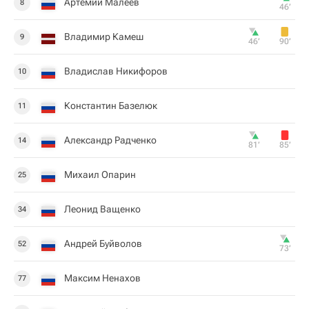
Артемий Малеев
8
46‎’‎
Владимир Камеш
9
46‎’‎
90‎’‎
Владислав Никифоров
10
Константин Базелюк
11
Александр Радченко
14
81‎’‎
85‎’‎
Михаил Опарин
25
Леонид Ващенко
34
Андрей Буйволов
52
73‎’‎
Максим Ненахов
77