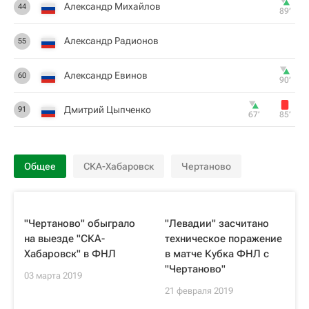
Александр Михайлов
44
89‎’‎
Александр Радионов
55
Александр Евинов
60
90‎’‎
Дмитрий Цыпченко
91
67‎’‎
85‎’‎
Общее
СКА-Хабаровск
Чертаново
"Чертаново" обыграло
"Левадии" засчитано
на выезде "СКА-
техническое поражение
Хабаровск" в ФНЛ
в матче Кубка ФНЛ с
"Чертаново"
03 марта 2019
21 февраля 2019