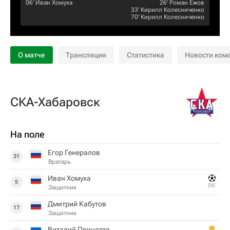
06‎’‎
Иван Хомуха
26‎’‎
Роман Ежов
33‎’‎
Кирилл Колесниченко
70‎’‎
Кирилл Колесниченко
О матче
Трансляция
Статистика
Новости ком
СКА-Хабаровск
На поле
Егор Генералов
31
Вратарь
Иван Хомуха
5
06‎’‎
Защитник
Дмитрий Кабутов
17
Защитник
Виталий Приндета