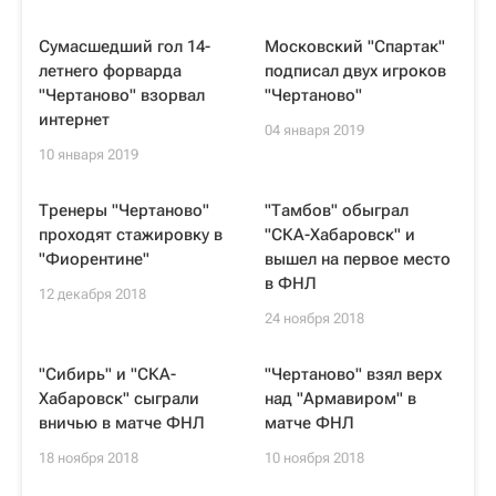
Сумасшедший гол 14-
Московский "Спартак"
летнего форварда
подписал двух игроков
"Чертаново" взорвал
"Чертаново"
интернет
04 января 2019
10 января 2019
Тренеры "Чертаново"
"Тамбов" обыграл
проходят стажировку в
"СКА-Хабаровск" и
"Фиорентине"
вышел на первое место
в ФНЛ
12 декабря 2018
24 ноября 2018
"Сибирь" и "СКА-
"Чертаново" взял верх
Хабаровск" сыграли
над "Армавиром" в
вничью в матче ФНЛ
матче ФНЛ
18 ноября 2018
10 ноября 2018