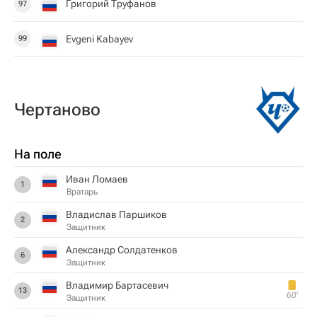
Григорий Труфанов
97
Evgeni Kabayev
99
Чертаново
На поле
Иван Ломаев
1
Вратарь
Владислав Паршиков
2
Защитник
Александр Солдатенков
6
Защитник
Владимир Бартасевич
13
60‎’‎
Защитник