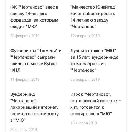
ФК "Чертаново" внес в
"Манчестер Юнайтед"
заявку 14-летнего
хочет забронировать
форварда, за которым
14-летнюю звезду
следит "МЮ"
"Чертаново"
20 февраля 2019
12 февраля 2019
Футболисты "Тюмени" и
Лучший стажер "МЮ"
"Чертаново" сыграли
за 15 лет: вундеркинда
вничью в матче Кубка
хотят забрать из
ФНЛ
"Чертаново"
11 февраля 2019
05 февраля 2019
Вундеркинд
Игрок "Чертаново",
"Чертаново",
сотворивший интернет-
покоривший интернет,
хит, готовится к
полетел на стажировку
стажировке в "МЮ"
в "МЮ"
13 января 2019
20 января 2019