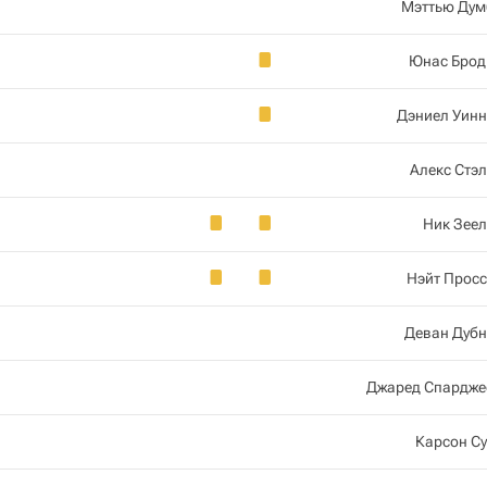
Мэттью Дум
Юнас Брод
Дэниел Уинн
Алекс Стэ
Ник Зее
Нэйт Прос
Деван Дубн
Джаред Спардже
Карсон С