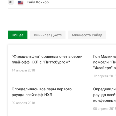
Кайл Коннор
81
Общее
Виннипег Джетс
Миннесота Уайлд
"Филадельфия" сравняла счет в серии
Гол Малкина
плей-офф НХЛ с "Питтсбургом"
помогли "Пи
"Флайерз" 
14 апреля 2018
12 апреля 201
Определились все пары первого
Определилис
раунда плей-офф НХЛ
раунда пле
конференци
09 апреля 2018
08 апреля 201