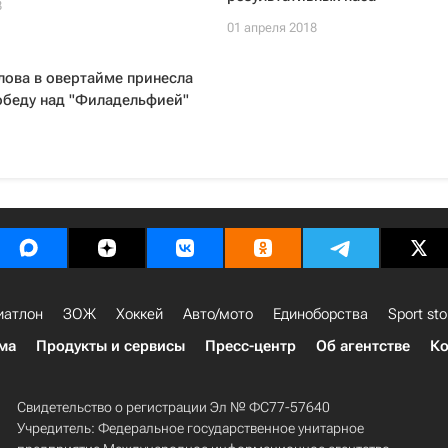
8
01 апреля 2018
лова в овертайме принесла
обеду над "Филадельфией"
Л
иатлон
ЗОЖ
Хоккей
Авто/мото
Единоборства
Sport sto
ма
Продукты и сервисы
Пресс-центр
Об агентстве
Ко
Свидетельство о регистрации Эл № ФС77-57640
Учредитель: Федеральное государственное унитарное