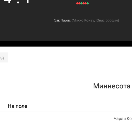
Зак Парис
(
Микко Коиву
,
Юнас Бродин
)
нд
Миннесота
На поле
Чарли Ко