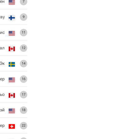
лен
7
ву
9
ис
11
аал
12
 Эк
14
ер
16
ьо
17
эй
18
ер
22