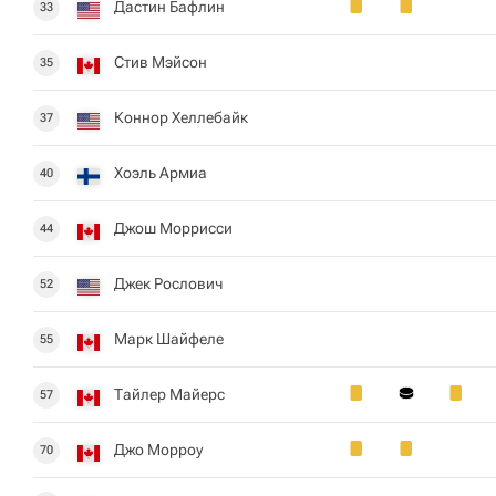
Дастин Бафлин
33
Стив Мэйсон
35
Коннор Хеллебайк
37
Хоэль Армиа
40
Джош Моррисси
44
Джек Рослович
52
Марк Шайфеле
55
Тайлер Майерс
57
Джо Морроу
70