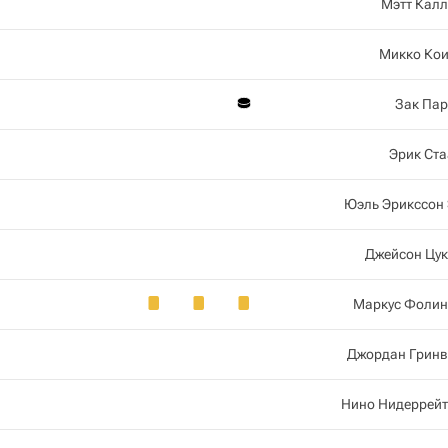
Мэтт Кал
Микко Кои
Зак Пар
Эрик Ст
Юэль Эрикссон
Джейсон Цук
Маркус Фолин
Джордан Гринв
Нино Нидеррейт