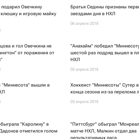
 подарил Овечкину
Братья Седины признаны пер
 клюшку и игровую майку
звездами дня в НХЛ
06 апреля 2018
8
цова и гол Овечкина не
"Анахайм" победил "Миннесоту
ингтон" от поражения от
шестой раз подряд вышел в п
"
НХЛ
8
05 апреля 2018
и "Миннесота" вышли в
Хоккеист "Миннесоты" Сутер 
ХЛ
конца сезона из-за перелома
8
03 апреля 2018
быграла "Каролину" в
"Питтсбург" обыграл "Монреал
 Дадонов отметился голом
матче НХЛ, Малкин отдал два
результативных паса