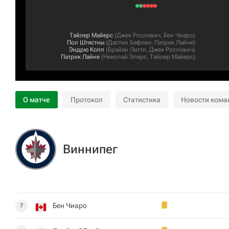
Тайлер Майерс
(
Джек Рослович
,
Бен Чиаро
)
Пол Штястны
(
Дастин Бафлин
,
Патрик Лайне
)
Эндрю Копп
(
Брайан Литтл
,
Джек Рослович
)
Патрик Лайне
(
Николай Элерс
,
Тайлер Майерс
)
О матче
Протокол
Статистика
Новости кома
Виннипег
Бен Чиаро
7