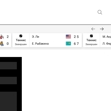
2
2
5
Э. Ли
М. Ан
Теннис
Теннис
0
6
7
Е. Рыбакина
Л. Фе
Завершен
Завершен