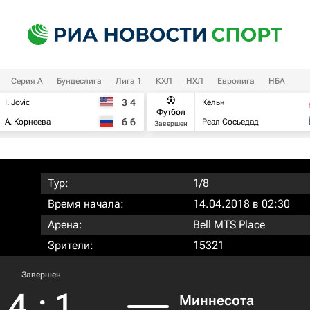
Серия А
Бундеслига
Лига 1
КХЛ
НХЛ
Евролига
НБА
3
4
I. Jovic
Кельн
Футбол
6
6
А. Корнеева
Реал Сосьедад
Завершен
Тур:
1/8
Время начала:
14.04.2018 в 02:30
Арена:
Bell MTS Place
Зрители:
15321
Завершен
4
:
1
Миннесота