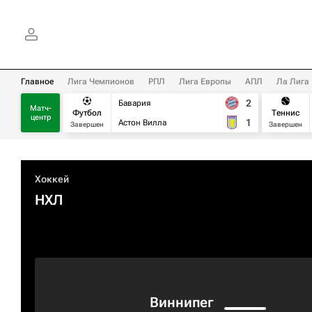
Главное
Лига Чемпионов
РПЛ
Лига Европы
АПЛ
Ла Лига
2
Бавария
Матч-
Футбол
Теннис
центр
1
Астон Вилла
Завершен
Завершен
Хоккей
НХЛ
Виннипег