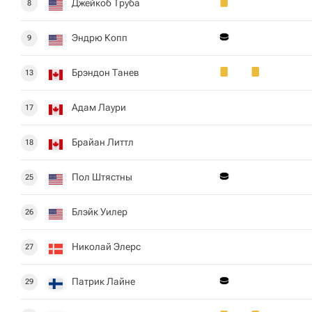
Джейкоб Труба
8
Эндрю Копп
9
Брэндон Танев
13
Адам Лаури
17
Брайан Литтл
18
Пол Штястны
25
Блэйк Уилер
26
Николай Элерс
27
Патрик Лайне
29