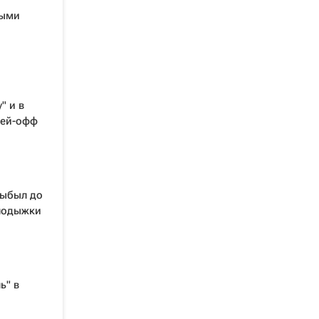
выми
" и в
лей-офф
выбыл до
 лодыжки
ь" в