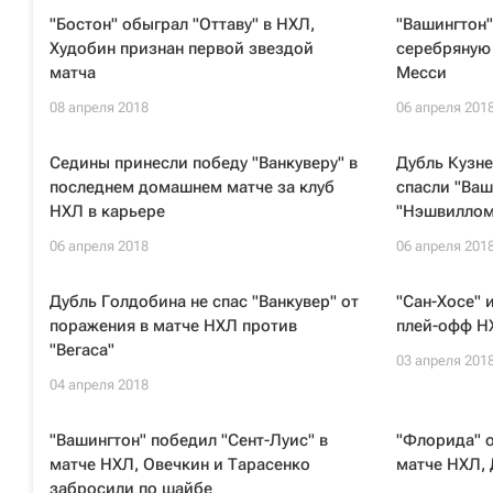
"Бостон" обыграл "Оттаву" в НХЛ,
"Вашингтон"
Худобин признан первой звездой
серебряную
матча
Месси
08 апреля 2018
06 апреля 201
Седины принесли победу "Ванкуверу" в
Дубль Кузне
последнем домашнем матче за клуб
спасли "Ваш
НХЛ в карьере
"Нэшвиллом
06 апреля 2018
06 апреля 201
Дубль Голдобина не спас "Ванкувер" от
"Сан-Хосе" 
поражения в матче НХЛ против
плей-офф Н
"Вегаса"
03 апреля 201
04 апреля 2018
"Вашингтон" победил "Сент-Луис" в
"Флорида" о
матче НХЛ, Овечкин и Тарасенко
матче НХЛ,
забросили по шайбе