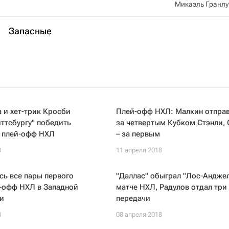
Микаэль Гранлу
Запасные
 и хет-трик Кросби
Плей-офф НХЛ: Малкин отправ
ттсбургу" победить
за четвертым Кубком Стэнли,
в плей-офф НХЛ
– за первым
8
11 апреля 2018
ь все пары первого
"Даллас" обыграл "Лос-Анджел
й-офф НХЛ в Западной
матче НХЛ, Радулов отдал три
и
передачи
8
08 апреля 2018