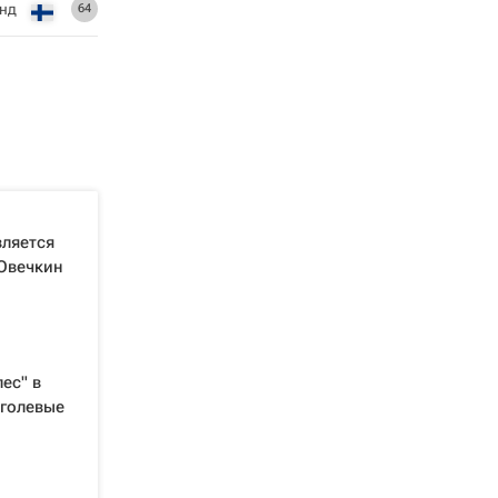
нд
64
ляется
 Овечкин
ес" в
 голевые