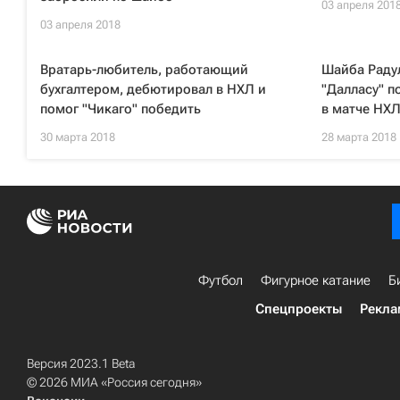
03 апреля 201
03 апреля 2018
Вратарь-любитель, работающий
Шайба Раду
бухгалтером, дебютировал в НХЛ и
"Далласу" п
помог "Чикаго" победить
в матче НХ
30 марта 2018
28 марта 2018
Футбол
Фигурное катание
Б
Спецпроекты
Рекла
Версия 2023.1 Beta
© 2026 МИА «Россия сегодня»