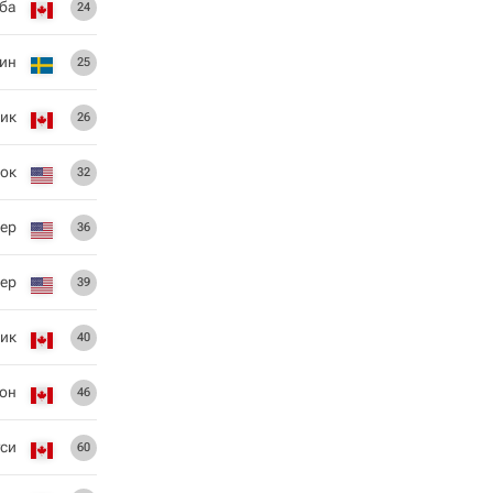
ба
24
ин
25
ик
26
лок
32
лер
36
сер
39
ик
40
он
46
уси
60