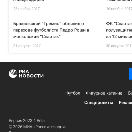
23 ноября 2017
16 ноября 201
Бразильский "Гремио" объявил о
ФК "Спартак
переходе футболиста Педро Роши в
полузащитн
московский "Спартак"
за 12 милли
31 августа 2017
30 августа 201
Футбол
Фигурное катание
Б
Спецпроекты
Рекла
Версия 2023.1 Beta
© 2026 МИА «Россия сегодня»