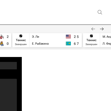
2
2
5
Э. Ли
М. Ан
Теннис
Теннис
0
6
7
Е. Рыбакина
Л. Фе
Завершен
Завершен