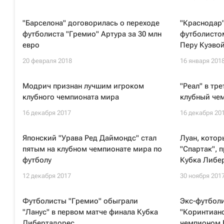
"Барселона" договорилась о переходе
"Краснодар"
футболиста "Гремио" Артура за 30 млн
футболистом
евро
Перу Куэво
20 февраля 2018
16 января 201
Модрич признан лучшим игроком
"Реал" в тр
клубного чемпионата мира
клубный че
16 декабря 2017
16 декабря 20
Японский "Урава Ред Даймондс" стал
Луан, кото
пятым на клубном чемпионате мира по
"Спартак", 
футболу
Кубка Либе
12 декабря 2017
30 ноября 201
Футболисты "Гремио" обыграли
Экс-футбол
"Ланус" в первом матче финала Кубка
"Коринтианс
Либертадорес
чемпионом 