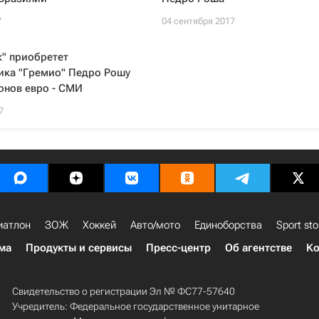
7
04 сентября 2017
" приобретет
ика "Гремио" Педро Рошу
онов евро - СМИ
7
иатлон
ЗОЖ
Хоккей
Авто/мото
Единоборства
Sport sto
ма
Продукты и сервисы
Пресс-центр
Об агентстве
Ко
Свидетельство о регистрации Эл № ФС77-57640
Учредитель: Федеральное государственное унитарное