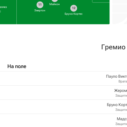
Майкон
11
еллез
12
Эвертон
с
Бруно Кортес
Гремио
На поле
Пауло Вик
Врат
Жером
Защит
Бруно Кор
Защит
Мадс
Защит