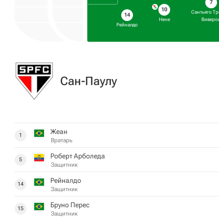
7
10
Сантьяго Тр
14
Нене
Виверо
Рейналдо
Сан-Паулу
Жеан
1
Вратарь
Роберт Арболеда
5
Защитник
Рейналдо
14
Защитник
Бруно Перес
15
Защитник