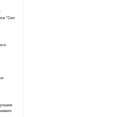
"
ка "Сан-
ого
им
лучшим
заявил