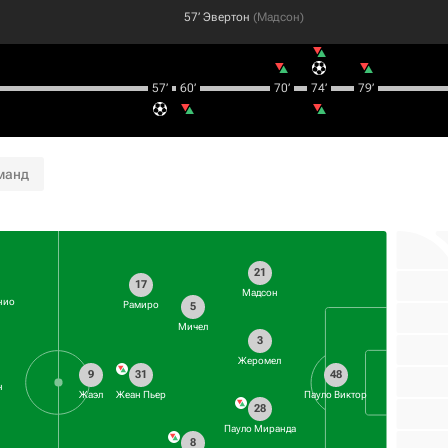
57‎’‎
Эвертон
(
Мадсон
)
57‎’‎
60‎’‎
70‎’‎
74‎’‎
79‎’‎
манд
21
17
Мадсон
нио
Рамиро
5
Мичел
3
Жеромел
31
9
48
н
Жеан Пьер
Жаэл
Пауло Виктор
28
Пауло Миранда
8