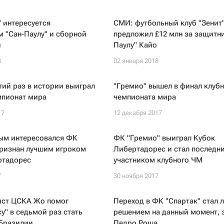
 интересуется
СМИ: футбольный клуб "Зенит
 "Сан-Паулу" и сборной
предложил £12 млн за защитни
й
Паулу" Кайо
8
02 января 2018
етий раз в истории выиграл
"Гремио" вышел в финал клубн
мпионат мира
чемпионата мира
17
12 декабря 2017
рым интересовался ФК
ФК "Гремио" выиграл Кубок
признан лучшим игроком
Либертадорес и стал последн
ртадорес
участником клубного ЧМ
7
30 ноября 2017
ист ЦСКА Жо помог
Переход в ФК "Спартак" стал 
у" в седьмой раз стать
решением на данный момент, 
Бразилии
Педро Роша