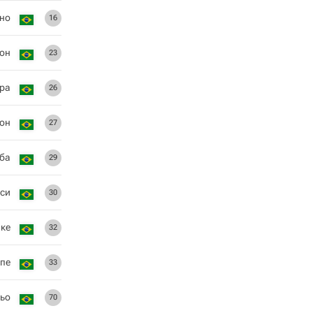
но
16
он
23
ра
26
он
27
ба
29
сси
30
ике
32
пе
33
ьо
70