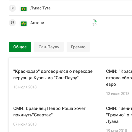
Лукас Тута
38
Антони
39
70‎’‎
Общее
Сан-Паулу
Гремио
"Краснодар" договорился о переходе
СМИ: "Красн
перуанца Куэвы из "Сан-Паулу"
игрока сбор
евро
15 июля 2018
13 июля 2018
СМИ: бразилец Педро Роша хочет
СМИ: "Зенит
покинуть"Спартак"
"Гремио" о
Луана
07 июня 2018
19 мая 2018