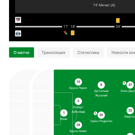
74‎’‎
Мичел
(А)
17‎’‎
18‎’‎
34‎’‎
О матче
Трансляция
Статистика
Новости ко
15
8
37
Бруно Перес
Да Сильва
Элио Джу
Жусилей
5
Роберт
22
Арболеда
1
25
Эверто
Жеан
Удзон Родригес
34
Бруно Алвес