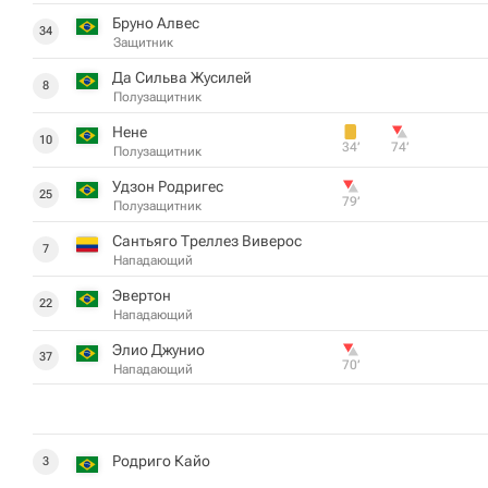
Бруно Алвес
34
Защитник
Да Сильва Жусилей
8
Полузащитник
Нене
10
34‎’‎
74‎’‎
Полузащитник
Удзон Родригес
25
79‎’‎
Полузащитник
Сантьяго Треллез Виверос
7
Нападающий
Эвертон
22
Нападающий
Элио Джунио
37
70‎’‎
Нападающий
Родриго Кайо
3