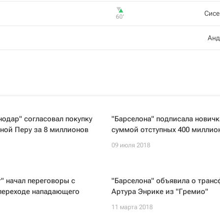
Сисе
60‎’‎
Анд
одар" согласовал покупку
"Барселона" подписала новичк
ной Перу за 8 миллионов
суммой отступных 400 миллио
09 июля 2018
" начал переговоры с
"Барселона" объявила о транс
 переходе нападающего
Артура Энрике из "Гремио"
11 марта 2018