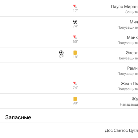
Пауло Миран
17‎’‎
Защит
Мич
74‎’‎
Полузащит
Майк
60‎’‎
Полузащит
Эверт
57‎’‎
18‎’‎
Полузащит
Рами
Полузащит
Жеан Пь
74‎’‎
Полузащит
Жа
90‎’‎
Нападающ
Запасные
Дос Сантос Дуг