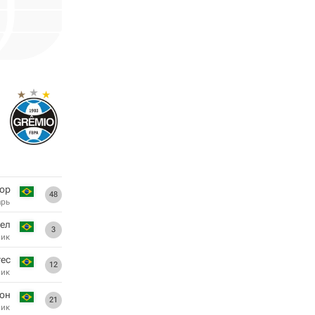
тор
48
арь
ел
3
ник
тес
12
ник
он
21
ник