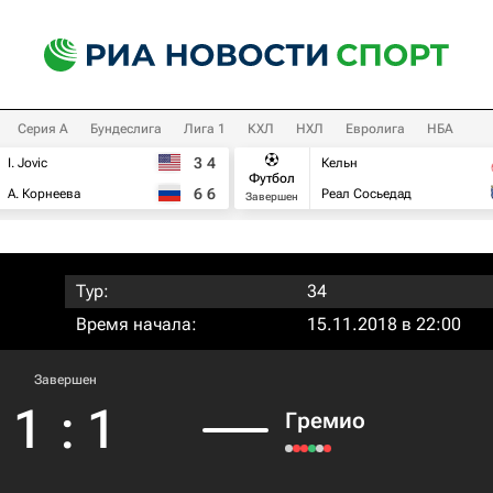
Серия А
Бундеслига
Лига 1
КХЛ
НХЛ
Евролига
НБА
3
4
I. Jovic
Кельн
Футбол
6
6
А. Корнеева
Реал Сосьедад
Завершен
Тур:
34
Время начала:
15.11.2018 в 22:00
Завершен
1
:
1
Гремио