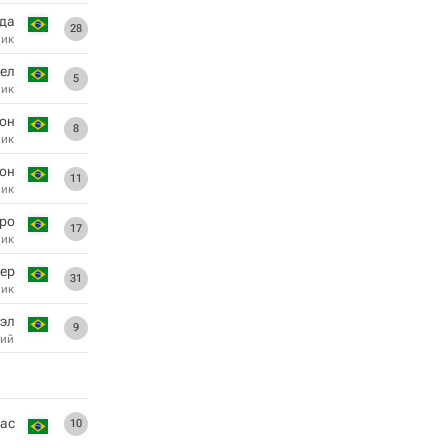
да
28
ник
ел
5
ник
он
8
ник
он
11
ник
ро
17
ник
ер
31
ник
эл
9
ий
лас
10