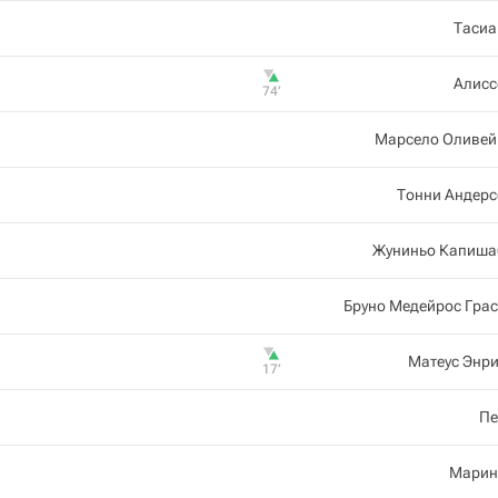
Тасиа
Алисс
74‎’‎
Марсело Оливей
Тонни Андерс
Жуниньо Капиша
Бруно Медейрос Гра
Матеус Энр
17‎’‎
Пе
Марин