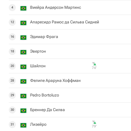
Виейра Андерсон Мартинс
4
Апаресидо Рамос да Сильва Сидней
12
Эдимар Фрага
16
Эвертон
18
Шайлон
20
74‎’‎
Фелипе Араруна Хоффман
28
Pedro Bortoluzo
29
Бреннер Да Силва
30
Лизейро
31
79‎’‎