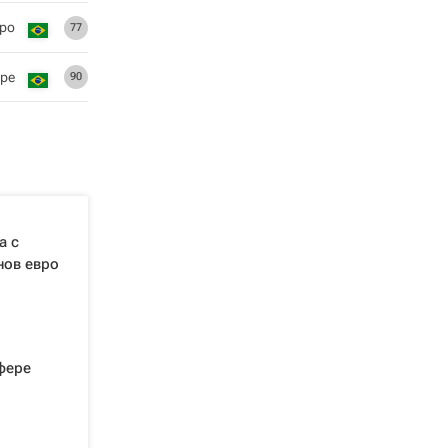
ро
77
ре
90
а с
нов евро
фере