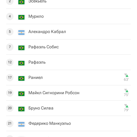
Эсекьель
2
Мурило
4
Алехандро Кабрал
5
Рафаэль Собис
7
Рафаэль
12
Раниел
17
63‎’‎
Майкл Сигнорини Робсон
19
75‎’‎
Бруно Силва
20
79‎’‎
Федерико Манкуэльо
21