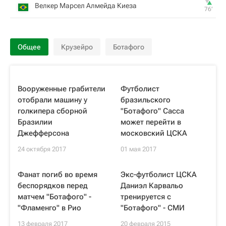
Велкер Марсел Алмейда Киеза
76‎’‎
Общее
Крузейро
Ботафого
Вооруженные грабители
Футболист
отобрали машину у
бразильского
голкипера сборной
"Ботафого" Сасса
Бразилии
может перейти в
Джефферсона
московский ЦСКА
24 октября 2017
01 мая 2017
Фанат погиб во время
Экс-футболист ЦСКА
беспорядков перед
Даниэл Карвальо
матчем "Ботафого" -
тренируется с
"Фламенго" в Рио
"Ботафого" - СМИ
13 февраля 2017
20 февраля 2015