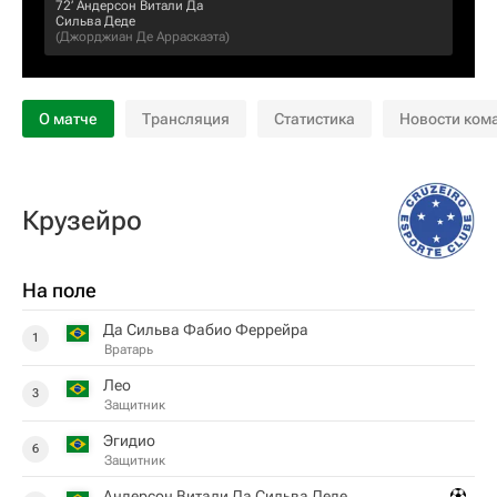
72‎’‎
Андерсон Витали Да
Сильва Деде
(
Джорджиан Де Арраскаэта
)
О матче
Трансляция
Статистика
Новости ком
Крузейро
На поле
Да Сильва Фабио Феррейра
1
Вратарь
Лео
3
Защитник
Эгидио
6
Защитник
Андерсон Витали Да Сильва Деде