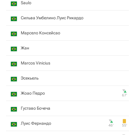
Saulo
Сильва Умбелино Луис Рикардо
Марсело Консейсао
Жан
Marcos Vinicius
Эсекьель
Жоао Педро
67‎’‎
Густаво Бочеча
Луис Фернандо
46‎’‎
55‎’‎