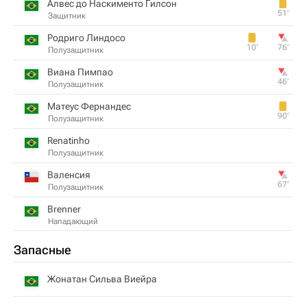
Алвес до Наскименто Гилсон
51‎’‎
Защитник
Родриго Линдосо
10‎’‎
76‎’‎
Полузащитник
Виана Пимпао
46‎’‎
Полузащитник
Матеус Фернандес
90‎’‎
Полузащитник
Renatinho
Полузащитник
Валенсия
67‎’‎
Полузащитник
Brenner
Нападающий
Запасные
Жонатан Сильва Виейра