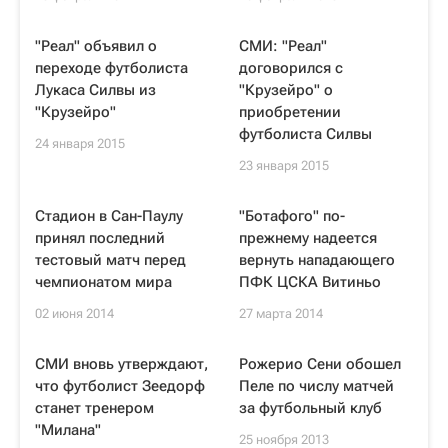
"Реал" объявил о
СМИ: "Реал"
переходе футболиста
договорился с
Лукаса Силвы из
"Крузейро" о
"Крузейро"
приобретении
футболиста Силвы
24 января 2015
23 января 2015
Стадион в Сан-Паулу
"Ботафого" по-
принял последний
прежнему надеется
тестовый матч перед
вернуть нападающего
чемпионатом мира
ПФК ЦСКА Витиньо
02 июня 2014
27 марта 2014
СМИ вновь утверждают,
Рожерио Сени обошел
что футболист Зеедорф
Пеле по числу матчей
станет тренером
за футбольный клуб
"Милана"
25 ноября 2013