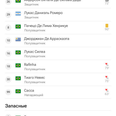
26
72‎’‎
Защитник
Лукас Даниэль Ромеро
29
Защитник
Пачецо Де Лима Хенрикуе
8
90‎’‎
Полузащитник
Джорджиан Де Арраскаэта
10
Полузащитник
Лукас Силва
16
Полузащитник
Rafinha
18
79‎’‎
Полузащитник
Тиаго Невес
30
75‎’‎
Полузащитник
Сасса
99
63‎’‎
Нападающий
Запасные