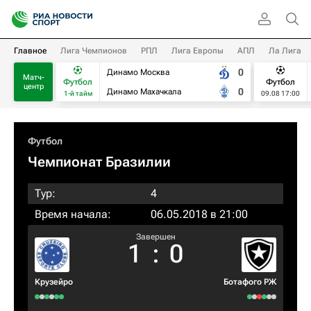
Главное
Лига Чемпионов
РПЛ
Лига Европы
АПЛ
Ла Лига
0
Динамо Москва
Матч-
Футбол
Футбол
центр
0
Динамо Махачкала
1-й тайм
09.08 17:00
Футбол
Чемпионат Бразилии
Тур:
4
Время начала:
06.05.2018 в 21:00
Завершен
1
:
0
Крузейро
Ботафого РЖ