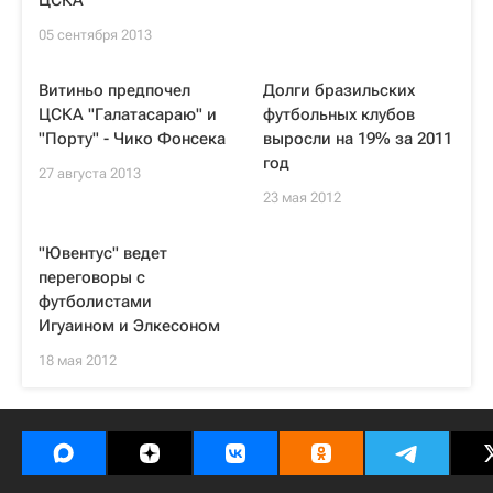
ЦСКА
05 сентября 2013
Витиньо предпочел
Долги бразильских
ЦСКА "Галатасараю" и
футбольных клубов
"Порту" - Чико Фонсека
выросли на 19% за 2011
год
27 августа 2013
23 мая 2012
"Ювентус" ведет
переговоры с
футболистами
Игуаином и Элкесоном
18 мая 2012