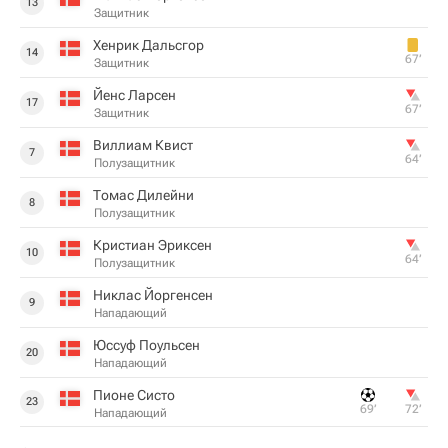
13
Защитник
Хенрик Дальсгор
14
67‎’‎
Защитник
Йенс Ларсен
17
67‎’‎
Защитник
Виллиам Квист
7
64‎’‎
Полузащитник
Томас Дилейни
8
Полузащитник
Кристиан Эриксен
10
64‎’‎
Полузащитник
Никлас Йоргенсен
9
Нападающий
Юссуф Поульсен
20
Нападающий
Пионе Систо
23
69‎’‎
72‎’‎
Нападающий