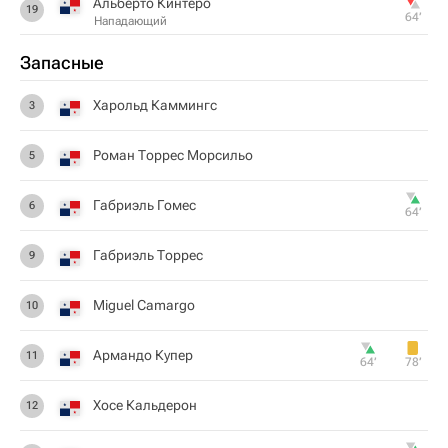
Альберто Кинтеро
19
64‎’‎
Нападающий
Запасные
Харольд Каммингс
3
Роман Торрес Морсильо
5
Габриэль Гомес
6
64‎’‎
Габриэль Торрес
9
Miguel Camargo
10
Армандо Купер
11
64‎’‎
78‎’‎
Хосе Кальдерон
12