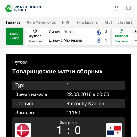
Главное
Лига Чемпионов
РПЛ
Лига Европы
АПЛ
Ла Лига
3
Динамо Москва
З
Матч-
Футбол
Футбол
центр
1
Динамо Махачкала
Р
Завершен
2-й тайм
Футбол
Товарищеские матчи сборных
Тур:
1
Время начала:
22.03.2018 в 20:00
Стадион:
Broendby Stadion
Зрители:
11150
Завершен
1
:
0