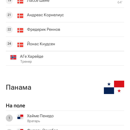
Лассе Шене
19
64‎’‎
Андреас Корнелиус
21
Фредерик Реннов
22
Йонас Кнудсен
24
АГе Харейде
Тренер
Панама
На поле
Хайме Пенедо
1
Вратарь