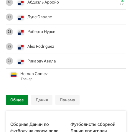
Абдиэль Арройо
16
77‎’‎
Луис Овалле
17
Роберто Нурсе
21
Alex Rodriguez
22
Рикарду Авила
24
Hernan Gomez
Тренер
Общее
Дания
Панама
Сборная Дании по
Футболисты сборной
футболу на своем поле
Дании проиграли