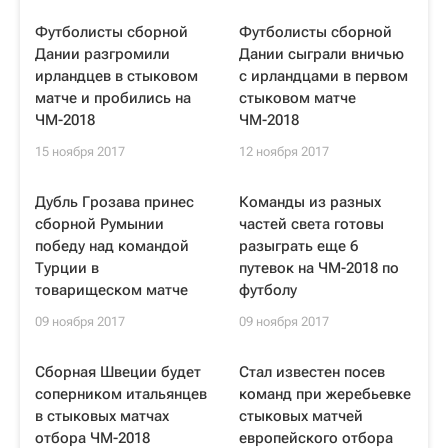
Футболисты сборной
Футболисты сборной
Дании разгромили
Дании сыграли вничью
ирландцев в стыковом
с ирландцами в первом
матче и пробились на
стыковом матче
ЧМ-2018
ЧМ-2018
15 ноября 2017
12 ноября 2017
Дубль Грозава принес
Команды из разных
сборной Румынии
частей света готовы
победу над командой
разыграть еще 6
Турции в
путевок на ЧМ-2018 по
товарищеском матче
футболу
09 ноября 2017
09 ноября 2017
Сборная Швеции будет
Стал известен посев
соперником итальянцев
команд при жеребьевке
в стыковых матчах
стыковых матчей
отбора ЧМ-2018
европейского отбора