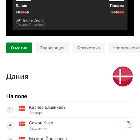
Дания
Панама
69‎’‎
Пионе Систо
(
Томас Дилейни
)
О матче
Трансляция
Статистика
Новости ком
Дания
На поле
Каспер Шмейхель
1
Вратарь
Симон Кьер
4
64‎’‎
Защитник
Матиас Йоргенсен