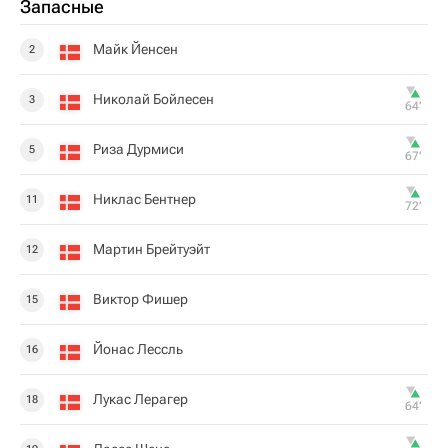
Запасные
Майк Йенсен
2
Николай Бойлесен
3
64‎’‎
Риза Дурмиси
5
67‎’‎
Никлас Бентнер
11
72‎’‎
Мартин Брейтуэйт
12
Виктор Фишер
15
Йонас Лессль
16
Лукас Лерагер
18
64‎’‎