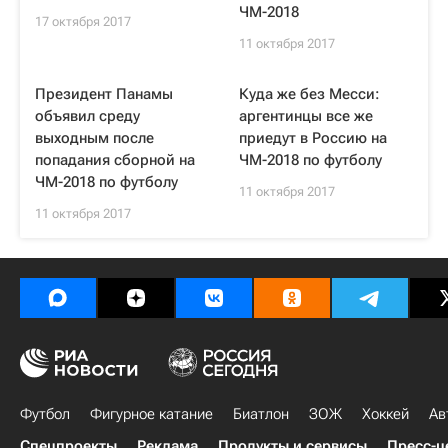
ЧМ-2018
17 октября 2017
11 октября 2017
Президент Панамы
Куда же без Месси:
объявил среду
аргентинцы все же
выходным после
приедут в Россию на
попадания сборной на
ЧМ-2018 по футболу
ЧМ-2018 по футболу
11 октября 2017
11 октября 2017
Футбол
Фигурное катание
Биатлон
ЗОЖ
Хоккей
Ав
Спецпроекты
Реклама
Продукты и сервисы
Пресс-ц