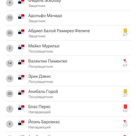
Фидель Эскобар
4
Защитник
Адольфо Мачадо
13
Защитник
Абдиел Балой Рамирез Фелипе
23
67‎’‎
Защитник
Майкл Мурильо
2
Полузащитник
Валентин Пиментел
14
64‎’‎
Полузащитник
Эрик Дэвис
15
Полузащитник
Анибаль Годой
20
37‎’‎
Полузащитник
Блас Перес
7
65‎’‎
Нападающий
Йоэль Барсенас
8
77‎’‎
Нападающий