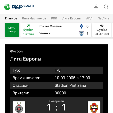
Главное
Лига Чемпионов
РПЛ
Лига Европы
АПЛ
Ла Лига
0
Крылья Советов
Матч-
Футбол
Футбол
центр
1
Балтика
1-й тайм
08.08 18:00
Футбол
Лига Европы
Тур:
1/8
Время начала:
10.03.2005 в 17:00
Стадион:
Stadion Partizana
Зрители:
30000
Завершен
1
:
1