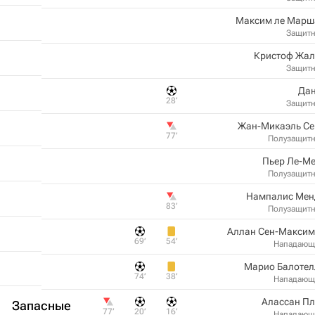
Максим ле Марш
Защит
Кристоф Жал
Защит
Дан
28‎’‎
Защит
Жан-Микаэль Се
77‎’‎
Полузащит
Пьер Ле-Ме
Полузащит
Нампалис Мен
83‎’‎
Полузащит
Аллан Сен-Максим
69‎’‎
54‎’‎
Нападающ
Марио Балотел
74‎’‎
38‎’‎
Нападающ
Алассан Пл
Запасные
77‎’‎
20‎’‎
16‎’‎
Нападающ