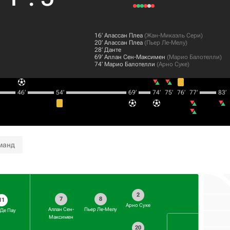
16‎’‎
Алассан Плеа
(
Жан-Микаэль Сери
)
20‎’‎
Алассан Плеа
(
Пьер Ле-Мелу
)
28‎’‎
Данте
69‎’‎
Аллан Сен-Максимен
(
Марио Балотелли
)
74‎’‎
Марио Балотелли
(
Арно Суке
)
46‎’‎
54‎’‎
69‎’‎
74‎’‎
75‎’‎
76‎’‎
77‎’‎
83‎’‎
манд
2
7
8
11
Арно Суке
Аллан Сен-
Пьер Ле-Мелу
 Де Пау
Максимен
20