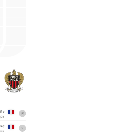
ль
30
арь
уке
2
ник