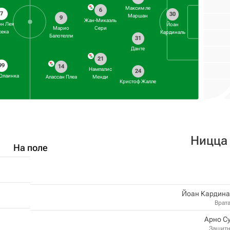
Максим ле
6
7
30
Маршан
9
Жан-Микаэль
он Лея
Йоан
Марио
Сери
сека
Кардиналь
Балотелли
31
Данте
21
99
14
Нампалис
24
 Олаинка
Алассан Плеа
Менди
Кристоф Жалле
Ницца
На поле
Йоан Кардина
Врат
Арно С
Защит