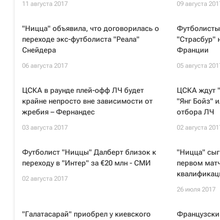
11 августа 2017
09 августа 201
"Ницца" объявила, что договорилась о
Футболисты
переходе экс-футболиста "Реала"
"Страсбур" 
Снейдера
Франции
06 августа 2017
05 августа 201
ЦСКА в раунде плей-офф ЛЧ будет
ЦСКА ждут "
крайне непросто вне зависимости от
"Янг Бойз" 
жребия – Фернандес
отбора ЛЧ
03 августа 2017
02 августа 201
Футболист "Ниццы" Далберт близок к
"Ницца" сыг
переходу в "Интер" за €20 млн - СМИ
первом матч
квалификац
02 августа 2017
26 июля 2017
"Галатасарай" приобрел у киевского
Французски