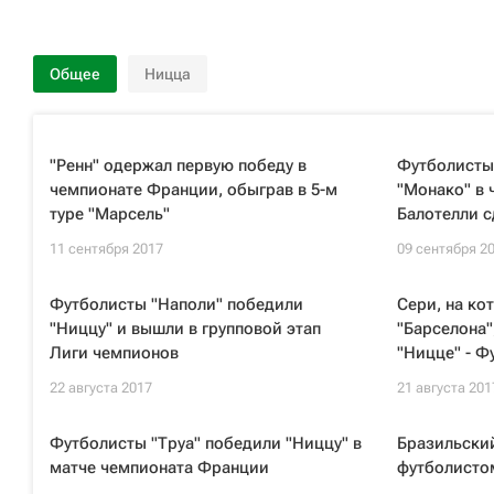
Общее
Ницца
"Ренн" одержал первую победу в
Футболисты
чемпионате Франции, обыграв в 5-м
"Монако" в 
туре "Марсель"
Балотелли с
11 сентября 2017
09 сентября 2
Футболисты "Наполи" победили
Сери, на ко
"Ниццу" и вышли в групповой этап
"Барселона",
Лиги чемпионов
"Ницце" - Ф
22 августа 2017
21 августа 201
Футболисты "Труа" победили "Ниццу" в
Бразильски
матче чемпионата Франции
футболисто