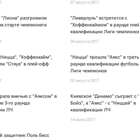
7
07 августа 2017
 "Лиона" разгромили
"Ливерпуль" встретится с
на старте чемпионата
"Хоффенхаймом" в раунде пле
квалификации Лиги чемпионо
7
04 августа 2017
Ницца", "Хоффенхайм",
"Ницца" прошла "Аякс" в трет
или "Стяуа" в плей-офф
раунде квалификации футбол
Лиги чемпионов
7
02 августа 2017
рала вничью с "Аяксом" в
Киевское "Динамо" сыграет с 
е 3-го раунда
Бойз", а "Аякс" - с "Ниццей" в
ии ЛЧ
квалификации ЛЧ
14 июля 2017
й защитник Поль Бесс