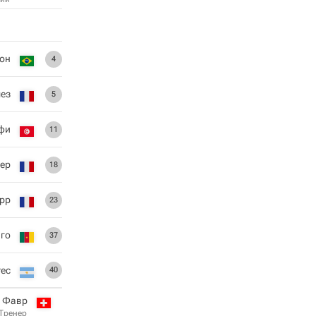
он
4
ез
5
фи
11
тер
18
рр
23
аго
37
тес
40
 Фавр
Тренер