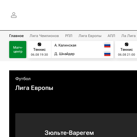
Главное
Лига Чемпионов
РПЛ
Лига Европы
АПЛ
Ла Лига
А. Калинская
Матч-
Теннис
Теннис
центр
Д. Шнайдер
06.08 19:30
06.08 21:00
Футбол
Лига Европы
Зюльте-Варегем