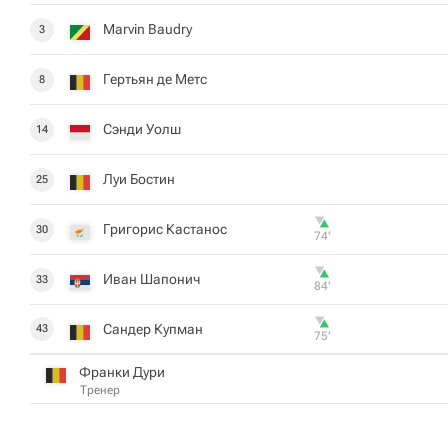
Marvin Baudry
3
Гертьян де Метс
8
Сэнди Уолш
14
Луи Бостин
25
Григорис Кастанос
30
74‎’‎
Иван Шапонич
33
84‎’‎
Сандер Купман
43
75‎’‎
Франки Дури
Тренер