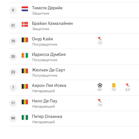
Тимоти Дерийк
6
Защитник
Брайан Хамалайнен
31
Защитник
Онур Кайя
10
75‎’‎
Полузащитник
Идрисса Думбия
20
Полузащитник
Жюльен Де Сарт
23
Полузащитник
Аарон Лея Исека
7
46‎’‎
76‎’‎
84‎’‎
Нападающий
Нилл Де Пау
11
74‎’‎
Нападающий
Петер Олаинка
99
Нападающий