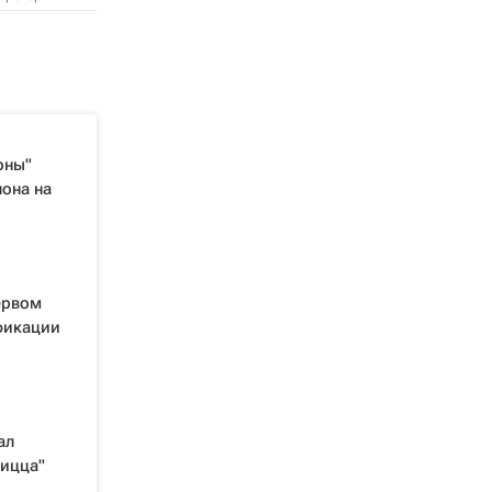
оны"
она на
ервом
фикации
ал
Ницца"