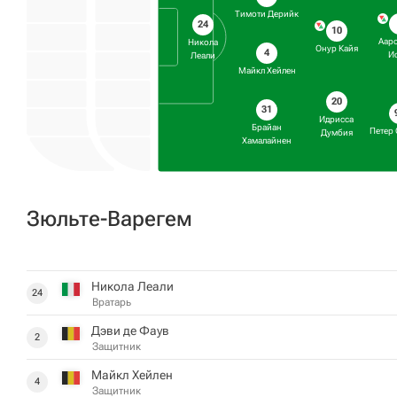
Тимоти Дерийк
24
10
Аар
Никола
Онур Кайя
4
И
Леали
Майкл Хейлен
20
31
Идрисса
Брайан
Петер
Думбия
Хамалайнен
Зюльте-Варегем
Никола Леали
24
Вратарь
Дэви де Фаув
2
Защитник
Майкл Хейлен
4
Защитник