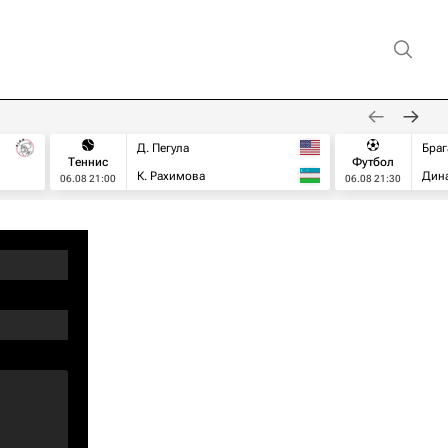
Д. Пегула
Браг
Теннис
Футбол
К. Рахимова
Дин
06.08 21:00
06.08 21:30