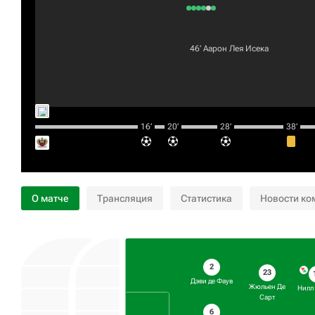
46‎’‎
Аарон Лея Исека
16‎’‎
20‎’‎
28‎’‎
38‎’‎
О матче
Трансляция
Статистика
Новости ко
2
23
Дэви де Фаув
Жюльен Де
Нилл
Сарт
6