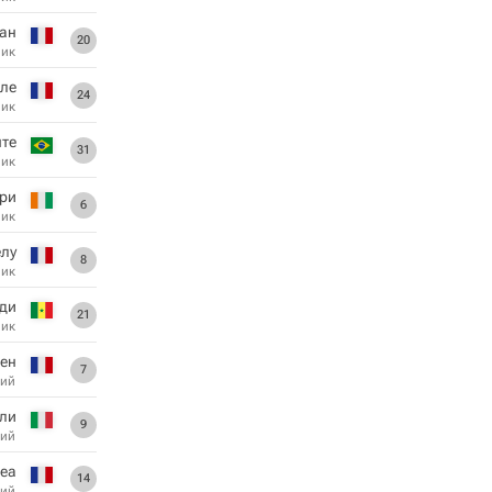
ан
20
ник
ле
24
ник
те
31
ник
ри
6
ник
лу
8
ник
ди
21
ник
ен
7
ий
ли
9
ий
еа
14
ий