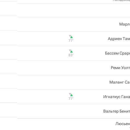
Марл
Адриен Там
77‎’‎
Бассем Срар
83‎’‎
Реми Уол
Маланг Са
Игнатиус Ган
77‎’‎
Вальтер Бени
Люсьен