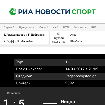
Серия А
Бундеслига
Лига 1
КХЛ
НХЛ
Евролига
НБА
Е. Александрова
Г. Дабровски
Аякс
Футбол
К. Гауфф
К. Макнейли
Шелбурн
06.08 21:00
Тур:
1
Время начала:
14.09.2017 в 21:05
Стадион:
Regenboogstadion
Зрители:
9092
Завершен
1
:
5
Ницца