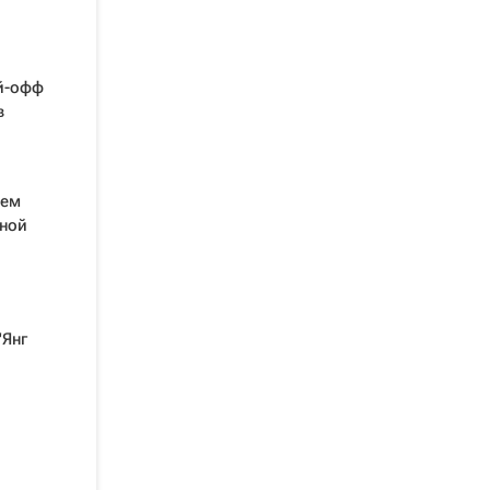
й-офф
в
ьем
ьной
"Янг