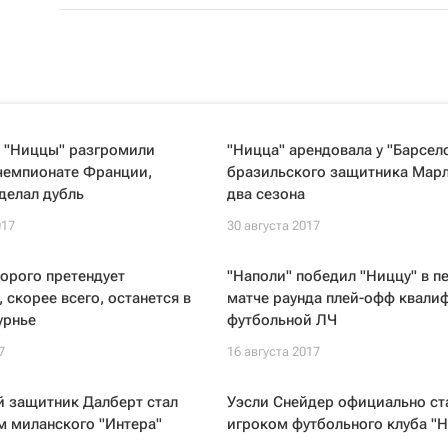
 "Ниццы" разгромили
"Ницца" арендовала у "Барсел
чемпионате Франции,
бразильского защитника Марл
делал дубль
два сезона
017
30 августа 2017
торого претендует
"Наполи" победил "Ниццу" в п
 скорее всего, останется в
матче раунда плей-офф квали
урнье
футбольной ЛЧ
7
16 августа 2017
й защитник Далберт стал
Уэсли Снейдер официально ст
м миланского "Интера"
игроком футбольного клуба "