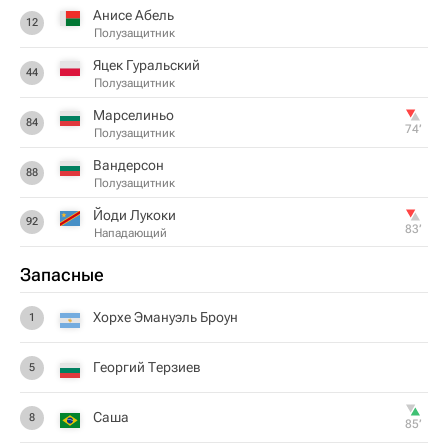
Анисе Абель
12
Полузащитник
Яцек Гуральский
44
Полузащитник
Марселиньо
84
74‎’‎
Полузащитник
Вандерсон
88
Полузащитник
Йоди Лукоки
92
83‎’‎
Нападающий
Запасные
Хорхе Эмануэль Броун
1
Георгий Терзиев
5
Саша
8
85‎’‎