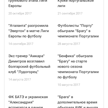
группового этапа Лиги
Кубке португальской
Европы
лиги
20 октября 2017
21 сентября 2017
"Аталанта" разгромила
Футболисты "Порту"
"Эвертон" в матче Лиги
обыграли "Брагу" в
Европы по футболу
чемпионате Португалии
14 сентября 2017
28 августа 2017
Экс-тренер "Амкара"
"Бенфика" обыграла
Димитров возглавил
"Брагу" на старте
болгарский футбольный
нового сезона
клуб "Лудогорец"
чемпионата Португалии
по футболу
14 августа 2017
10 августа 2017
ФК БАТЭ и украинская
"Брага" в
"Александрия"
дополнительное время
встретятся в раунде
обыграла АИК и вышла