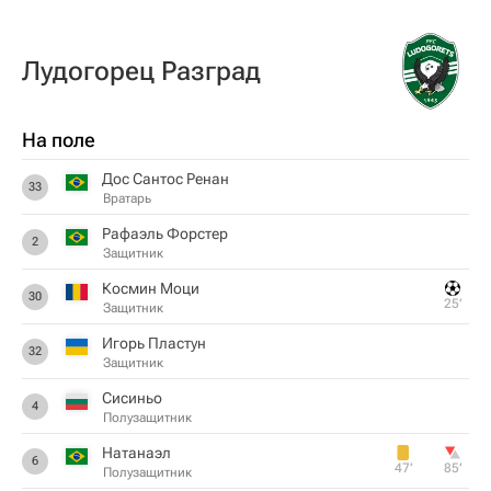
Лудогорец Разград
На поле
Дос Сантос Ренан
33
Вратарь
Рафаэль Форстер
2
Защитник
Космин Моци
30
25‎’‎
Защитник
Игорь Пластун
32
Защитник
Сисиньо
4
Полузащитник
Натанаэл
6
47‎’‎
85‎’‎
Полузащитник