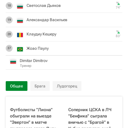
Светослав Дьяков
18
74‎’‎
Александар Васильев
19
Клаудиу Кешеру
28
83‎’‎
Жоао Паулу
37
Dimitar Dimitrov
Тренер
Общее
Брага
Лудогорец
Футболисты "Лиона"
Соперник ЦСКА в ЛЧ
обыграли на выезде
"Бенфика" сыграла
"Эвертон" в матче
вничью с "Брагой" в