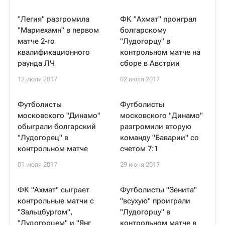
"Легия" разгромила
ФК "Ахмат" проиграл
"Мариехамн" в первом
болгарскому
матче 2-го
"Лудогорцу" в
квалификационного
контрольном матче на
раунда ЛЧ
сборе в Австрии
12 июля 2017
02 июля 2017
Футболисты
Футболисты
московского "Динамо"
московского "Динамо"
обыграли болгарский
разгромили вторую
"Лудогорец" в
команду "Баварии" со
контрольном матче
счетом 7:1
01 июля 2017
29 июня 2017
ФК "Ахмат" сыграет
Футболисты "Зенита"
контрольные матчи с
"всухую" проиграли
"Зальцбургом",
"Лудогорцу" в
"Лудогорцем" и "Янг
контрольном матче в