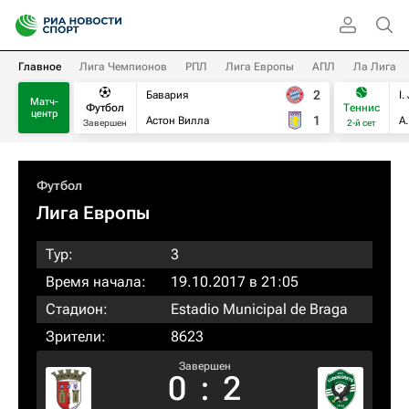
Главное
Лига Чемпионов
РПЛ
Лига Европы
АПЛ
Ла Лига
2
Бавария
I.
Матч-
Футбол
Теннис
центр
1
Астон Вилла
А
Завершен
2-й сет
Футбол
Лига Европы
Тур:
3
Время начала:
19.10.2017 в 21:05
Стадион:
Estadio Municipal de Braga
Зрители:
8623
Завершен
0
:
2