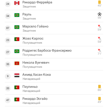
Рикардо Феррейра
24
45‎’‎
Защитник
Рауль
34
56‎’‎
Защитник
Марсело Гойано
87
59‎’‎
Защитник
Жоао Карлос
23
58‎’‎
Полузащитник
Родригес Барбоса Франсержио
27
71‎’‎
Полузащитник
Никола Вукчевич
35
Полузащитник
Ахмед Хасан Кока
9
Нападающий
Паулиньо
20
86‎’‎
Нападающий
Рикардо Эсгайо
47
49‎’‎
Нападающий