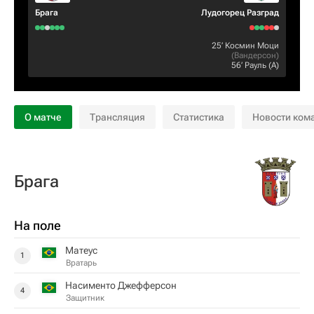
Брага
Лудогорец Разград
25‎’‎
Космин Моци
(
Вандерсон
)
56‎’‎
Рауль
(А)
О матче
Трансляция
Статистика
Новости ком
Брага
На поле
Матеус
1
Вратарь
Насименто Джефферсон
4
Защитник