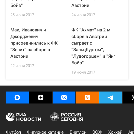
Бойз"
Австрии
25 июня 2017
24 июня 2017
Мак, Иванович и
ФК "Ахмат" на 2-м
Джорджевич
сборе в Австрии
присоединились к ФК
сыграет с
"Зенит" на сборе в
"Зальцбургом",
Австрии
"Лудогорцем" и "Янг
Бойз"
22 июня 2017
19 июня 2017
Футбол
Фигурное катание
Биатлон
ЗОЖ
Хоккей
Ав