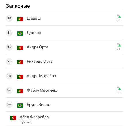
Запасные
Шадаш
10
59‎’‎
Данило
11
Андре Орта
15
71‎’‎
Рикардо Орта
21
Андре Морейра
25
Фабиу Мартинш
26
58‎’‎
Бруно Виана
36
Абел Феррейра
Тренер