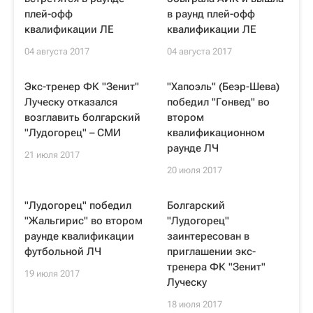
плей-офф
в раунд плей-офф
квалификации ЛE
квалификации ЛЕ
04 августа 2017
04 августа 2017
Экс-тренер ФК "Зенит"
"Хапоэль" (Беэр-Шева)
Луческу отказался
победил "Гонвед" во
возглавить болгарский
втором
"Лудогорец" – СМИ
квалификационном
раунде ЛЧ
21 июля 2017
20 июля 2017
"Лудогорец" победил
Болгарский
"Жальгирис" во втором
"Лудогорец"
раунде квалификации
заинтересован в
футбольной ЛЧ
приглашении экс-
тренера ФК "Зенит"
19 июля 2017
Луческу
18 июля 2017