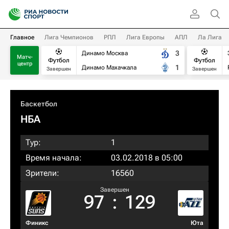
Главное
Лига Чемпионов
РПЛ
Лига Европы
АПЛ
Ла Лига
3
Динамо Москва
Матч-
Футбол
Футбол
центр
1
Динамо Махачкала
Завершен
Завершен
Баскетбол
НБА
Тур:
1
Время начала:
03.02.2018 в 05:00
Зрители:
16560
Завершен
97
:
129
Финикс
Юта