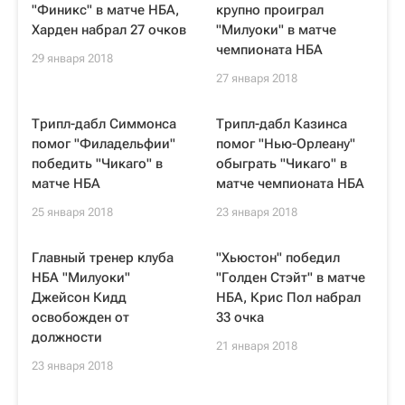
"Финикс" в матче НБА,
крупно проиграл
Харден набрал 27 очков
"Милуоки" в матче
чемпионата НБА
29 января 2018
27 января 2018
Трипл-дабл Симмонса
Трипл-дабл Казинса
помог "Филадельфии"
помог "Нью-Орлеану"
победить "Чикаго" в
обыграть "Чикаго" в
матче НБА
матче чемпионата НБА
25 января 2018
23 января 2018
Главный тренер клуба
"Хьюстон" победил
НБА "Милуоки"
"Голден Стэйт" в матче
Джейсон Кидд
НБА, Крис Пол набрал
освобожден от
33 очка
должности
21 января 2018
23 января 2018