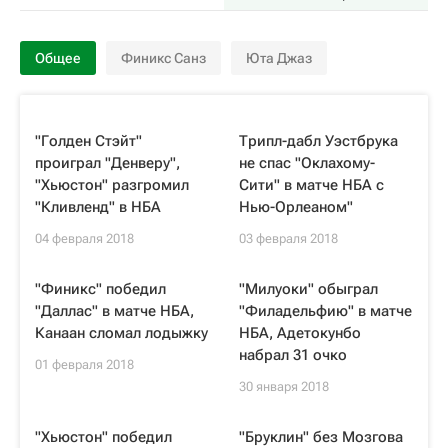
Общее
Финикс Санз
Юта Джаз
"Голден Стэйт"
Трипл-дабл Уэстбрука
проиграл "Денверу",
не спас "Оклахому-
"Хьюстон" разгромил
Сити" в матче НБА с
"Кливленд" в НБА
Нью-Орлеаном"
04 февраля 2018
03 февраля 2018
"Финикс" победил
"Милуоки" обыграл
"Даллас" в матче НБА,
"Филадельфию" в матче
Канаан сломал лодыжку
НБА, Адетокунбо
набрал 31 очко
01 февраля 2018
30 января 2018
"Хьюстон" победил
"Бруклин" без Мозгова