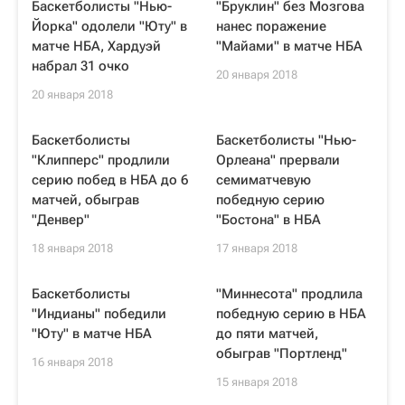
Баскетболисты "Нью-
"Бруклин" без Мозгова
Йорка" одолели "Юту" в
нанес поражение
матче НБА, Хардуэй
"Майами" в матче НБА
набрал 31 очко
20 января 2018
20 января 2018
Баскетболисты
Баскетболисты "Нью-
"Клипперс" продлили
Орлеана" прервали
серию побед в НБА до 6
семиматчевую
матчей, обыграв
победную серию
"Денвер"
"Бостона" в НБА
18 января 2018
17 января 2018
Баскетболисты
"Миннесота" продлила
"Индианы" победили
победную серию в НБА
"Юту" в матче НБА
до пяти матчей,
обыграв "Портленд"
16 января 2018
15 января 2018