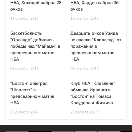
НБА, Холидэй набрал 28
НБА, Харден набрал 36
очков
очков
11 октября 2017
10 октября 2017
Баскетболисты
Двадцать очков Уэйда
"Орландо" добились
не спасли "Кливленд" от
победы над "Майами" в
поражения в
предсезонном матче
предсезонном матче
НБА
НБА
08 октября 2017
07 октября 2017
"Бостон" обыграл
Клуб НБА "Кливленд"
"Шарлотт" в
обменял Ирвинга в
предсезонном матче
"Бостон" на Томаса,
НБА
Краудера и Жижича
03 октября 2017
23 августа 2017