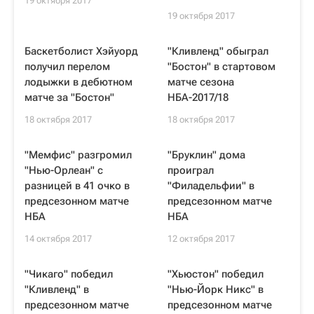
19 октября 2017
19 октября 2017
Баскетболист Хэйуорд
"Кливленд" обыграл
получил перелом
"Бостон" в стартовом
лодыжки в дебютном
матче сезона
матче за "Бостон"
НБА-2017/18
18 октября 2017
18 октября 2017
"Мемфис" разгромил
"Бруклин" дома
"Нью-Орлеан" с
проиграл
разницей в 41 очко в
"Филадельфии" в
предсезонном матче
предсезонном матче
НБА
НБА
14 октября 2017
12 октября 2017
"Чикаго" победил
"Хьюстон" победил
"Кливленд" в
"Нью-Йорк Никс" в
предсезонном матче
предсезонном матче