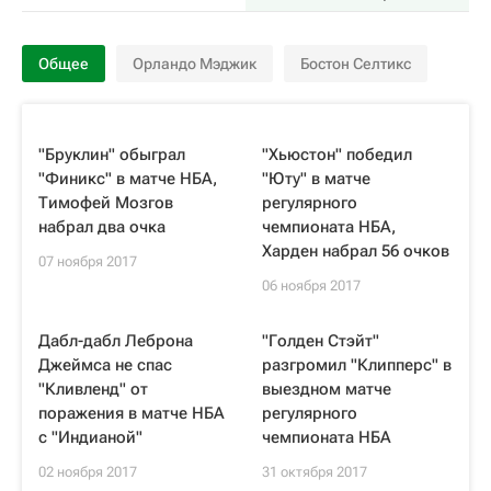
Общее
Орландо Мэджик
Бостон Селтикс
"Бруклин" обыграл
"Хьюстон" победил
"Финикс" в матче НБА,
"Юту" в матче
Тимофей Мозгов
регулярного
набрал два очка
чемпионата НБА,
Харден набрал 56 очков
07 ноября 2017
06 ноября 2017
Дабл-дабл Леброна
"Голден Стэйт"
Джеймса не спас
разгромил "Клипперс" в
"Кливленд" от
выездном матче
поражения в матче НБА
регулярного
с "Индианой"
чемпионата НБА
02 ноября 2017
31 октября 2017