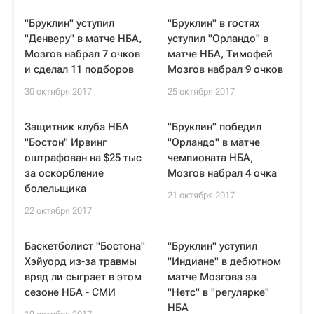
"Бруклин" уступил
"Бруклин" в гостях
"Денверу" в матче НБА,
уступил "Орландо" в
Мозгов набрал 7 очков
матче НБА, Тимофей
и сделал 11 подборов
Мозгов набрал 9 очков
30 октября 2017
25 октября 2017
Защитник клуба НБА
"Бруклин" победил
"Бостон" Ирвинг
"Орландо" в матче
оштрафован на $25 тыс
чемпионата НБА,
за оскорбление
Мозгов набрал 4 очка
болельщика
21 октября 2017
22 октября 2017
Баскетболист "Бостона"
"Бруклин" уступил
Хэйуорд из-за травмы
"Индиане" в дебютном
вряд ли сыграет в этом
матче Мозгова за
сезоне НБА - СМИ
"Нетс" в "регулярке"
НБА