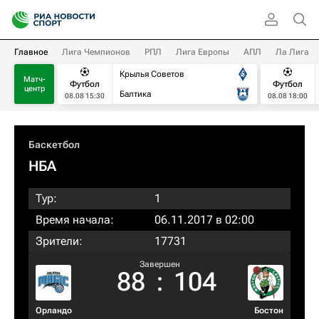
Главное
Лига Чемпионов
РПЛ
Лига Европы
АПЛ
Ла Лига
Крылья Советов
Матч-
Футбол
Футбол
центр
Балтика
08.08 15:30
08.08 18:00
Баскетбол
НБА
Тур:
1
Время начала:
06.11.2017 в 02:00
Зрители:
17731
Завершен
88
:
104
Орландо
Бостон