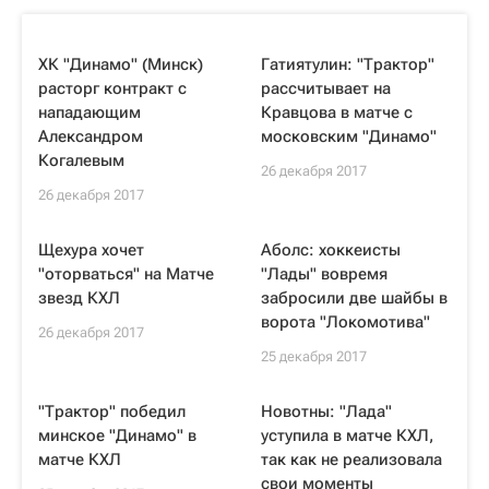
ХК "Динамо" (Минск)
Гатиятулин: "Трактор"
расторг контракт с
рассчитывает на
нападающим
Кравцова в матче с
Александром
московским "Динамо"
Когалевым
26 декабря 2017
26 декабря 2017
Щехура хочет
Аболс: хоккеисты
"оторваться" на Матче
"Лады" вовремя
звезд КХЛ
забросили две шайбы в
ворота "Локомотива"
26 декабря 2017
25 декабря 2017
"Трактор" победил
Новотны: "Лада"
минское "Динамо" в
уступила в матче КХЛ,
матче КХЛ
так как не реализовала
свои моменты