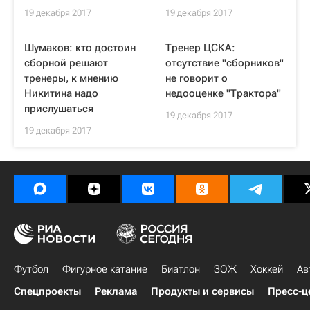
19 декабря 2017
19 декабря 2017
Шумаков: кто достоин
Тренер ЦСКА:
сборной решают
отсутствие "сборников"
тренеры, к мнению
не говорит о
Никитина надо
недооценке "Трактора"
прислушаться
19 декабря 2017
19 декабря 2017
Футбол
Фигурное катание
Биатлон
ЗОЖ
Хоккей
Ав
Спецпроекты
Реклама
Продукты и сервисы
Пресс-ц