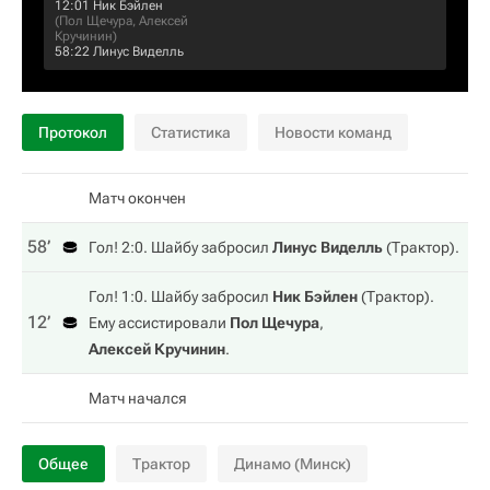
12:01
Ник Бэйлен
(
Пол Щечура
,
Алексей
Кручинин
)
58:22
Линус Виделль
Протокол
Статистика
Новости команд
Матч окончен
58‎’‎
Гол! 2:0. Шайбу забросил
Линус Виделль
(
Трактор
).
Гол! 1:0. Шайбу забросил
Ник Бэйлен
(
Трактор
).
12‎’‎
Ему ассистировали
Пол Щечура
,
Алексей Кручинин
.
Матч начался
Общее
Трактор
Динамо (Минск)