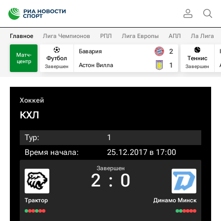
Главное
Лига Чемпионов
РПЛ
Лига Европы
АПЛ
Ла Лига
2
Бавария
Матч-
Футбол
Теннис
центр
1
Астон Вилла
Завершен
Завершен
Хоккей
КХЛ
Тур:
1
Время начала:
25.12.2017 в 17:00
Завершен
2
:
0
Трактор
Динамо Минск