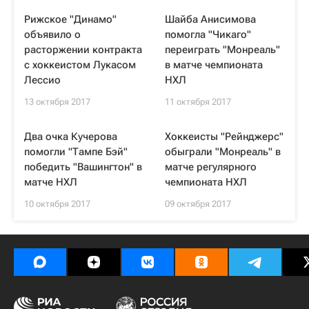
Рижское "Динамо"
Шайба Анисимова
объявило о
помогла "Чикаго"
расторжении контракта
переиграть "Монреаль"
с хоккеистом Лукасом
в матче чемпионата
Лессио
НХЛ
13 октября 2017
11 октября 2017
Два очка Кучерова
Хоккеисты "Рейнджерс"
помогли "Тампе Бэй"
обыграли "Монреаль" в
победить "Вашингтон" в
матче регулярного
матче НХЛ
чемпионата НХЛ
10 октября 2017
09 октября 2017