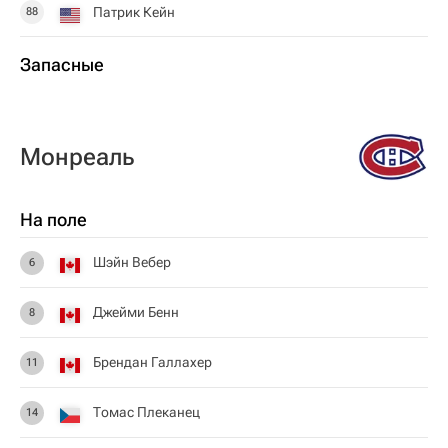
Патрик Кейн
88
Запасные
Монреаль
На поле
Шэйн Вебер
6
Джейми Бенн
8
Брендан Галлахер
11
Томас Плеканец
14