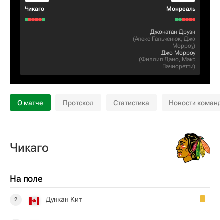
Чикаго
Монреаль
Джонатан Друэн
(
Алекс Гальченюк
,
Джо
Морроу
)
Джо Морроу
(
Филлип Дано
,
Макс
Пачиоретти
)
О матче
Протокол
Статистика
Новости коман
Чикаго
На поле
Дункан Кит
2