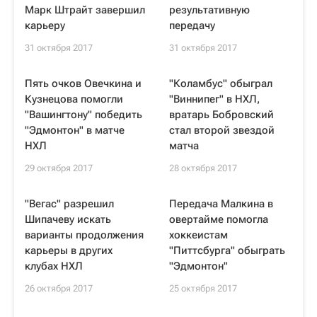
Марк Штрайт завершил
результативную
карьеру
передачу
31 октября 2017
31 октября 2017
Пять очков Овечкина и
"Коламбус" обыграл
Кузнецова помогли
"Виннипег" в НХЛ,
"Вашингтону" победить
вратарь Бобровский
"Эдмонтон" в матче
стал второй звездой
НХЛ
матча
29 октября 2017
28 октября 2017
"Вегас" разрешил
Передача Малкина в
Шипачеву искать
овертайме помогла
варианты продолжения
хоккеистам
карьеры в других
"Питтсбурга" обыграть
клубах НХЛ
"Эдмонтон"
26 октября 2017
25 октября 2017