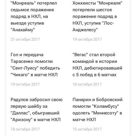
"Монреаль" потерпел
Хоккеисты "Монреаля"
седьмое поражение
потерпели шестое
подряд в НХЛ, на
поражение подряд в
выезде уступив
НХЛ, уступив "Лос-
"Анахайму"
Анджелесу"
21 октября 2017
19 октября 2017
Гол и передача
"Вегас" стал второй
Тарасенко помогли
командой в истории
"Сент-Луису" победить
НХЛ, дебютировавшей
"Чикаго" в матче НХЛ
с 5 побед в 6 матчах
19 октября 2017
18 октября 2017
Радулов забросил свою
Панарин и Бобровский
первую шайбу за
помогли "Коламбусу"
"Даллас", обыгравший
одолеть "Миннесоту" в
"Аризону" в матче НХЛ
матче НХЛ
18 октября 2017
15 октября 2017