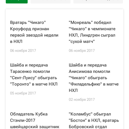
Вратарь "Чикаго"
"Монреаль" победил
Кроуфорд признан
"Чикаго" в чемпионате
первой звездой недели
НХЛ, Линдгрен сыграл
в НХЛ
"сухой матч"
06 ноября 2017
06 ноября 2017
Шайба и передача
Шайба и передача
Тарасенко помогли
Анисимова помогли
"Сент-Луису" обыграть
"Чикаго" обыграть
"Торонто" в матче НХЛ
"Филадельфию" в матче
НХЛ
05 ноября 2017
02 ноября 2017
Обладатель Кубка
"Коламбус" обыграл
Стэнли-2017
"Бостон" в НХЛ, вратарь
швейцарский защитник
Бобровский отдал