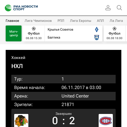
Главное
Лига Чемпионов
РПЛ
Лига Европы
АПЛ
Ла Лига
Крылья Советов
Матч-
Футбол
Футбол
центр
Балтика
08.08 15:30
08.08 18:00
Хоккей
НХЛ
Тур:
1
Время начала:
06.11.2017 в 03:00
Арена:
United Center
Зрители:
21871
Завершен
0
:
2