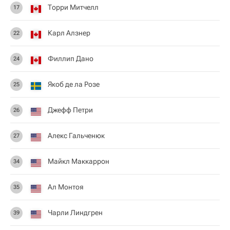
Торри Митчелл
17
Карл Алзнер
22
Филлип Дано
24
Якоб де ла Розе
25
Джефф Петри
26
Алекс Гальченюк
27
Майкл Маккаррон
34
Ал Монтоя
35
Чарли Линдгрен
39