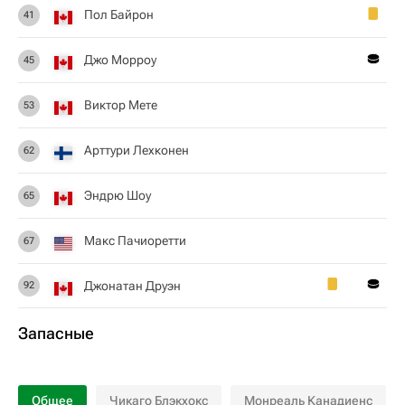
Пол Байрон
41
Джо Морроу
45
Виктор Мете
53
Арттури Лехконен
62
Эндрю Шоу
65
Макс Пачиоретти
67
Джонатан Друэн
92
Запасные
Общее
Чикаго Блэкхокс
Монреаль Канадиенс