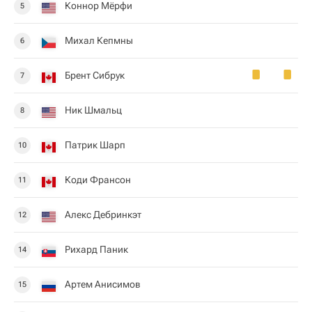
Коннор Мёрфи
5
Михал Кепмны
6
Брент Сибрук
7
Ник Шмальц
8
Патрик Шарп
10
Коди Франсон
11
Алекс Дебринкэт
12
Рихард Паник
14
Артем Анисимов
15