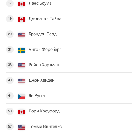
Лэнс Боума
17
Джонатан Тэйвз
19
Брэндон Саад
20
Антон Форсберг
31
Райан Хартман
38
Джон Хейден
40
Ян Рутта
44
Кори Кроуфорд
50
Томми Вингельс
57