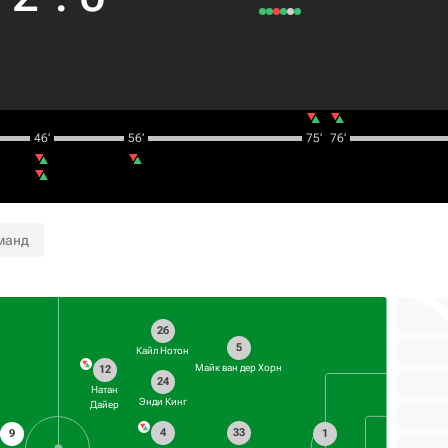
46‎’‎
56‎’‎
75‎’‎
76‎’‎
манд
26
5
Кайл Нотон
Майк ван дер Хорн
12
24
Натан
Энди Кинг
Дайер
4
33
9
1