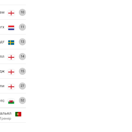
ам
10
гх
11
дт
13
лл
14
едж
15
тли
27
ртс
52
альял
Тренер