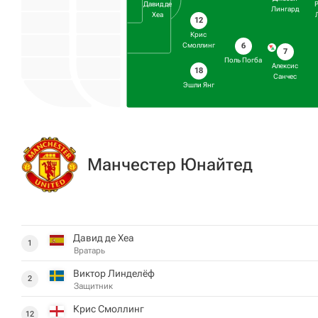
Давид де
Лингард
Хеа
12
Крис
6
Смоллинг
7
Поль Погба
Алексис
18
Санчес
Эшли Янг
Манчестер Юнайтед
Давид де Хеа
1
Вратарь
Виктор Линделёф
2
Защитник
Крис Смоллинг
12