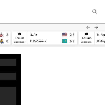
2
2
5
Э. Ли
М. Ан
Теннис
Теннис
0
6
7
Е. Рыбакина
Л. Фе
Завершен
Завершен