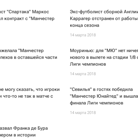
ст "Спартака" Маркос
Экс-футболист сборной Англи
л контракт с "Манчестер
Каррагер отстранен от работы
конца сезона
14 марта 2018
ожелала "Манчестер
Моуринью: для "МЮ" нет ниче
пехов в оставшейся части
нового в вылете на стадии 1/8
Лиги чемпионов
14 марта 2018
е могу сказать, что игроки
"Севилья" в гостях победила
 что-то не так в матче с
"Манчестер Юнайтед" и вышла 
финала Лиги чемпионов
14 марта 2018
азвал Франка де Бура
нером в истории