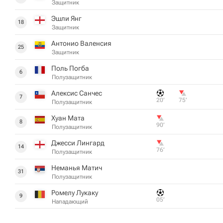
Защитник
Эшли Янг
18
Защитник
Антонио Валенсия
25
Защитник
Поль Погба
6
Полузащитник
Алексис Санчес
7
20‎’‎
75‎’‎
Полузащитник
Хуан Мата
8
90‎’‎
Полузащитник
Джесси Лингард
14
76‎’‎
Полузащитник
Неманья Матич
31
Полузащитник
Ромелу Лукаку
9
05‎’‎
Нападающий