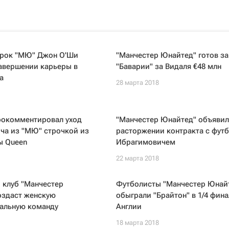
грок "МЮ" Джон О'Ши
"Манчестер Юнайтед" готов за
авершении карьеры в
"Баварии" за Видаля €48 млн
а
28 марта 2018
рокомментировал уход
"Манчестер Юнайтед" объявил
ча из "МЮ" строчкой из
расторжении контракта с фут
ы Queen
Ибрагимовичем
22 марта 2018
 клуб "Манчестер
Футболисты "Манчестер Юнай
оздаст женскую
обыграли "Брайтон" в 1/4 фина
альную команду
Англии
18 марта 2018