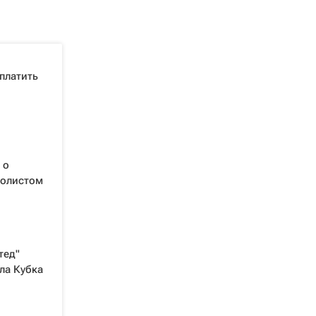
платить
 о
болистом
тед"
ла Кубка