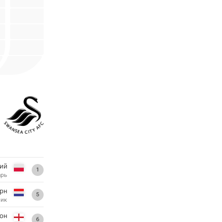
ий
1
арь
орн
5
ник
он
6