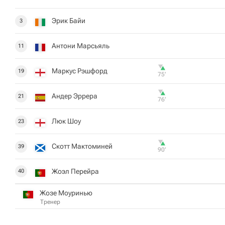
Эрик Байи
3
Антони Марсьяль
11
Маркус Рэшфорд
19
75‎’‎
Андер Эррера
21
76‎’‎
Люк Шоу
23
Скотт Мактоминей
39
90‎’‎
Жоэл Перейра
40
Жозе Моуринью
Тренер