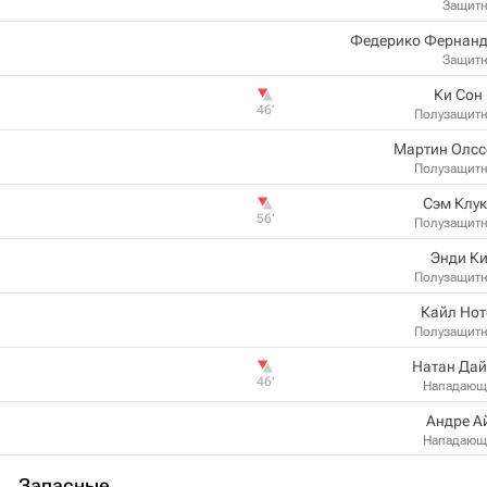
Защит
Федерико Фернанд
Защит
Ки Сон
46‎’‎
Полузащит
Мартин Олсс
Полузащит
Сэм Клу
56‎’‎
Полузащит
Энди К
Полузащит
Кайл Нот
Полузащит
Натан Дай
46‎’‎
Нападающ
Андре А
Нападающ
Запасные