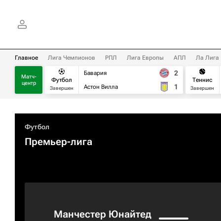
Главное
Лига Чемпионов
РПЛ
Лига Европы
АПЛ
Ла Лига
2
Бавария
Матч-
Футбол
Теннис
центр
1
Астон Вилла
Завершен
Завершен
Футбол
Премьер-лига
Манчестер Юнайтед