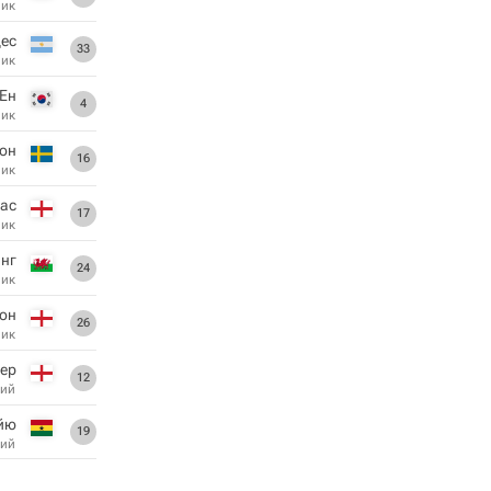
ник
ес
33
ник
 Ен
4
ник
он
16
ник
кас
17
ник
инг
24
ник
он
26
ник
ер
12
ий
йю
19
ий