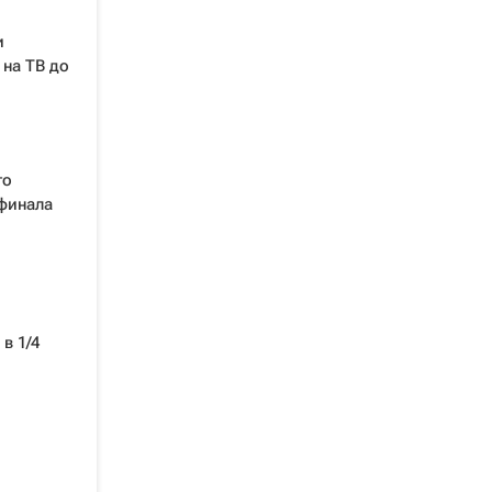
и
 на ТВ до
го
 финала
в 1/4