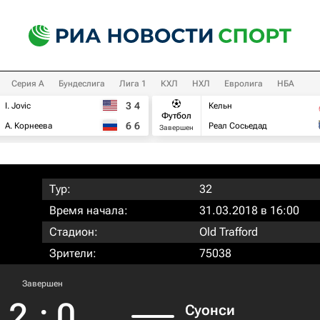
Серия А
Бундеслига
Лига 1
КХЛ
НХЛ
Евролига
НБА
3
4
I. Jovic
Кельн
Футбол
6
6
А. Корнеева
Реал Сосьедад
Завершен
Тур:
32
Время начала:
31.03.2018 в 16:00
Стадион:
Old Trafford
Зрители:
75038
Завершен
2
:
0
Суонси