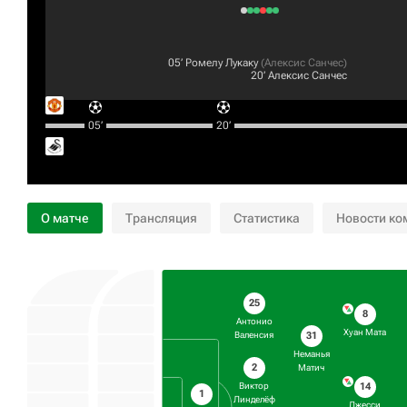
05‎’‎
Ромелу Лукаку
(
Алексис Санчес
)
20‎’‎
Алексис Санчес
05‎’‎
20‎’‎
О матче
Трансляция
Статистика
Новости ко
25
8
Антонио
Хуан Мата
31
Валенсия
Неманья
2
Матич
14
Виктор
1
Линделёф
Джесси