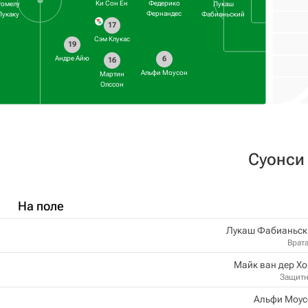
Ки Сон Ен
Федерико
Ромелу
Лукаш
Фернандес
Лукаку
Фабианьский
17
Сэм Клукас
19
Андре Айю
6
16
Альфи Моусон
Мартин
Олссон
Суонси
На поле
Лукаш Фабианьск
Врат
Майк ван дер Х
Защит
Альфи Моус