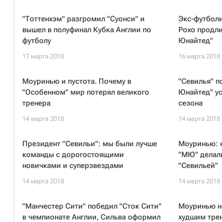
"Тоттенхэм" разгромил "Суонси" и
Экс-футболи
вышел в полуфинал Кубка Англии по
Рохо продли
футболу
Юнайтед"
17 марта 2018
16 марта 2018
Моуринью и пустота. Почему в
"Севилья" п
"Особенном" мир потерял великого
Юнайтед" ус
тренера
сезона
14 марта 2018
14 марта 2018
Президент "Севильи": мы были лучше
Моуринью: н
команды с дорогостоящими
"МЮ" делали
новичками и суперзвездами
"Севильей"
14 марта 2018
14 марта 2018
"Манчестер Сити" победил "Сток Сити"
Моуринью н
в чемпионате Англии, Сильва оформил
худшим тре