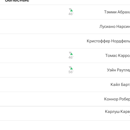
Тэмми Абрах
46‎’‎
Лусиано Нарсин
Кристоффер Нордфель
Томас Кэрро
46‎’‎
Уэйн Раутл
56‎’‎
Кайл Бар
Коннор Робе
Карлуш Карв