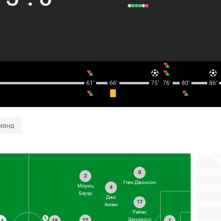
61‎’‎
66‎’‎
75‎’‎
76‎’‎
80‎’‎
86‎’‎
манд
8
2
Глен Джонсон
Мориц
4
Бауэр
Джо
17
Аллен
Райан
Шоукросс
22
14
18
1