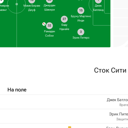
Джердан
Эмерик
Маме Бирам
Джек
Шакири
меянг
Диуф
Батлэнд
15
Бруну Мартинс
27
Инди
Баду
32
Ндиайе
Рамадан
3
Собхи
Эрик Питерс
Сток Сити
На поле
Джек Батл
Врат
Эрик Пит
Защит