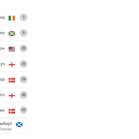
нд
7
но
9
он
20
ауч
25
гор
29
лл
40
сен
55
мберт
Тренер