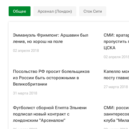
Общее
Арсенал (Лондон)
Сток Сити
Эммануэль Фримпонг: Аршавин был
СМИ: вратар
ленив, но хорош на поле
пропустить 
ЦСКА
02 апреля 2018
02 апреля 201
Посольство РФ просит болельщиков
Капелло мож
из России быть осторожными в
посту главн
Великобритании
27 марта 2018
31 марта 2018
Футболист сборной Египта Эльнени
СМИ: росси
подписал новый контракт с
заинтересов
лондонским "Арсеналом"
клуба "Мила