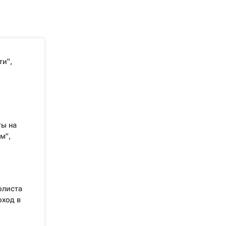
ти",
ы на
м",
олиста
оход в