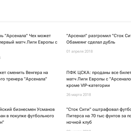
ь "Арсенала" Чех может
"Арсенал" разгромил "Сток Си
первый матч Лиги Европы с
Обамеянг сделал дубль
01 апреля 2018
8
ет сменить Венгера на
ПФК ЦСКА: проданы все билет
ого тренера "Арсенала"
матч Лиги Европы с "Арсенало
кроме VIP-категории
26 марта 2018
йский бизнесмен Усманов
"Сток Сити" оштрафовал футб
ан в покупке футбольного
Питерса на 70 тыс фунтов за п
н"
ночной клуб