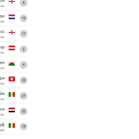
он
8
ник
нди
15
ник
сс
17
ник
эр
2
ник
ен
4
ник
ри
22
ник
айе
27
ник
хи
32
ник
уф
18
ий