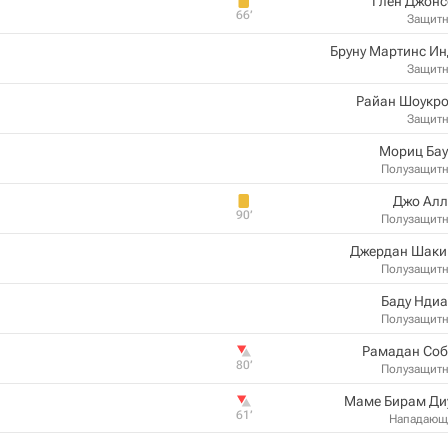
Глен Джонс
66‎’‎
Защит
Бруну Мартинс И
Защит
Райан Шоукро
Защит
Мориц Бау
Полузащит
Джо Алл
90‎’‎
Полузащит
Джердан Шаки
Полузащит
Баду Нди
Полузащит
Рамадан Соб
80‎’‎
Полузащит
Маме Бирам Ди
61‎’‎
Нападающ