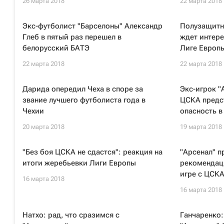
26 марта 2018
22 марта 2018
Экс-футболист "Барселоны" Александр
Полузащитн
Глеб в пятый раз перешел в
ждет интер
белорусский БАТЭ
Лиге Европ
22 марта 2018
22 марта 2018
Дарида опередил Чеха в споре за
Экс-игрок "
звание лучшего футболиста года в
ЦСКА предс
Чехии
опасность в
20 марта 2018
19 марта 2018
"Без боя ЦСКА не сдастся": реакция на
"Арсенал" п
итоги жеребьевки Лиги Европы
рекомендац
игре с ЦСК
16 марта 2018
16 марта 2018
Натхо: рад, что сразимся с
Ганчаренко