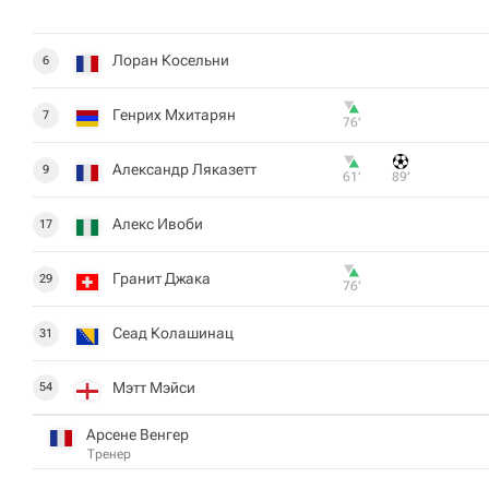
Лоран Косельни
6
Генрих Мхитарян
7
76‎’‎
Александр Ляказетт
9
61‎’‎
89‎’‎
Алекс Ивоби
17
Гранит Джака
29
76‎’‎
Сеад Колашинац
31
Мэтт Мэйси
54
Арсене Венгер
Тренер