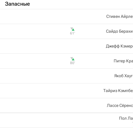
Запасные
Стивен Айрле
Сайдо Берахи
61‎’‎
Джефф Кэмер
Питер Кр
80‎’‎
Якоб Хау
Тайриз Кэмпбе
Лассе Сёрен
Пол Ла