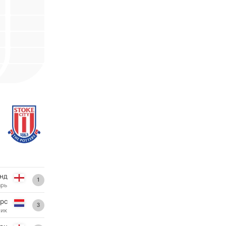
энд
1
арь
ерс
3
ник