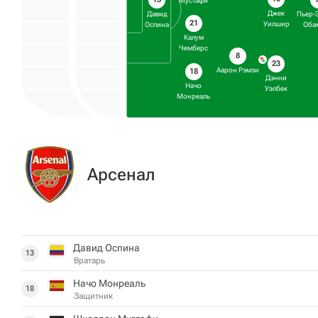
Мустафи
Джек
Давид
Пьер-
21
Уилшир
Оспина
Оба
Калум
Чемберс
8
23
Аарон Рэмзи
18
Дэнни
Начо
Уэлбек
Монреаль
Арсенал
Давид Оспина
13
Вратарь
Начо Монреаль
18
Защитник