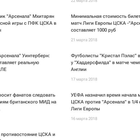
22 марта 2018
ик "Арсенала" Мхитарян
Минимальная стоимость билет
есной игры с ПФК ЦСКА в
матч Лиги Европы ЦСКА -"Арс
ы
составляет 1000 руб
21 марта 2018
Арсенала" Уинтерберн:
Футболисты "Кристал Пэлас" 
тавляет реальную
у "Хаддерсфилда" в матче чем
 ЛЕ
Англии
17 марта 2018
росит фанатов следовать
УЕФА назначил время начала 
иям британского МИД на
ЦСКА против "Арсенала" в 1/4
А
Лиги Европы
16 марта 2018
: противостояние ЦСКА и