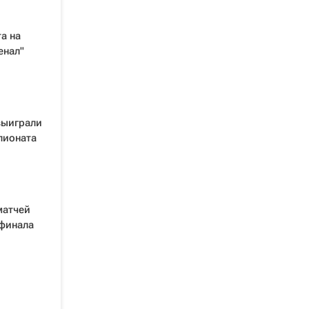
а на
енал"
выиграли
пионата
матчей
 финала