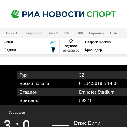
Серия А
Бундеслига
Лига 1
КХЛ
НХЛ
Евролига
НБА
Зенит
Спартак Москва
Футбол
Родина
Краснодар
09.08 20:00
Тур:
32
Время начала:
01.04.2018 в 14:30
Стадион:
Emirates Stadium
Зрители:
59371
Завершен
3
:
0
Сток Сити