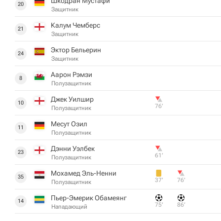
Шкодран Мустафи
20
Защитник
Калум Чемберс
21
Защитник
Эктор Бельерин
24
Защитник
Аарон Рэмзи
8
Полузащитник
Джек Уилшир
10
76‎’‎
Полузащитник
Месут Озил
11
Полузащитник
Дэнни Уэлбек
23
61‎’‎
Полузащитник
Мохамед Эль-Ненни
35
37‎’‎
76‎’‎
Полузащитник
Пьер-Эмерик Обамеянг
14
75‎’‎
86‎’‎
Нападающий