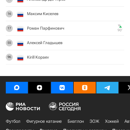
Максим Киселев
16
Роман Парфинович
17
90‎’‎
Алексей Гладышев
55
Kirill Kopaev
96
Футбол
Фигурное катание
Биатлон
ЗОЖ
Хоккей
Ав