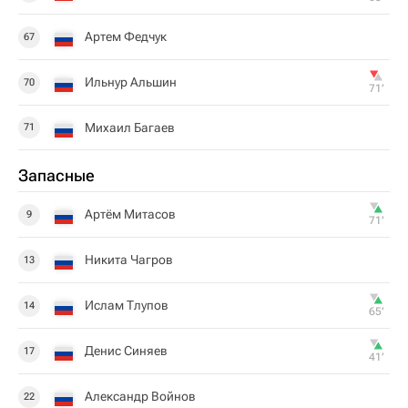
Артем Федчук
67
Ильнур Альшин
70
71‎’‎
Михаил Багаев
71
Запасные
Артём Митасов
9
71‎’‎
Никита Чагров
13
Ислам Тлупов
14
65‎’‎
Денис Синяев
17
41‎’‎
Александр Войнов
22