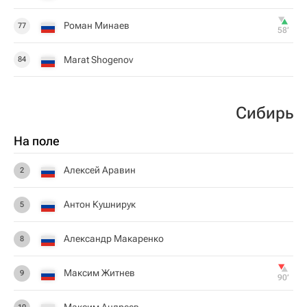
Роман Минаев
77
58‎’‎
Marat Shogenov
84
Сибирь
На поле
Алексей Аравин
2
Антон Кушнирук
5
Александр Макаренко
8
Максим Житнев
9
90‎’‎