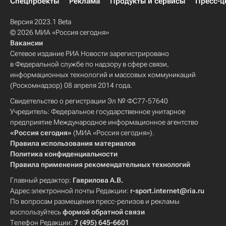
Спецпроекты
Реклама
Продукты и сервисы
Пресс-ц
Версия 2023.1 Beta
© 2026 МИА «Россия сегодня»
Вакансии
Сетевое издание РИА Новости зарегистрировано
в Федеральной службе по надзору в сфере связи,
информационных технологий и массовых коммуникаций
(Роскомнадзор) 08 апреля 2014 года.
Свидетельство о регистрации Эл № ФС77-57640
Учредитель: Федеральное государственное унитарное
предприятие Международное информационное агентство
«Россия сегодня»
(МИА «Россия сегодня»).
Правила использования материалов
Политика конфиденциальности
Правила применения рекомендательных технологий
Главный редактор:
Гаврилова А.В.
Адрес электронной почты Редакции:
r-sport.internet@ria.ru
По вопросам размещения пресс-релизов и рекламы
воспользуйтесь
формой обратной связи
Телефон Редакции:
7 (495) 645-6601