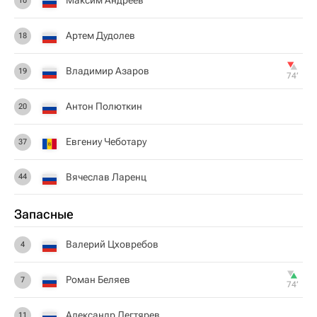
Максим Андреев
10
Артем Дудолев
18
Владимир Азаров
19
74‎’‎
Антон Полюткин
20
Евгениу Чеботару
37
Вячеслав Ларенц
44
Запасные
Валерий Цховребов
4
Роман Беляев
7
74‎’‎
Александр Дегтярев
11