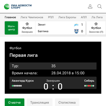
Главное
Лига Чемпионов
РПЛ
Лига Европы
АПЛ
Ла Лига
1
Зенит
Матч-
Футбол
Футбол
центр
0
Балтика
Завершен
Закончен (П)
Футбол
Первая лига
Тур:
35
Время начала:
28.04.2018 в 15:00
Авангард Курск
Завершен
Сибирь
0
:
0
О матче
Трансляция
Статистика