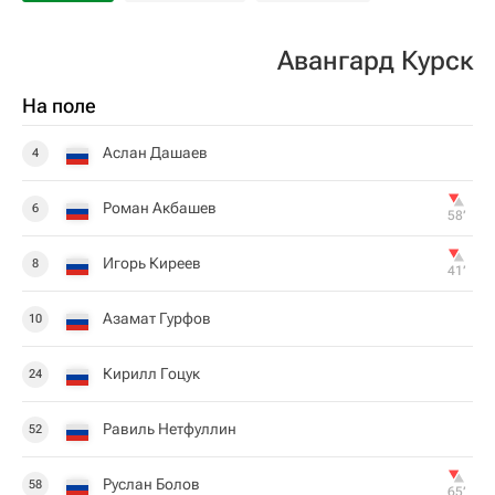
Авангард Курск
На поле
Аслан Дашаев
4
Роман Акбашев
6
58‎’‎
Игорь Киреев
8
41‎’‎
Азамат Гурфов
10
Кирилл Гоцук
24
Равиль Нетфуллин
52
Руслан Болов
58
65‎’‎