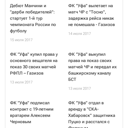
Дебют Манчини и
ФК "Уфа" вылетает на
"дерби победителей":
матч ЧР с "Тосно",
стартует 1-й тур
задержка рейса никак
чемпионата России по
не помешала - Газизов
футболу
14 июля 2017
15 июля 2017
ФК "Уфа" купил права у
ФК "Уфа" выкупил
основного вещателя на
права на показ своих
показ 30 своих матчей
матчей ЧР и передал их
РФПЛ – Газизов
башкирскому каналу
БСТ
13 июля 2017
13 июля 2017
ФК "Уфа" подписал
ФК "Уфа" отдал в
контракт с 19-летним
аренду в "СКА-
вратарем Алексеем
Хабаровск" защитника
Черновым
Пуцко и расстался с