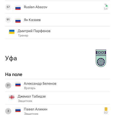
Ruslan Abazov
57
54‎’‎
Ян Казаев
91
Дмитрий Парфенов
Тренер
Уфа
На поле
Александр Беленов
31
Вратарь
Джемал Табидзе
Защитник
Павел Аликин
3
80‎’‎
Защитник