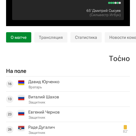
65‎’‎
Дмитрий Сысуев
(
Сильвестр Игбун
)
О матче
Трансляция
Статистика
Новости ком
То́сно
На поле
Давид Юрченко
16
Вратарь
Виталий Шахов
13
Защитник
Евгений Чернов
23
Защитник
Раде Дугалич
26
82‎’‎
Защитник