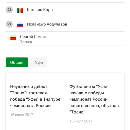
Кэтэлин Карп
93
Исланмур Абдулавов
99
Сергей Семак
Тренер
Общее
Уфа
Неудачный дебют
Футболисты "Уфы"
"Тосно": гостевая
начали с победы
победа "Уфы" в 1-м туре
чемпионат России
чемпионата России
нового сезона, обыграв
"Тосно"
15 июля 2017
15 июля 2017