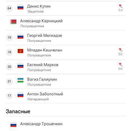
Денис Кутин
64
54‎’‎
Защитник
Александр Карницкий
Полузащитник
Георгий Мелкадзе
10
Полузащитник
Младен Кашчелан
18
86‎’‎
Полузащитник
Евгений Марков
20
66‎’‎
Полузащитник
Вагиз Галиулин
21
Полузащитник
Антон Заболотный
17
Нападающий
Запасные
Александр Трошечкин