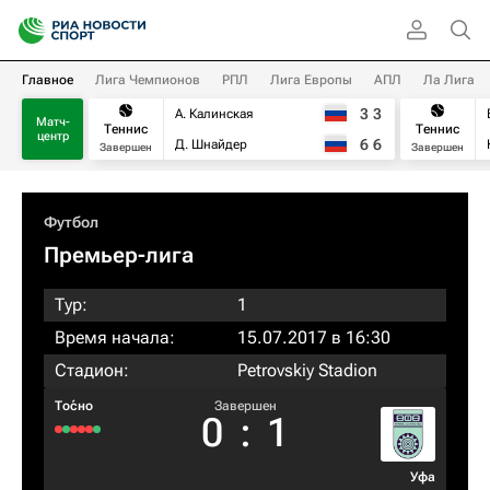
Главное
Лига Чемпионов
РПЛ
Лига Европы
АПЛ
Ла Лига
3
3
А. Калинская
Матч-
Теннис
Теннис
центр
6
6
Д. Шнайдер
Завершен
Завершен
Футбол
Премьер-лига
Тур:
1
Время начала:
15.07.2017 в 16:30
Стадион:
Petrovskiy Stadion
То́сно
Завершен
0
:
1
Уфа