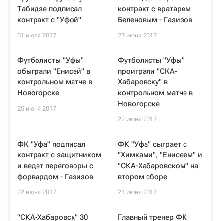
Табидзе подписал
контракт с вратарем
контракт с "Уфой"
Беленовым - Газизов
01 июля 2017
27 июня 2017
Футболисты "Уфы"
Футболисты "Уфы"
обыграли "Енисей" в
проиграли "СКА-
контрольном матче в
Хабаровску" в
Новогорске
контрольном матче в
Новогорске
25 июня 2017
22 июня 2017
ФК "Уфа" подписал
ФК "Уфа" сыграет с
контракт с защитником
"Химками", "Енисеем" и
и ведет переговоры с
"СКА-Хабаровском" на
форвардом - Газизов
втором сборе
22 июня 2017
21 июня 2017
"СКА-Хабаровск" 30
Главный тренер ФК