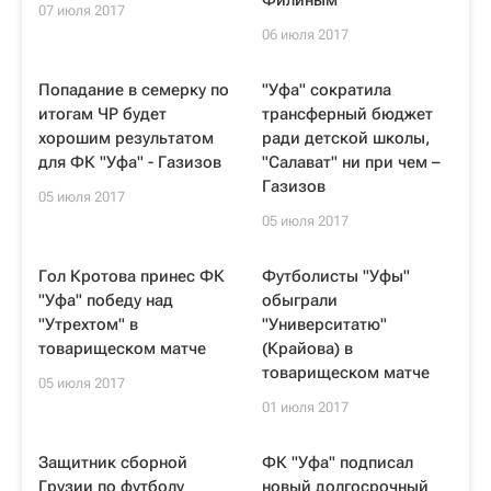
Филиным
07 июля 2017
06 июля 2017
Попадание в семерку по
"Уфа" сократила
итогам ЧР будет
трансферный бюджет
хорошим результатом
ради детской школы,
для ФК "Уфа" - Газизов
"Салават" ни при чем –
Газизов
05 июля 2017
05 июля 2017
Гол Кротова принес ФК
Футболисты "Уфы"
"Уфа" победу над
обыграли
"Утрехтом" в
"Университатю"
товарищеском матче
(Крайова) в
товарищеском матче
05 июля 2017
01 июля 2017
Защитник сборной
ФК "Уфа" подписал
Грузии по футболу
новый долгосрочный