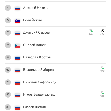
Алексей Никитин
4
Боян Йокич
5
Дмитрий Сысуев
7
64‎’‎
65‎’‎
Ондрей Ванек
9
Вячеслав Кротов
57
Владимир Зубарев
60
75‎’‎
Николай Сафрониди
70
Игорь Безденежных
87
90‎’‎
Гиорги Шелия
88