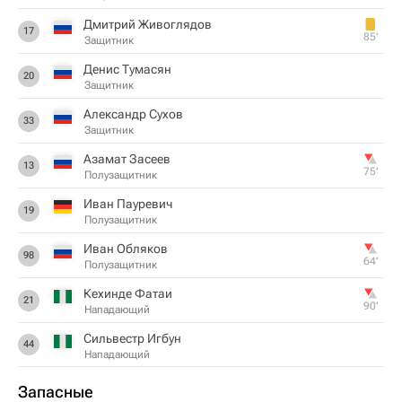
Дмитрий Живоглядов
17
85‎’‎
Защитник
Денис Тумасян
20
Защитник
Александр Сухов
33
Защитник
Азамат Засеев
13
75‎’‎
Полузащитник
Иван Пауревич
19
Полузащитник
Иван Обляков
98
64‎’‎
Полузащитник
Кехинде Фатаи
21
90‎’‎
Нападающий
Сильвестр Игбун
44
Нападающий
Запасные