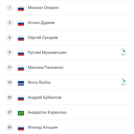
Михаил Опарин
1
Аслан Дудиев
3
Сергей Сухарев
8
Рустем Мухаметшин
9
86‎’‎
Максим Палиенко
11
Nuno Rocha
15
66‎’‎
Андрей Буйволов
25
Андерсон Карвальо
27
Ильнур Альшин
55