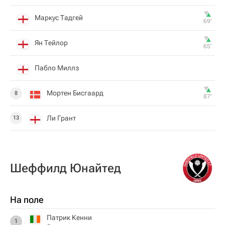
Маркус Тадгей
69‎’‎
Ян Тейлор
65‎’‎
Пабло Миллз
Мортен Бисгаард
8
87‎’‎
Ли Грант
13
Шеффилд Юнайтед
На поле
Патрик Кенни
1