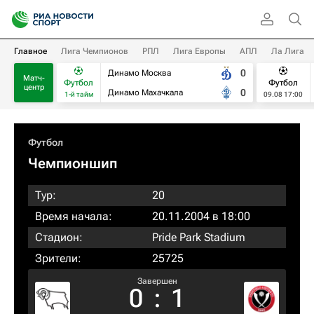
Главное
Лига Чемпионов
РПЛ
Лига Европы
АПЛ
Ла Лига
0
Динамо Москва
Матч-
Футбол
Футбол
центр
0
Динамо Махачкала
1-й тайм
09.08 17:00
Футбол
Чемпионшип
Тур:
20
Время начала:
20.11.2004 в 18:00
Стадион:
Pride Park Stadium
Зрители:
25725
Завершен
0
:
1