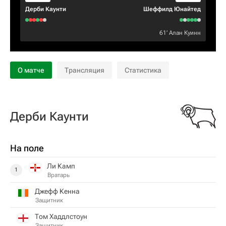
Дерби Каунти
Шеффилд Юнайтед
61‎’‎
Алан Куинн
О матче
Трансляция
Статистика
Дерби Каунти
На поле
Ли Камп
1
Вратарь
Джефф Кенна
Защитник
Том Хаддлстоун
Защитник