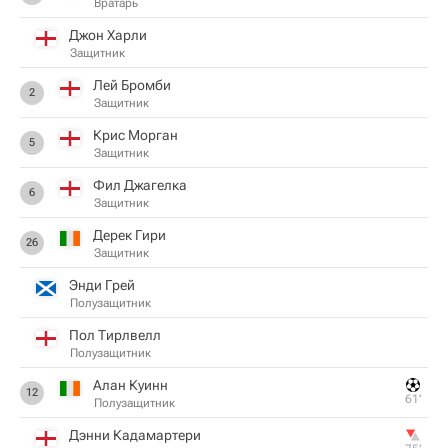
Вратарь
Джон Харли
Защитник
Лей Бромби
2
Защитник
Крис Морган
5
Защитник
Фил Джагелка
6
Защитник
Дерек Гири
26
Защитник
Энди Грей
Полузащитник
Пол Тирлвелл
Полузащитник
Алан Куинн
12
61‎’‎
Полузащитник
Дэнни Кадамартери