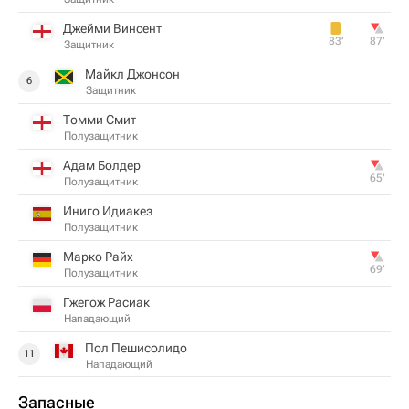
Джейми Винсент
83‎’‎
87‎’‎
Защитник
Майкл Джонсон
6
Защитник
Томми Смит
Полузащитник
Адам Болдер
65‎’‎
Полузащитник
Иниго Идиакез
Полузащитник
Марко Райх
69‎’‎
Полузащитник
Гжегож Расиак
Нападающий
Пол Пешисолидо
11
Нападающий
Запасные