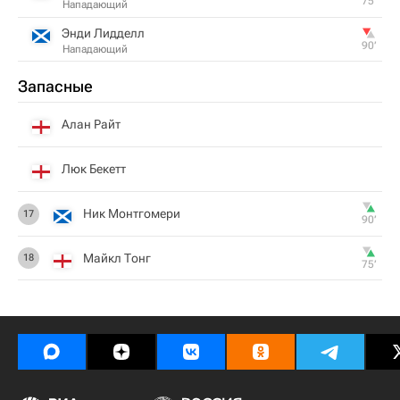
75‎’‎
Нападающий
Энди Лидделл
90‎’‎
Нападающий
Запасные
Алан Райт
Люк Бекетт
Ник Монтгомери
17
90‎’‎
Майкл Тонг
18
75‎’‎