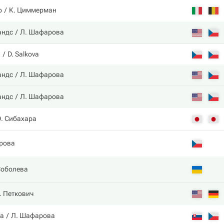
о
К. Циммерман
андс
Л. Шафарова
а
D. Salkova
андс
Л. Шафарова
андс
Л. Шафарова
Э. Сибахара
рова
Соболева
. Петкович
ва
Л. Шафарова