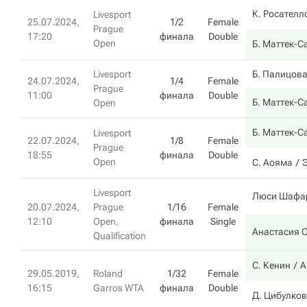
К. Росателл
Livesport
25.07.2024,
1/2
Female
Prague
17:20
финала
Double
Open
Б. Маттек-С
Livesport
Б. Палицов
24.07.2024,
1/4
Female
Prague
11:00
финала
Double
Б. Маттек-С
Open
Б. Маттек-С
Livesport
22.07.2024,
1/8
Female
Prague
18:55
финала
Double
Open
С. Аояма
Livesport
Люси Шафа
20.07.2024,
Prague
1/16
Female
12:10
Open,
финала
Single
Анастасия 
Qualification
С. Кенин
А
29.05.2019,
Roland
1/32
Female
16:15
Garros WTA
финала
Double
Д. Цибулко