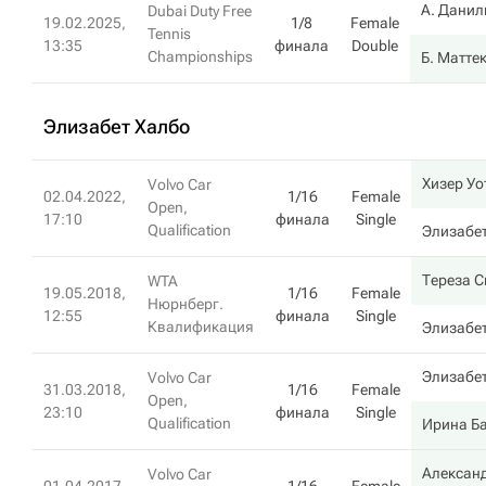
А. Данил
Dubai Duty Free
19.02.2025,
1/8
Female
Tennis
13:35
финала
Double
Championships
Б. Матте
Элизабет Халбо
Хизер Уо
Volvo Car
02.04.2022,
1/16
Female
Open,
17:10
финала
Single
Qualification
Элизабе
Тереза 
WTA
19.05.2018,
1/16
Female
Нюрнберг.
12:55
финала
Single
Квалификация
Элизабе
Элизабе
Volvo Car
31.03.2018,
1/16
Female
Open,
23:10
финала
Single
Qualification
Ирина Б
Алексан
Volvo Car