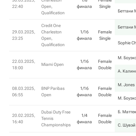
30.03.2025,
Charleston
1/8
Female
22:40
Open,
финала
Single
Беттани 
Qualification
Credit One
Беттани 
29.03.2025,
Charleston
1/16
Female
23:25
Open,
финала
Single
Sophie C
Qualification
М. Боузк
22.03.2025,
1/16
Female
Miami Open
18:00
финала
Double
А. Калин
M. Jones
08.03.2025,
BNP Paribas
1/16
Female
06:55
Open
финала
Double
М. Боузк
Б. Матте
Dubai Duty Free
20.02.2025,
1/4
Female
Tennis
16:40
финала
Double
Championships
С. Шувэй