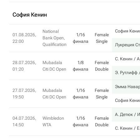
София Кенин
София Кени
National
01.08.2026,
1/16
Female
Bank Open,
22:00
финала
Single
Qualification
Лукреция С
С. Кенин
А
28.07.2026,
Mubadala
1/8
Female
01:20
Citi DC Open
финала
Double
Э. Рутлифф
Эмма Нава
27.07.2026,
Mubadala
1/16
Female
19:50
Citi DC Open
финала
Single
София Кени
А. Детюк
И
04.07.2026,
Wimbledon
1/16
Female
14:50
WTA
финала
Double
С. Кенин
Е