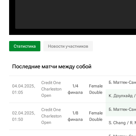
Статистика
Новости участников
Последние матчи между собой
Б. Маттек-Са
Credit One
04.04.2025,
1/4
Female
Charleston
01:05
финала
Double
Open
К. Доулхайд
Б. Маттек-Са
Credit One
02.04.2025,
1/8
Female
Charleston
01:50
финала
Double
Open
S. Chang
R.