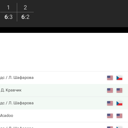
1
2
6
:
3
6
:
2
ндс
Л. Шафарова
Д. Кравчик
ндс
Л. Шафарова
 Mcadoo