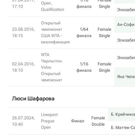
01.04.2017,
1/16
Female
Open,
17:10
финала
Single
Qualification
Элизабе
Открытый
Ан-Софи
23.08.2016,
чемпионат
1/64
Female
18:15
США WTA -
финала
Single
Элизабе
квалификация
WTA
Элизабе
Чарльстон.
02.04.2016,
1/16
Female
Volvo
18:10
финала
Single
Открытый
Яна Чеп
чемпионат
Люси Шафарова
Б. Крейчико
Livesport
26.07.2024,
Female
Prague
Финал
10:40
Double
Open
Б. Маттек-С