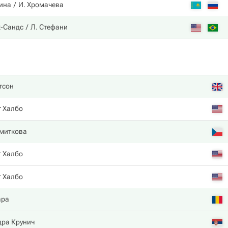
ина
И. Хромачева
к-Сандс
Л. Стефани
тсон
т Халбо
Смиткова
т Халбо
т Халбо
ара
дра Крунич