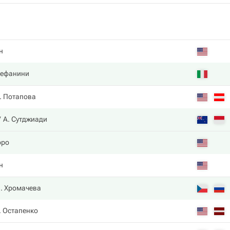
н
тефанини
. Потапова
А. Сутджиади
рро
н
. Хромачева
. Остапенко