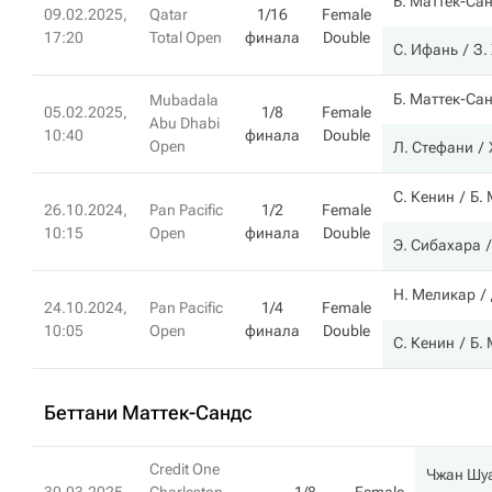
Б. Маттек-Са
09.02.2025,
Qatar
1/16
Female
17:20
Total Open
финала
Double
С. Ифань
З.
Б. Маттек-Са
Mubadala
05.02.2025,
1/8
Female
Abu Dhabi
10:40
финала
Double
Open
Л. Стефани
С. Кенин
Б.
26.10.2024,
Pan Pacific
1/2
Female
10:15
Open
финала
Double
Э. Сибахара
Н. Меликар
24.10.2024,
Pan Pacific
1/4
Female
10:05
Open
финала
Double
С. Кенин
Б.
Беттани Маттек-Сандс
Credit One
Чжан Шу