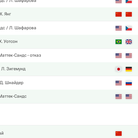
ндс
Л. Шафарова
 Х. Янг
ндс
Л. Шафарова
Х. Уотсон
 Маттек-Сандс
- отказ
Л. Зигемунд
Д. Шнайдер
 Маттек-Сандс
ай