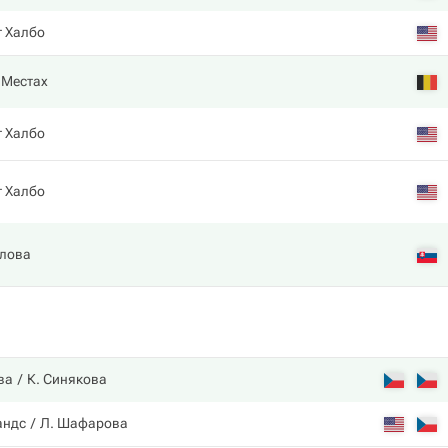
т Халбо
 Местах
т Халбо
т Халбо
елова
ва
К. Синякова
андс
Л. Шафарова