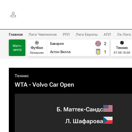
Главное
Лига Чемпионов
РПЛ
Лига Европы
АПЛ
Ла Лига
2
Бавария
Матч-
Футбол
Теннис
центр
1
Астон Вилла
Завершен
07.08 18:00
Теннис
WTA
- Volvo Car Open
Б. Маттек-Сандс
Л. Шафарова