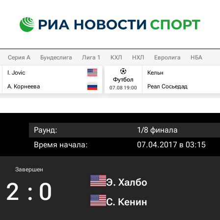
Серия А
Бундеслига
Лига 1
КХЛ
НХЛ
Евролига
НБА
I. Jovic
Кельн
Футбол
А. Корнеева
Реал Сосьедад
07.08 19:00
Раунд:
1/8 финала
Время начала:
07.04.2017 в 03:15
Завершен
Э. Халбо
2
:
0
С. Кенин