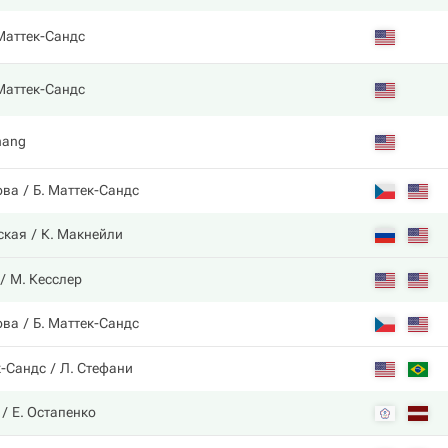
Маттек-Сандс
Маттек-Сандс
hang
ова
Б. Маттек-Сандс
ская
К. Макнейли
М. Кесслер
ова
Б. Маттек-Сандс
к-Сандс
Л. Стефани
Е. Остапенко