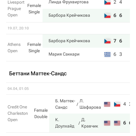
2
4
Линда Фрухвиртова
Livesport
Female
Prague
Single
Open
6
6
Барбора Крейчикова
19.07, 20:10
7
6
Барбора Крейчикова
Athens
Female
Open
Single
6
3
Мария Саккари
Беттани Маттек-Сандс
04.04, 01:05
Б. Маттек-
Л.
4
2
Credit One
Сандс
Шафарова
Female
Charleston
Double
Open
К.
Д.
6
6
Доулхайд
Кравчик