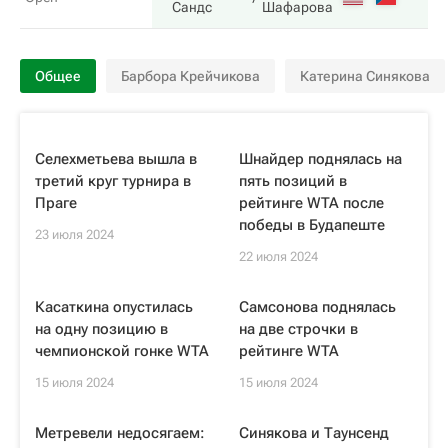
Сандс
Шафарова
Общее
Барбора Крейчикова
Катерина Синякова
Селехметьева вышла в
Шнайдер поднялась на
третий круг турнира в
пять позиций в
Праге
рейтинге WTA после
победы в Будапеште
23 июля 2024
22 июля 2024
Касаткина опустилась
Самсонова поднялась
на одну позицию в
на две строчки в
чемпионской гонке WTA
рейтинге WTA
15 июля 2024
15 июля 2024
Метревели недосягаем:
Синякова и Таунсенд