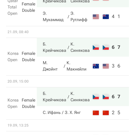
Qatar
Крейчикова
Синякова
Female
Total
Double
Open
Э.
Э.
4
1
Мухаммад
Рутлифф
21.09, 08:40
Б.
К.
6
7
Крейчикова
Синякова
Korea
Female
Open
Double
М.
К.
3
6
Джойнт
Макнейли
20.09, 15:00
Б.
К.
6
7
Крейчикова
Синякова
Korea
Female
Open
Double
2
5
С. Ифань
З. Х. Янг
19.09, 13:25