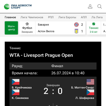
Главное
Лига Чемпионов
РПЛ
Лига Европы
АПЛ
Ла Лига
2
Бавария
I.
Матч-
Футбол
Теннис
центр
1
Астон Вилла
А
Завершен
2-й сет
Теннис
WTA
- Livesport Prague Open
Раунд:
Финал
Время начала:
26.07.2024 в 10:40
Завершен
Б. Крейчикова
Б. Маттек-Сандс
2
:
0
К. Синякова
Л. Шафарова