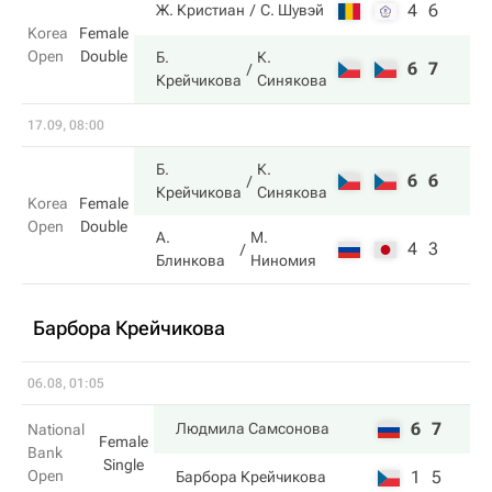
4
6
Ж. Кристиан
С. Шувэй
Korea
Female
Open
Double
Б.
К.
6
7
Крейчикова
Синякова
17.09, 08:00
Б.
К.
6
6
Крейчикова
Синякова
Korea
Female
Open
Double
А.
М.
4
3
Блинкова
Ниномия
Барбора Крейчикова
06.08, 01:05
6
7
Людмила Самсонова
National
Female
Bank
Single
Open
1
5
Барбора Крейчикова