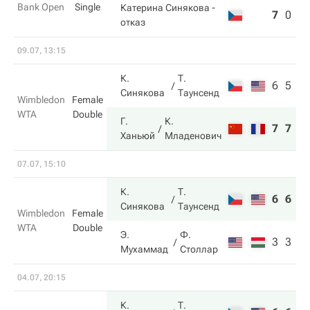
Bank Open
Single
Катерина Синякова
-
7
0
2
отказ
09.07, 13:15
К.
Т.
6
5
Синякова
Таунсенд
Wimbledon
Female
WTA
Double
Г.
К.
7
7
Ханьюй
Младенович
07.07, 15:10
К.
Т.
6
6
Синякова
Таунсенд
Wimbledon
Female
WTA
Double
Э.
Ф.
3
3
Мухаммад
Столлар
04.07, 20:15
К.
Т.