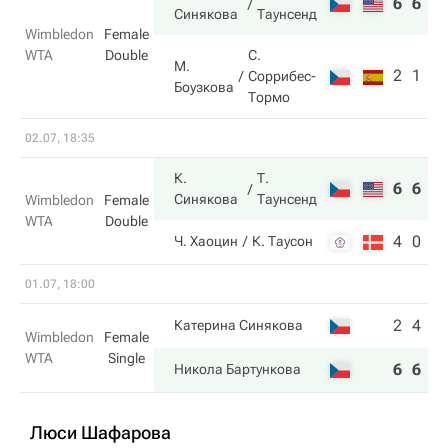
6
6
Синякова
Таунсенд
Wimbledon
Female
WTA
Double
С.
М.
2
1
Соррибес-
Боузкова
Тормо
02.07, 18:35
К.
Т.
6
6
Синякова
Таунсенд
Wimbledon
Female
WTA
Double
4
0
Ч. Хаоцин
К. Таусон
01.07, 18:00
2
4
Катерина Синякова
Wimbledon
Female
WTA
Single
6
6
Никола Бартункова
Люси Шафарова