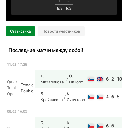
1
2
6
:
3
6
:
3
Статистика
Новости участников
Последние матчи между собой
11.02, 17:25
Т.
О.
6
2
10
Qatar
Михаликова
Николс
Female
Total
Double
Open
Б.
К.
4
6
5
Крейчикова
Синякова
08.02, 16:05
Б.
К.
6
6