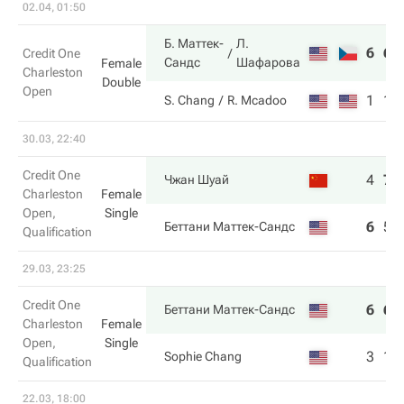
02.04, 01:50
Б. Маттек-
Л.
6
6
Credit One
Сандс
Шафарова
Female
Charleston
Double
Open
1
1
S. Chang
R. Mcadoo
30.03, 22:40
Credit One
4
7
Чжан Шуай
Charleston
Female
Open,
Single
6
5
Беттани Маттек-Сандс
Qualification
29.03, 23:25
Credit One
6
6
Беттани Маттек-Сандс
Charleston
Female
Open,
Single
3
1
Sophie Chang
Qualification
22.03, 18:00