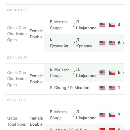
04.04, 01:05
Б. Маттек-
Л.
4
2
Credit One
Сандс
Шафарова
Female
Charleston
Double
Open
К.
Д.
6
6
Доулхайд
Кравчик
02.04, 01:50
Б. Маттек-
Л.
6
6
Credit One
Сандс
Шафарова
Female
Charleston
Double
Open
1
1
S. Chang
R. Mcadoo
09.02, 17:20
Б. Маттек-
Л.
3
2
Сандс
Шафарова
Qatar
Female
Total Open
Double