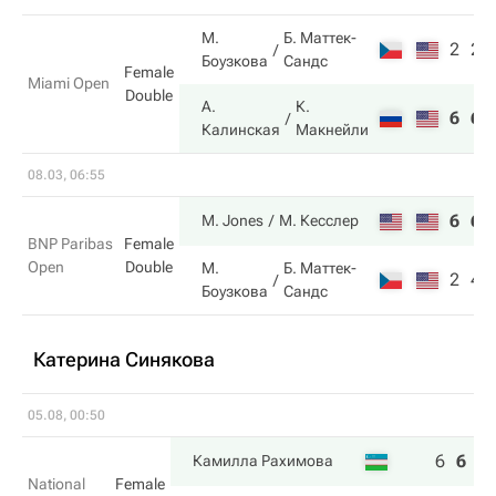
М.
Б. Маттек-
2
2
Боузкова
Сандс
Female
Miami Open
Double
А.
К.
6
6
Калинская
Макнейли
08.03, 06:55
6
6
M. Jones
М. Кесслер
BNP Paribas
Female
Open
Double
М.
Б. Маттек-
2
4
Боузкова
Сандс
Катерина Синякова
05.08, 00:50
6
6
5
Камилла Рахимова
National
Female