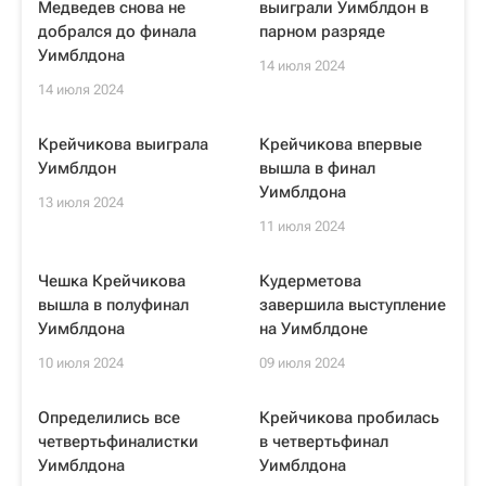
Медведев снова не
выиграли Уимблдон в
добрался до финала
парном разряде
Уимблдона
14 июля 2024
14 июля 2024
Крейчикова выиграла
Крейчикова впервые
Уимблдон
вышла в финал
Уимблдона
13 июля 2024
11 июля 2024
Чешка Крейчикова
Кудерметова
вышла в полуфинал
завершила выступление
Уимблдона
на Уимблдоне
10 июля 2024
09 июля 2024
Определились все
Крейчикова пробилась
четвертьфиналистки
в четвертьфинал
Уимблдона
Уимблдона