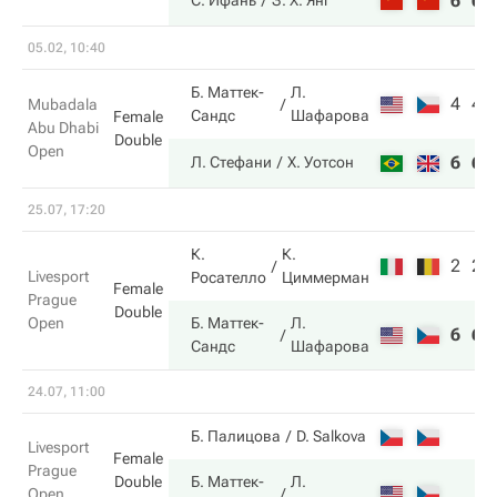
6
6
С. Ифань
З. Х. Янг
05.02, 10:40
Б. Маттек-
Л.
4
4
Mubadala
Сандс
Шафарова
Female
Abu Dhabi
Double
Open
6
6
Л. Стефани
Х. Уотсон
25.07, 17:20
К.
К.
2
2
Livesport
Росателло
Циммерман
Female
Prague
Double
Open
Б. Маттек-
Л.
6
6
Сандс
Шафарова
24.07, 11:00
Б. Палицова
D. Salkova
Livesport
Female
Prague
Double
Б. Маттек-
Л.
Open