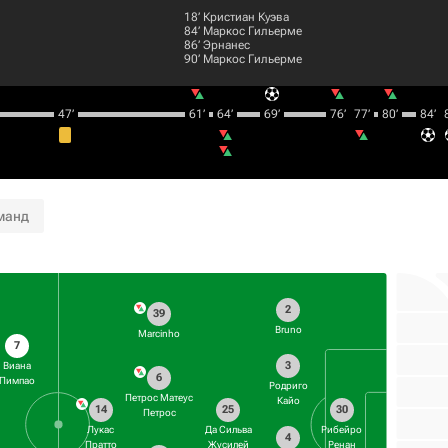
18‎’‎
Кристиан Куэва
84‎’‎
Маркос Гильерме
86‎’‎
Эрнанес
90‎’‎
Маркос Гильерме
47‎’‎
61‎’‎
64‎’‎
69‎’‎
76‎’‎
77‎’‎
80‎’‎
84‎’‎
8
манд
2
39
Bruno
Marcinho
7
3
Виана
6
Пимпао
Родриго
Петрос Матеус
Кайо
14
25
30
Петрос
Лукас
Да Сильва
Рибейро
4
Пратто
Жусилей
Ренан