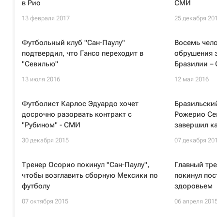
в Рио
СМИ
13 февраля 2017
25 декабря 20
Футбольный клуб "Сан-Паулу"
Восемь чело
подтвердил, что Гансо переходит в
обрушения з
"Севилью"
Бразилии –
13 июля 2016
12 мая 2016
Футболист Карлос Эдуардо хочет
Бразильски
досрочно разорвать контракт с
Рожерио Сен
"Рубином" - СМИ
завершил к
30 декабря 2015
07 декабря 20
Тренер Осорио покинул "Сан-Паулу",
Главный тре
чтобы возглавить сборную Мексики по
покинул пос
футболу
здоровьем
07 октября 2015
06 апреля 201