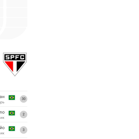
нан
30
арь
no
2
ник
йо
3
ник