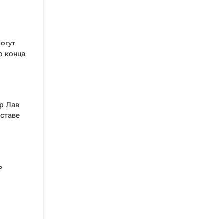
огут
о конца
р Лав
оставе
ь