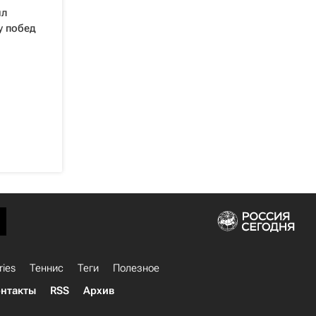
ил
у побед
ries
Теннис
Теги
Полезное
нтакты
RSS
Архив