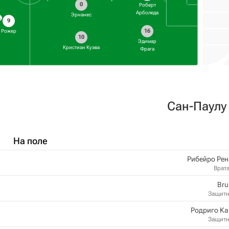
0
Роберт
Арболеда
Эрнанес
9
16
Рожер
10
Эдимар
Кристиан Куэва
Фрага
Сан-Паулу
На поле
Рибейро Ре
Врат
Bru
Защит
Родриго Ка
Защит