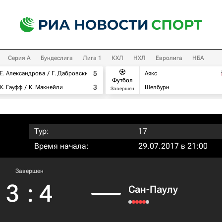
Серия А
Бундеслига
Лига 1
КХЛ
НХЛ
Евролига
НБА
5
Е. Александрова
Г. Дабровски
Аякс
Футбол
3
К. Гауфф
К. Макнейли
Шелбурн
Завершен
Тур:
17
Время начала:
29.07.2017 в 21:00
Завершен
3
:
4
Сан-Паулу