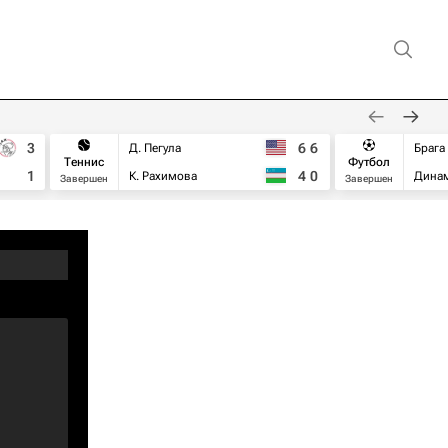
3
6
6
Д. Пегула
Брага
Теннис
Футбол
1
4
0
К. Рахимова
Дина
Завершен
Завершен