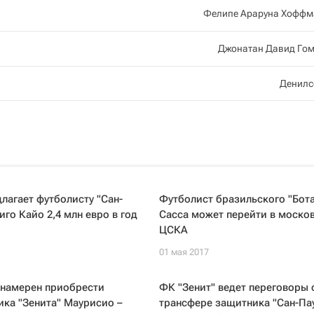
Фелипе Араруна Хоффм
Джонатан Давид Гом
Денилс
длагает футболисту "Сан-
Футболист бразильского "Бот
иго Кайо 2,4 млн евро в год
Сасса может перейти в моско
ЦСКА
01 мая 2017
 намерен приобрести
ФК "Зенит" ведет переговоры 
ка "Зенита" Маурисио –
трансфере защитника "Сан-Па