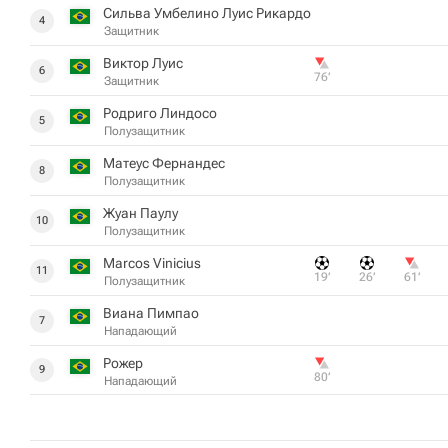
Сильва Умбелино Луис Рикардо
4
Защитник
Виктор Луис
6
76‎’‎
Защитник
Родриго Линдосо
5
Полузащитник
Матеус Фернандес
8
Полузащитник
Жуан Паулу
10
Полузащитник
Marcos Vinicius
11
19‎’‎
26‎’‎
61‎’‎
Полузащитник
Виана Пимпао
7
Нападающий
Рожер
9
80‎’‎
Нападающий