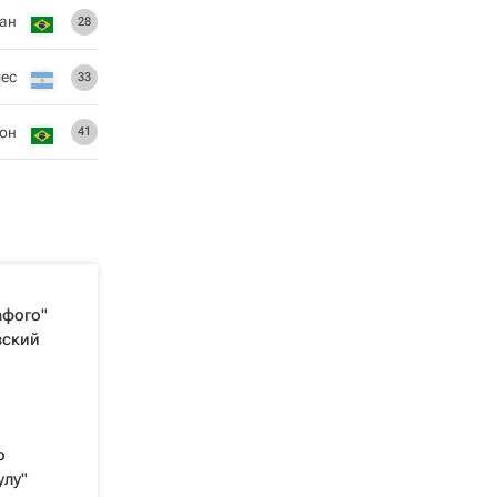
ан
28
ес
33
он
41
афого"
вский
о
улу"