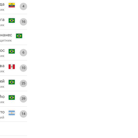
еда
4
ник
га
16
ник
нанес
щитник
рос
6
ник
эва
10
ник
ей
25
ник
nho
39
ник
тто
14
ий