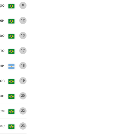
ро
8
ней
12
ао
13
то
17
ини
18
рос
19
он
20
ем
22
ме
23