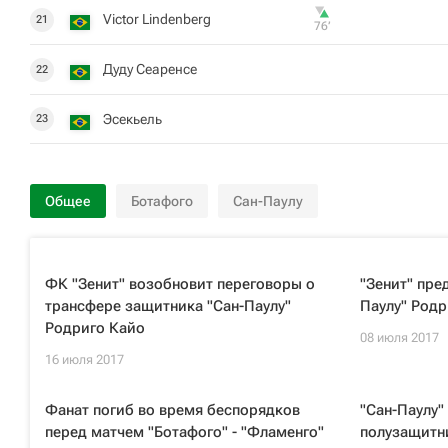
Victor Lindenberg
21
76‎’‎
Дуду Сеаренсе
22
Эсекьель
23
Общее
Ботафого
Сан-Паулу
ФК "Зенит" возобновит переговоры о
"Зенит" пре
трансфере защитника "Сан-Паулу"
Паулу" Родр
Родриго Кайо
08 июля 2017
16 июля 2017
Фанат погиб во время беспорядков
"Сан-Паулу"
перед матчем "Ботафого" - "Фламенго"
полузащитни