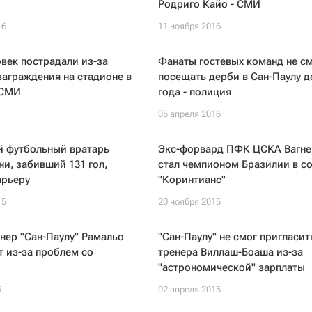
Родриго Кайо - СМИ
16
11 ноября 2016
век пострадали из-за
Фанаты гостевых команд не см
аграждения на стадионе в
посещать дерби в Сан-Паулу д
 СМИ
года - полиция
05 апреля 2016
й футбольный вратарь
Экс-форвард ПФК ЦСКА Вагне
и, забивший 131 гол,
стал чемпионом Бразилии в с
арьеру
"Коринтианс"
15
20 ноября 2015
нер "Сан-Паулу" Рамальо
"Сан-Паулу" не смог пригласит
т из-за проблем со
тренера Виллаш-Боаша из-за
"астрономической" зарплаты
5
02 апреля 2015