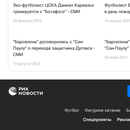
Экс-футболист ЦСКА Даниэл Карвальо
Футболист Б
тренируется с "Ботафого" - СМИ
в день пожа
20 февраля 2015
16 января 201
"Барселона" договорилась с "Сан-
"Барселона"
Паулу" о переходе защитника Дугласа -
"Сан-Паулу"
СМИ
20 июля 2014
18 августа 2014
Футбол
Фигурное катание
Б
Спецпроекты
Рекла