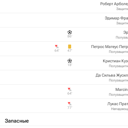
Роберт Арбол
Защит
Эдимар Фра
Защит
Эр
86‎’‎
Полуза
Петрос Матеус Пет
64‎’‎
47‎’‎
Полузащит
Кристиан Ку
18‎’‎
Полузащит
Да Сильва Жусил
Полузащит
Marci
64‎’‎
Полузащит
Лукас Пра
77‎’‎
Нападающ
Запасные