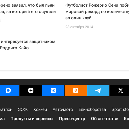
рено заявил, что был пьян
Футболист Рожерио Сени поб
ра, за который его осудили
мировой рекорд по количеств
за один клуб
5
28 октября 2014
 интересуется защитником
 Родриго Кайо
иатлон
ЗОЖ
Хоккей
Авто/мото
Единоборства
Sport sto
ма
Продукты и сервисы
Пресс-центр
Об агентстве
Ко