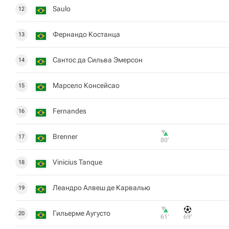
Saulo
12
Фернандо Костанца
13
Сантос да Сильва Эмерсон
14
Марсело Консейсао
15
Fernandes
16
Brenner
17
80‎’‎
Vinicius Tanque
18
Леандро Алвеш де Карвалью
19
Гильерме Аугусто
20
61‎’‎
69‎’‎