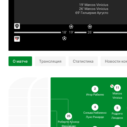
19‎’‎
Marcos Vinicius
26‎’‎
Marcos Vinicius
69‎’‎
Гильерме Аугусто
18‎’‎
19‎’‎
26‎’‎
О матче
Трансляция
Статистика
Новости ко
11
2
Marcos
Игор Рабелло
Vinicius
4
5
Сильва Умбелино
Родриго
25
Луис Рикардо
Линдосо
Роберто Хуниор
Фернандес