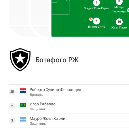
8
3
Матеус
Мауро Жоел Карли
Фернандес
6
10
Виктор Луис
Жуан Паулу
Ботафого РЖ
Роберто Хуниор Фернандес
25
Вратарь
Игор Рабелло
2
Защитник
Мауро Жоел Карли
3
Защитник