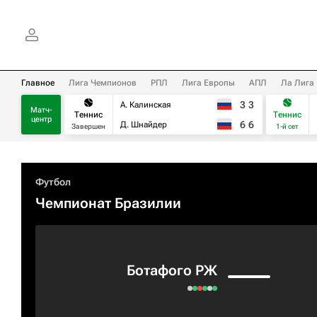
Главное
Лига Чемпионов
РПЛ
Лига Европы
АПЛ
Ла Лига
3
3
А. Калинская
Матч-
Теннис
Теннис
центр
6
6
Д. Шнайдер
Завершен
1-й сет
Футбол
Чемпионат Бразилии
Ботафого РЖ