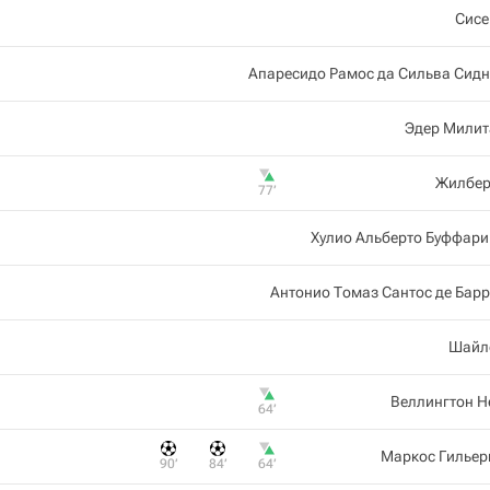
Сисе
Апаресидо Рамос да Сильва Сид
Эдер Милит
Жилбер
77‎’‎
Хулио Альберто Буффар
Антонио Томаз Сантос де Бар
Шайл
Веллингтон Н
64‎’‎
Маркос Гильер
90‎’‎
84‎’‎
64‎’‎