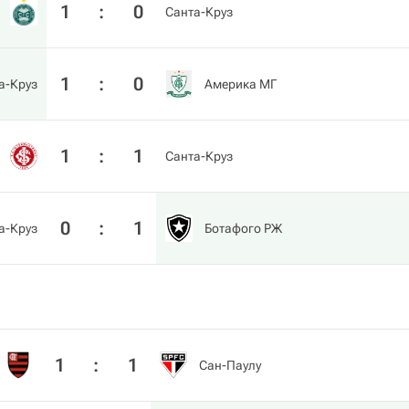
1
:
0
Санта-Круз
1
:
0
а-Круз
Америка МГ
1
:
1
Санта-Круз
0
:
1
а-Круз
Ботафого РЖ
1
:
1
Сан-Паулу