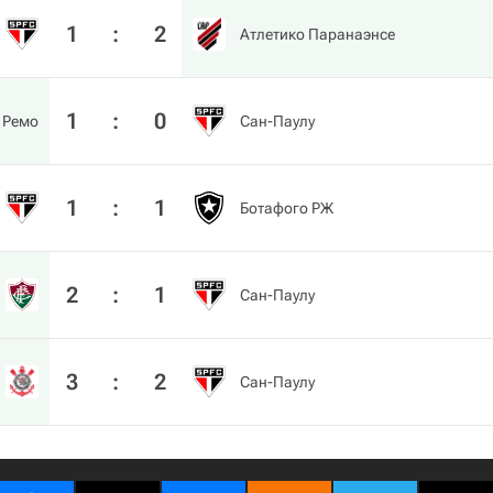
1
:
2
Атлетико Паранаэнсе
1
:
0
Ремо
Сан-Паулу
1
:
1
Ботафого РЖ
2
:
1
Сан-Паулу
3
:
2
Сан-Паулу