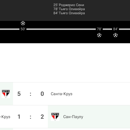
25‎’‎
Роджерио Сени
78‎’‎
Тьяго Оливейра
84‎’‎
Тьяго Оливейра
50‎’‎
78‎’‎
84‎’‎
5
:
0
Санта-Круз
1
:
2
-Круз
Сан-Паулу