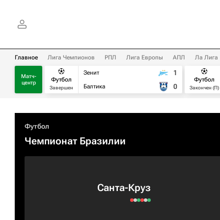
Главное
Лига Чемпионов
РПЛ
Лига Европы
АПЛ
Ла Лига
1
Зенит
Матч-
Футбол
Футбол
центр
0
Балтика
Завершен
Закончен (П)
Футбол
Чемпионат Бразилии
Санта-Круз