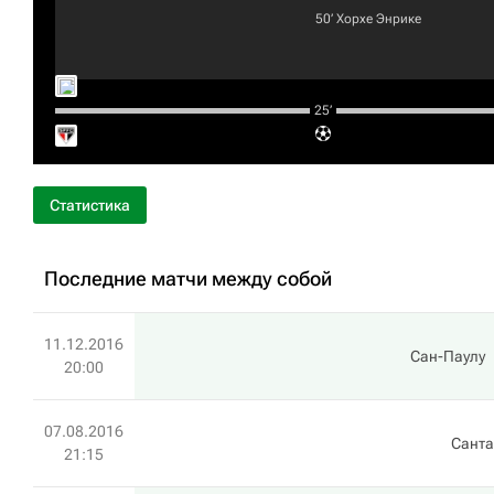
50‎’‎
Хорхе Энрике
25‎’‎
Статистика
Последние матчи между собой
11.12.2016
Сан-Паулу
20:00
07.08.2016
Санта
21:15