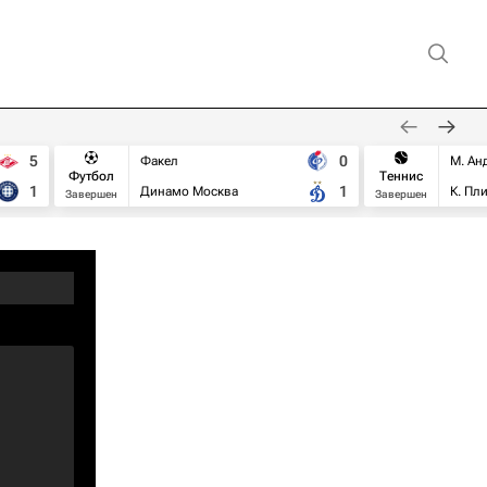
5
0
Факел
М. Ан
Футбол
Теннис
1
1
Динамо Москва
К. Пл
Завершен
Завершен