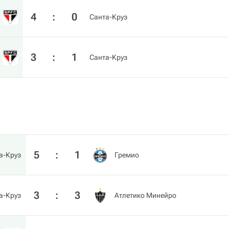
4
:
0
Санта-Круз
3
:
1
Санта-Круз
5
:
1
а-Круз
Гремио
3
:
3
а-Круз
Атлетико Минейро