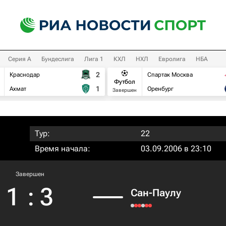
Серия А
Бундеслига
Лига 1
КХЛ
НХЛ
Евролига
НБА
2
Краснодар
Спартак Москва
Футбол
1
Ахмат
Оренбург
Завершен
Тур:
22
Время начала:
03.09.2006 в 23:10
Завершен
1
:
3
Сан-Паулу