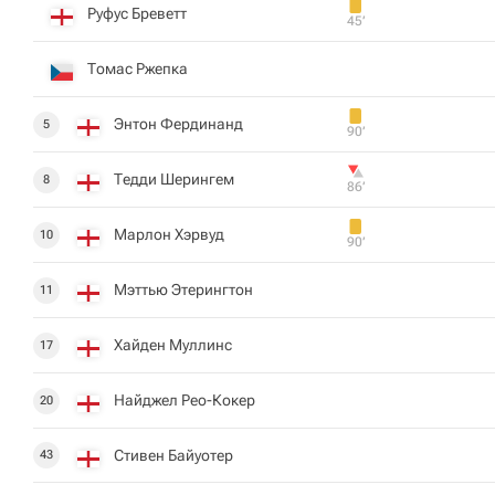
Руфус Бреветт
45‎’‎
Томас Ржепка
Энтон Фердинанд
5
90‎’‎
Тедди Шерингем
8
86‎’‎
Марлон Хэрвуд
10
90‎’‎
Мэттью Этерингтон
11
Хайден Муллинс
17
Найджел Рео-Кокер
20
Стивен Байуотер
43