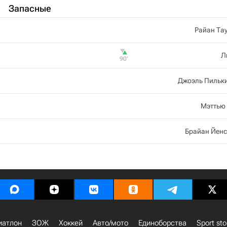
Запасные
Райан Та
Л
90‎’‎
Джоэль Пильк
Мэттью
Брайан Йенс
иатлон
ЗОЖ
Хоккей
Авто/мото
Единоборства
Sport sto