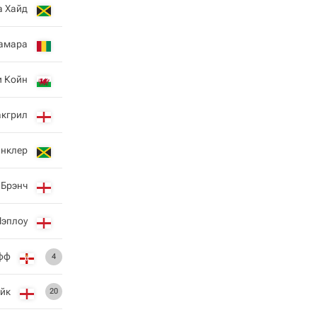
а Хайд
амара
и Койн
кгрил
инклер
 Брэнч
Чэплоу
фф
4
эйк
20