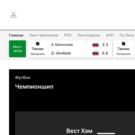
Главное
Лига Чемпионов
РПЛ
Лига Европы
АПЛ
Ла Лига
3
3
А. Калинская
Матч-
Теннис
Теннис
центр
6
6
Д. Шнайдер
Завершен
Завершен
Футбол
Чемпионшип
Вест Хэм