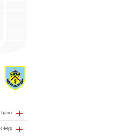
 Грант
ас-Мур