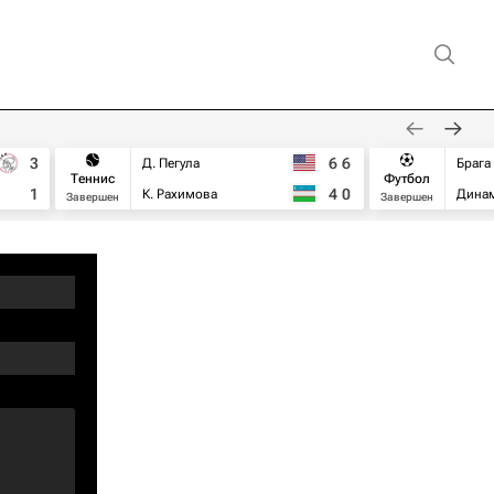
3
6
6
Д. Пегула
Брага
Теннис
Футбол
1
4
0
К. Рахимова
Дина
Завершен
Завершен