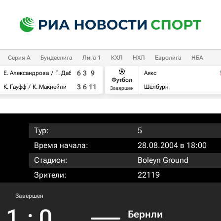
Серия А
Бундеслига
Лига 1
КХЛ
НХЛ
Евролига
НБА
6
3
9
Е. Александрова
Г. Дабровски
Аякс
Футбол
3
6
11
К. Гауфф
К. Макнейли
Шелбурн
Завершен
Тур:
5
Время начала:
28.08.2004 в 18:00
Стадион:
Boleyn Ground
Зрители:
22119
Завершен
1
:
0
Бернли