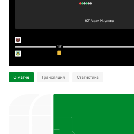
62‎’‎
Адам Ноулэнд
15‎’‎
О матче
Трансляция
Статистика