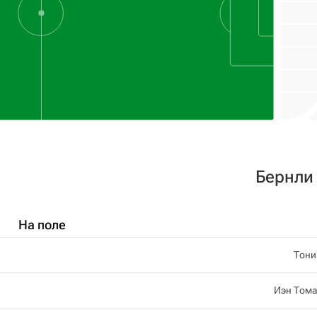
Бернли
На поле
Тони
Иэн Том