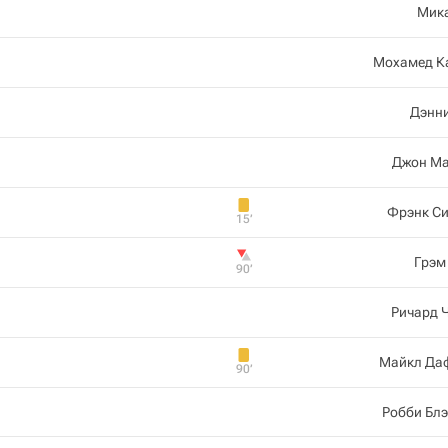
Мик
Мохамед К
Дэнн
Джон Ма
Фрэнк С
15‎’‎
Грэм
90‎’‎
Ричард 
Майкл Да
90‎’‎
Робби Бл