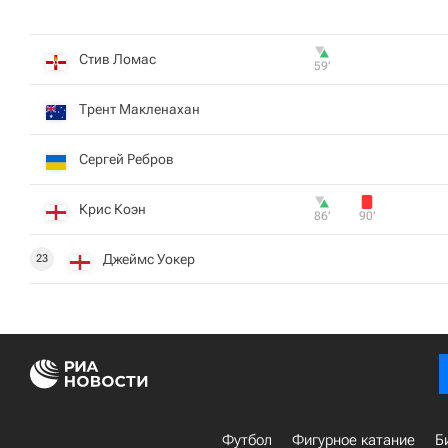
Стив Ломас
59‎’‎
Трент Макленахан
Сергей Ребров
Крис Коэн
86‎’‎
90‎’‎
Джеймс Уокер
23
Футбол
Фигурное катание
Б