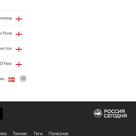
унсенд
и Роче
ингтон
 О'Нил
ен
12
ries
Теннис
Теги
Полезное