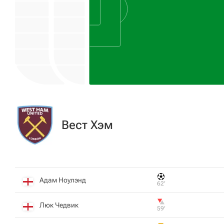
Вест Хэм
Адам Ноулэнд
62‎’‎
Люк Чедвик
59‎’‎