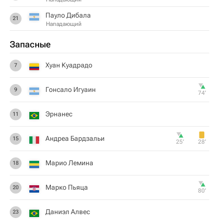
Пауло Дибала
21
Нападающий
Запасные
Хуан Куадрадо
7
Гонсало Игуаин
9
74‎’‎
Эрнанес
11
Андреа Бардзальи
15
25‎’‎
28‎’‎
Марио Лемина
18
Марко Пьяца
20
80‎’‎
Даниэл Алвес
23