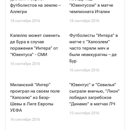
футболистов на землю –
"Ювентусом" в матче
Аллегри
чемпионата Италии
18 сентября 2016
18 сентября 2016
Капелло может сменить
Футболисты "Интера" в
де Бура в случае
матче с "Хапоэлем"
поражения "Интера" от
часто теряли мяч и
"Ювентуса" - СМИ
были неаккуратны – де
Бур
16 сентября 2016
16 сентября 2016
Миланский "Интер"
"Ювентус" и "Севилья"
проиграл на своем поле
сыграли вничью, "Лион"
"Хапоэлю" из Беэр-
победил загребское
Шевы в Лиге Европы
"Динамо" в матчах ЛЧ
УЕФА
15 сентября 2016
16 сентября 2016