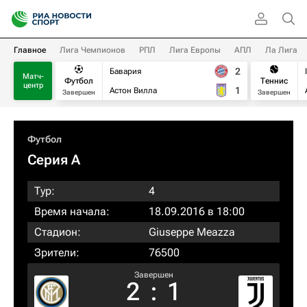
Главное
Лига Чемпионов
РПЛ
Лига Европы
АПЛ
Ла Лига
2
Бавария
Матч-
Футбол
Теннис
центр
1
Астон Вилла
Завершен
Завершен
Футбол
Серия А
Тур:
4
Время начала:
18.09.2016 в 18:00
Стадион:
Giuseppe Meazza
Зрители:
76500
Завершен
2
:
1