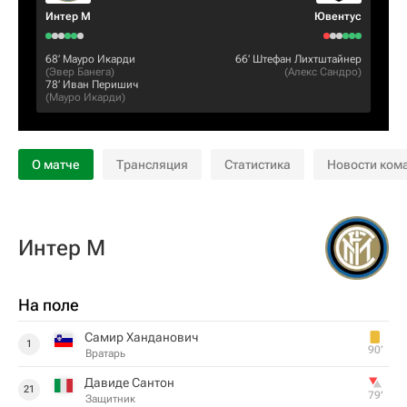
Интер М
Ювентус
68‎’‎
Мауро Икарди
66‎’‎
Штефан Лихтштайнер
(
Эвер Банега
)
(
Алекс Сандро
)
78‎’‎
Иван Перишич
(
Мауро Икарди
)
О матче
Трансляция
Статистика
Новости ком
Интер М
На поле
Самир Ханданович
1
90‎’‎
Вратарь
Давиде Сантон
21
79‎’‎
Защитник