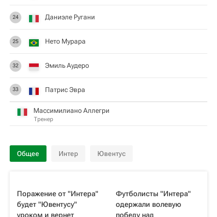
Даниэле Ругани
24
Нето Мурара
25
Эмиль Аудеро
32
Патрис Эвра
33
Массимилиано Аллегри
Тренер
Общее
Интер
Ювентус
Поражение от "Интера"
Футболисты "Интера"
будет "Ювентусу"
одержали волевую
уроком и вернет
победу над