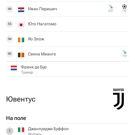
Иван Перишич
44
69‎’‎
78‎’‎
Юто Нагатомо
55
Яо Элож
94
Сенна Мианге
95
79‎’‎
Франк де Бур
Тренер
Ювентус
На поле
Джанлуиджи Буффон
1
Вратарь