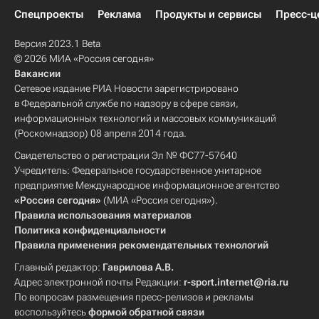
Спецпроекты
Реклама
Продукты и сервисы
Пресс-ц
Версия 2023.1 Beta
© 2026 МИА «Россия сегодня»
Вакансии
Сетевое издание РИА Новости зарегистрировано
в Федеральной службе по надзору в сфере связи,
информационных технологий и массовых коммуникаций
(Роскомнадзор) 08 апреля 2014 года.
Свидетельство о регистрации Эл № ФС77-57640
Учредитель: Федеральное государственное унитарное
предприятие Международное информационное агентство
«Россия сегодня»
(МИА «Россия сегодня»).
Правила использования материалов
Политика конфиденциальности
Правила применения рекомендательных технологий
Главный редактор:
Гаврилова А.В.
Адрес электронной почты Редакции:
r-sport.internet@ria.ru
По вопросам размещения пресс-релизов и рекламы
воспользуйтесь
формой обратной связи