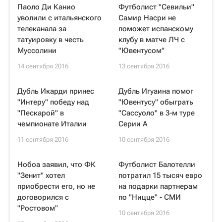
Паоло Ди Канио
Футболист "Севильи"
уволили с итальянского
Самир Насри не
телеканала за
поможет испанскому
татуировку в честь
клубу в матче ЛЧ с
Муссолини
"Ювентусом"
14 сентября 2016
13 сентября 2016
Дубль Икарди принес
Дубль Игуаина помог
"Интеру" победу над
"Ювентусу" обыграть
"Пескарой" в
"Сассуоло" в 3-м туре
чемпионате Италии
Серии А
11 сентября 2016
10 сентября 2016
Нобоа заявил, что ФК
Футболист Балотелли
"Зенит" хотел
потратил 15 тысяч евро
приобрести его, но не
на подарки партнерам
договорился с
по "Ницце" - СМИ
"Ростовом"
10 сентября 2016