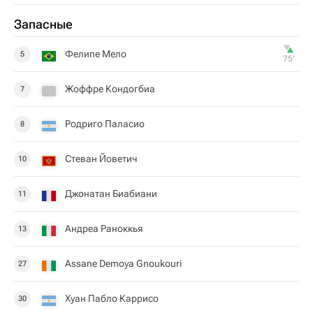
Запасные
Фелипе Мело
5
75‎’‎
Жоффре Кондогбиа
7
Родриго Паласио
8
Стеван Йоветич
10
Джонатан Биабиани
11
Андреа Раноккья
13
Assane Demoya Gnoukouri
27
Хуан Пабло Каррисо
30