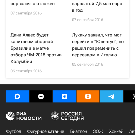
сорвался, а отложен
зарплатой 7,5 млн евро
в год
07 сентября 2016
07 сентября 2016
Дани Алвес будет
Лукаку заявил, что мог
капитаном сборной
перейти в "Ювентус", но
Бразилии в матче
решил повременить с
отбора ЧМ-2018 против
переездом в Италию
Колумбии
05 сентября 2016
06 сентября 2016
Футбол
Фигурное катание
Биатлон
ЗОЖ
Хоккей
Ав