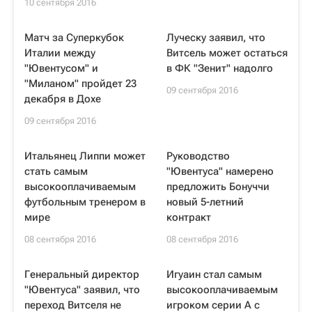
10 сентября 2016
Матч за Суперкубок
Луческу заявил, что
Италии между
Витсель может остаться
"Ювентусом" и
в ФК "Зенит" надолго
"Миланом" пройдет 23
09 сентября 2016
декабря в Дохе
09 сентября 2016
Итальянец Липпи может
Руководство
стать самым
"Ювентуса" намерено
высокооплачиваемым
предложить Бонуччи
футбольным тренером в
новый 5-летний
мире
контракт
08 сентября 2016
08 сентября 2016
Генеральный директор
Игуаин стал самым
"Ювентуса" заявил, что
высокооплачиваемым
переход Витселя не
игроком серии А с