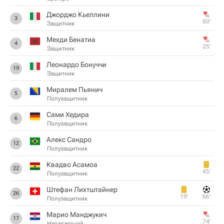
Джорджо Кьеллини
3
80‎’‎
Защитник
Мехди Бенатиа
4
25‎’‎
Защитник
Леонардо Бонуччи
19
Защитник
Миралем Пьянич
5
Полузащитник
Сами Хедира
6
Полузащитник
Алекс Сандро
12
Полузащитник
Квадво Асамоа
22
45‎’‎
Полузащитник
Штефан Лихтштайнер
26
19‎’‎
66‎’‎
Полузащитник
Марио Манджукич
17
74‎’‎
Нападающий