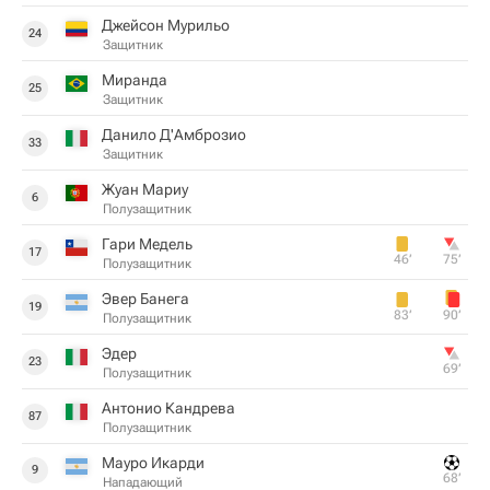
Джейсон Мурильо
24
Защитник
Миранда
25
Защитник
Данило Д'Амброзио
33
Защитник
Жуан Мариу
6
Полузащитник
Гари Медель
17
46‎’‎
75‎’‎
Полузащитник
Эвер Банега
19
83‎’‎
90‎’‎
Полузащитник
Эдер
23
69‎’‎
Полузащитник
Антонио Кандрева
87
Полузащитник
Мауро Икарди
9
68‎’‎
Нападающий