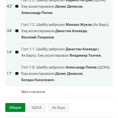
Гол! 2:2. Шайбу забросил
Кирилл Петров
(
ЦСКА
).
43‎’‎
Ему ассистировали
Денис Денисов
,
Александр Попов
.
Гол! 1:2. Шайбу забросил
Михаил Жуков
(
Ак Барс
).
34‎’‎
Ему ассистировали
Джастин Азеведо
,
Василий Токранов
.
Гол! 1:1. Шайбу забросил
Джастин Азеведо
(
14‎’‎
Ак Барс
). Ему ассистировал
Владимир Ткачев
.
Гол! 1:0. Шайбу забросил
Александр Попов
(
ЦСКА
).
11‎’‎
Ему ассистировали
Денис Денисов
,
Богдан Киселевич
.
Матч начался
Общее
ЦСКА
Ак Барс