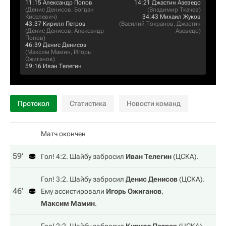
11:15
Александр Попов
14:21
Джастин Азеведо
(
Денис Денисов
,
Богдан
(
Владимир Ткачев
)
Киселевич
)
34:43
Михаил Жуков
43:37
Кирилл Петров
(
Василий Токранов
,
Джастин
(
Денис Денисов
,
Александр
Азеведо
)
Попов
)
46:39
Денис Денисов
(
Максим Мамин
,
Игорь
Ожиганов
)
59:16
Иван Телегин
Протокол
Статистика
Новости команд
Матч окончен
59‎’‎
Гол! 4:2. Шайбу забросил
Иван Телегин
(
ЦСКА
).
Гол! 3:2. Шайбу забросил
Денис Денисов
(
ЦСКА
).
46‎’‎
Ему ассистировали
Игорь Ожиганов
,
Максим Мамин
.