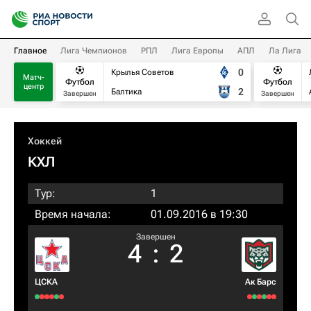
Главное
Лига Чемпионов
РПЛ
Лига Европы
АПЛ
Ла Лига
0
Крылья Советов
Матч-
Футбол
Футбол
центр
2
Балтика
Завершен
Завершен
Хоккей
КХЛ
Тур:
1
Время начала:
01.09.2016 в 19:30
Завершен
4
:
2
ЦСКА
Ак Барс