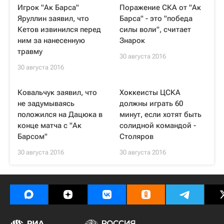
Игрок "Ак Барса"
Поражение СКА от "Ак
Яруллин заявил, что
Барса" - это "победа
Кетов извинился перед
силы воли", считает
ним за нанесенную
Знарок
травму
30 августа 2016
30 августа 2016
Ковальчук заявил, что
Хоккеисты ЦСКА
не задумываясь
должны играть 60
положился на Дацюка в
минут, если хотят быть
конце матча с "Ак
солидной командой -
Барсом"
Столяров
30 августа 2016
30 августа 2016