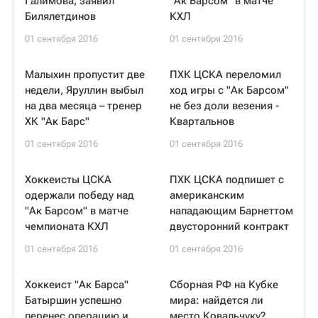
Галимова, заявил
"Ак Барсом" в матче
Билялетдинов
КХЛ
01 сентября 2016
01 сентября 2016
Малыхин пропустит две
ПХК ЦСКА переломил
недели, Яруллин выбыл
ход игры с "Ак Барсом"
на два месяца – тренер
не без доли везения -
ХК "Ак Барс"
Квартальнов
01 сентября 2016
01 сентября 2016
Хоккеисты ЦСКА
ПХК ЦСКА подпишет с
одержали победу над
американским
"Ак Барсом" в матче
нападающим Барнеттом
чемпионата КХЛ
двусторонний контракт
01 сентября 2016
01 сентября 2016
Хоккеист "Ак Барса"
Сборная РФ на Кубке
Батыршин успешно
мира: найдется ли
перенес операцию и
место Ковальчуку?