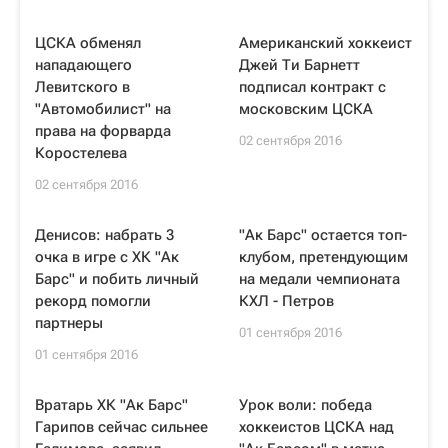
ЦСКА обменял
Американский хоккеист
нападающего
Джей Ти Барнетт
Левитского в
подписал контракт с
"Автомобилист" на
московским ЦСКА
права на форварда
02 сентября 2016
Коростелева
02 сентября 2016
Денисов: набрать 3
"Ак Барс" остается топ-
очка в игре с ХК "Ак
клубом, претендующим
Барс" и побить личный
на медали чемпионата
рекорд помогли
КХЛ - Петров
партнеры
01 сентября 2016
01 сентября 2016
Вратарь ХК "Ак Барс"
Урок воли: победа
Гарипов сейчас сильнее
хоккеистов ЦСКА над