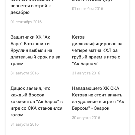
вернется в строй к
01 сентября 2016
декабрю
01 сентября 2016
Защитники ХК "Ак
Кетов
Барс" Батыршин и
дисквалифицирован на
Яруллин выбыли на
четыре матча КХЛ за
длительный срок из-за
грубый прием в игре с
травм
"Ак Барсом"
31 августа 2016
31 августа 2016
Дацюк заявил, что
Нападающего ХК СКА
каждый бросок
Кетова не стоит винить
хоккеистов "Ак Барса" в
за удаление в игре с "Ак
игре со СКА становился
Барсом" - Знарок
голом
30 августа 2016
31 августа 2016