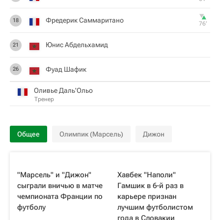
Фредерик Саммаритано
18
76‎’‎
Юнис Абдельхамид
21
Фуад Шафик
26
Оливье Даль'Ольо
Тренер
Общее
Олимпик (Марсель)
Дижон
"Марсель" и "Дижон"
Хавбек "Наполи"
сыграли вничью в матче
Гамшик в 6-й раз в
чемпионата Франции по
карьере признан
футболу
лучшим футболистом
года в Словакии