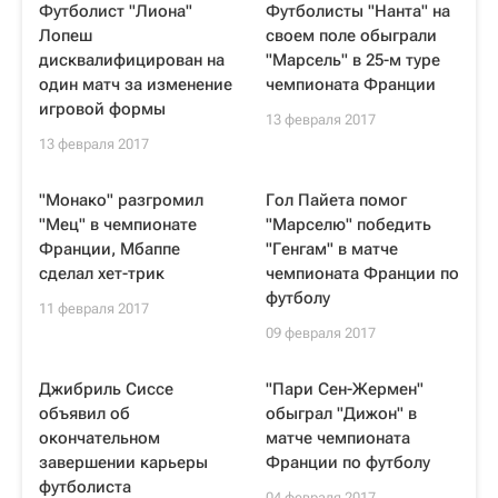
Футболист "Лиона"
Футболисты "Нанта" на
Лопеш
своем поле обыграли
дисквалифицирован на
"Марсель" в 25-м туре
один матч за изменение
чемпионата Франции
игровой формы
13 февраля 2017
13 февраля 2017
"Монако" разгромил
Гол Пайета помог
"Мец" в чемпионате
"Марселю" победить
Франции, Мбаппе
"Генгам" в матче
сделал хет-трик
чемпионата Франции по
футболу
11 февраля 2017
09 февраля 2017
Джибриль Сиссе
"Пари Сен-Жермен"
объявил об
обыграл "Дижон" в
окончательном
матче чемпионата
завершении карьеры
Франции по футболу
футболиста
04 февраля 2017