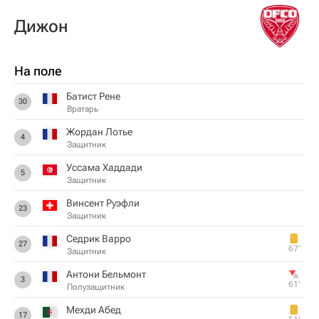
Дижон
На поле
Батист Рене
30
Вратарь
Жордан Лотье
4
Защитник
Уссама Хаддади
5
Защитник
Винсент Руэфли
23
Защитник
Седрик Варро
27
67‎’‎
Защитник
Антони Бельмонт
3
61‎’‎
Полузащитник
Мехди Абед
17