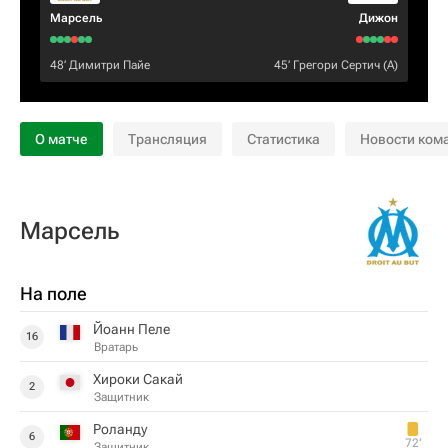
Марсель
Дижон
48‎’‎
Димитри Пайе
45‎’‎
Грегори Сертич
(А)
О матче
Трансляция
Статистика
Новости ком
Марсель
На поле
Йоанн Пеле
16
Вратарь
Хироки Сакай
2
Защитник
Роланду
6
72‎’‎
Защитник