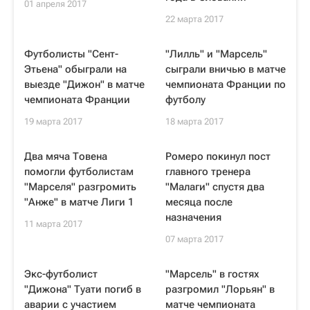
01 апреля 2017
22 марта 2017
Футболисты "Сент-
"Лилль" и "Марсель"
Этьена" обыграли на
сыграли вничью в матче
выезде "Дижон" в матче
чемпионата Франции по
чемпионата Франции
футболу
19 марта 2017
18 марта 2017
Два мяча Товена
Ромеро покинул пост
помогли футболистам
главного тренера
"Марселя" разгромить
"Малаги" спустя два
"Анже" в матче Лиги 1
месяца после
назначения
11 марта 2017
07 марта 2017
Экс-футболист
"Марсель" в гостях
"Дижона" Туати погиб в
разгромил "Лорьян" в
аварии с участием
матче чемпионата