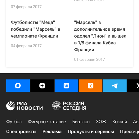
07 февраля 2017
Футболисты "Меца"
"Марсель" в
победили "Марсель" в
дополнительное время
чемпионате Франции
одолел "Лион" и вышел
в 1/8 финала Кубка
04 февраля 2017
Франции
01 февраля 2017
Футбол
Фигурное катание
Биатлон
ЗОЖ
Хоккей
Ав
Спецпроекты
Реклама
Продукты и сервисы
Пресс-ц