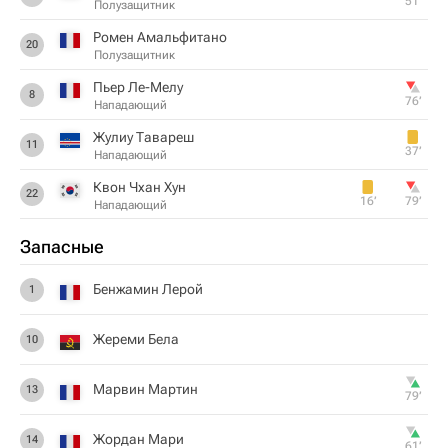
51‎’‎
Полузащитник
Ромен Амальфитано
20
Полузащитник
Пьер Ле-Мелу
8
76‎’‎
Нападающий
Жулиу Тавареш
11
37‎’‎
Нападающий
Квон Чхан Хун
22
16‎’‎
79‎’‎
Нападающий
Запасные
Бенжамин Лерой
1
Жереми Бела
10
Марвин Мартин
13
79‎’‎
Жордан Мари
14
61‎’‎