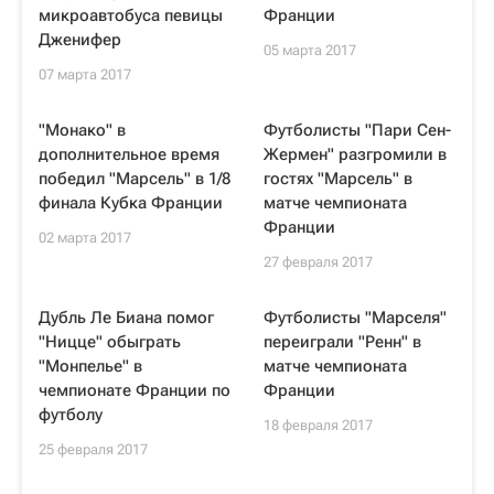
микроавтобуса певицы
Франции
Дженифер
05 марта 2017
07 марта 2017
"Монако" в
Футболисты "Пари Сен-
дополнительное время
Жермен" разгромили в
победил "Марсель" в 1/8
гостях "Марсель" в
финала Кубка Франции
матче чемпионата
Франции
02 марта 2017
27 февраля 2017
Дубль Ле Биана помог
Футболисты "Марселя"
"Ницце" обыграть
переиграли "Ренн" в
"Монпелье" в
матче чемпионата
чемпионате Франции по
Франции
футболу
18 февраля 2017
25 февраля 2017