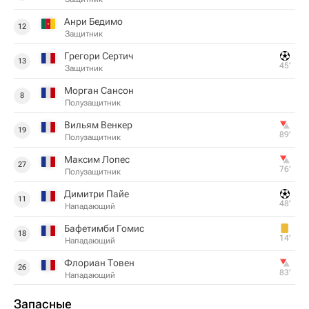
Анри Бедимо
12
Защитник
Грегори Сертич
13
45‎’‎
Защитник
Морган Сансон
8
Полузащитник
Вильям Венкер
19
89‎’‎
Полузащитник
Максим Лопес
27
76‎’‎
Полузащитник
Димитри Пайе
11
48‎’‎
Нападающий
Бафетимби Гомис
18
14‎’‎
Нападающий
Флориан Товен
26
83‎’‎
Нападающий
Запасные