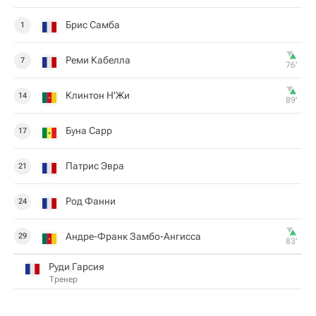
Брис Самба
1
Реми Кабелла
7
76‎’‎
Клинтон Н'Жи
14
89‎’‎
Буна Сарр
17
Патрис Эвра
21
Род Фанни
24
Андре-Франк Замбо-Ангисса
29
83‎’‎
Руди Гарсия
Тренер