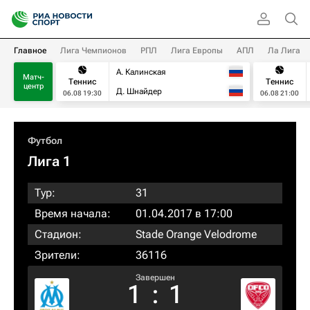
Главное
Лига Чемпионов
РПЛ
Лига Европы
АПЛ
Ла Лига
А. Калинская
Матч-
Теннис
Теннис
центр
Д. Шнайдер
06.08 19:30
06.08 21:00
Футбол
Лига 1
Тур:
31
Время начала:
01.04.2017 в 17:00
Стадион:
Stade Orange Velodrome
Зрители:
36116
Завершен
1
:
1