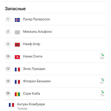
Запасные
Рунар Рунарссон
1
Микаэль Альфонс
2
Наиф Агер
4
Наим Слити
10
83‎’‎
Энзо Луаодис
12
Флоран Бальмон
15
87‎’‎
Сори Каба
28
76‎’‎
Антуан Комбуаре
Тренер