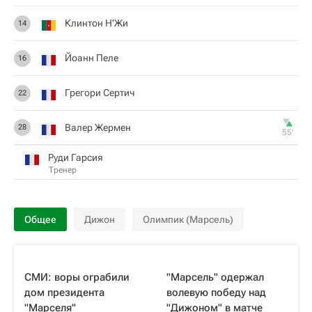
Клинтон Н'Жи
14
Йоанн Пеле
16
Грегори Сертич
22
Валер Жермен
28
55‎’‎
Руди Гарсия
Тренер
Общее
Дижон
Олимпик (Марсель)
СМИ: воры ограбили
"Марсель" одержал
дом президента
волевую победу над
"Марселя"
"Дижоном" в матче