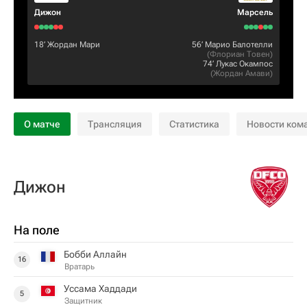
Дижон
Марсель
18‎’‎
Жордан Мари
56‎’‎
Марио Балотелли
(
Флориан Товен
)
74‎’‎
Лукас Окампос
(
Жордан Амави
)
О матче
Трансляция
Статистика
Новости ком
Дижон
На поле
Бобби Аллайн
16
Вратарь
Уссама Хаддади
5
Защитник