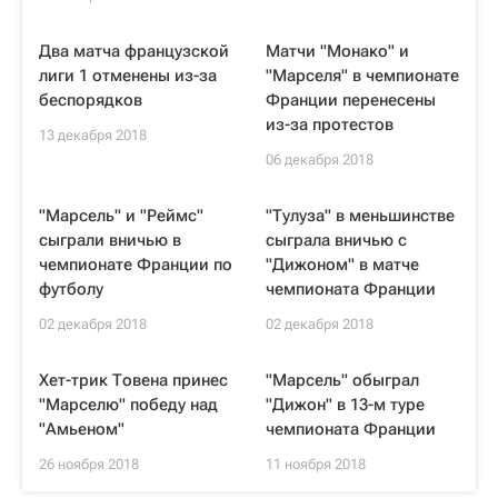
Два матча французской
Матчи "Монако" и
лиги 1 отменены из-за
"Марселя" в чемпионате
беспорядков
Франции перенесены
из-за протестов
13 декабря 2018
06 декабря 2018
"Марсель" и "Реймс"
"Тулуза" в меньшинстве
сыграли вничью в
сыграла вничью с
чемпионате Франции по
"Дижоном" в матче
футболу
чемпионата Франции
02 декабря 2018
02 декабря 2018
Хет-трик Товена принес
"Марсель" обыграл
"Марселю" победу над
"Дижон" в 13-м туре
"Амьеном"
чемпионата Франции
26 ноября 2018
11 ноября 2018