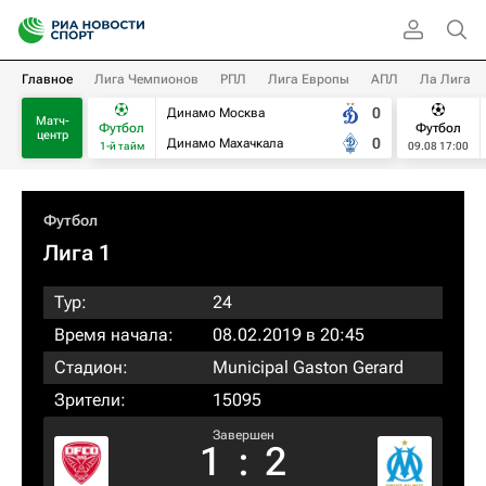
Главное
Лига Чемпионов
РПЛ
Лига Европы
АПЛ
Ла Лига
0
Динамо Москва
Матч-
Футбол
Футбол
центр
0
Динамо Махачкала
1-й тайм
09.08 17:00
Футбол
Лига 1
Тур:
24
Время начала:
08.02.2019 в 20:45
Стадион:
Municipal Gaston Gerard
Зрители:
15095
Завершен
1
:
2