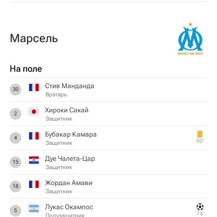
Марсель
На поле
Стив Манданда
30
Вратарь
Хироки Сакай
2
Защитник
Бубакар Камара
4
90‎’‎
Защитник
Дуе Чалета-Цар
15
Защитник
Жордан Амави
18
Защитник
Лукас Окампос
5
74‎’‎
Полузащитник