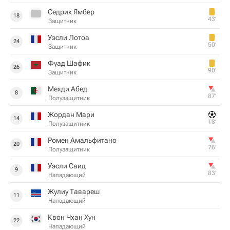
Седрик Ямбер
18
43‎’‎
Защитник
Уэсли Лотоа
24
50‎’‎
Защитник
Фуад Шафик
26
90‎’‎
Защитник
Мехди Абед
8
87‎’‎
Полузащитник
Жордан Мари
14
18‎’‎
Полузащитник
Ромен Амальфитано
20
76‎’‎
Полузащитник
Уэсли Саид
9
83‎’‎
Нападающий
Жулиу Тавареш
11
Нападающий
Квон Чхан Хун
22
Нападающий