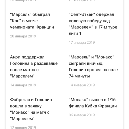
"Марсель" обыграл
"Сент-Этьен" одержал
"Кан" в матче
волевую победу над
чемпионата Франции
"Марселем" в 17-м туре
лиги 1
20 января 2019
17 января 2019
Анри поддержал
"Марсель" и "Монако"
Головина в раздевалке
сыграли вничью,
после матча с
Головин провел на поле
"Марселем"
74 минуты
14 января 2019
14 января 2019
Фабрегас и Головин
"Монако" вышел в 1/16
вошли в заявку
финала Кубка Франции
"Монако" на матч с
06 января 2019
"Марселем"
12 января 2019