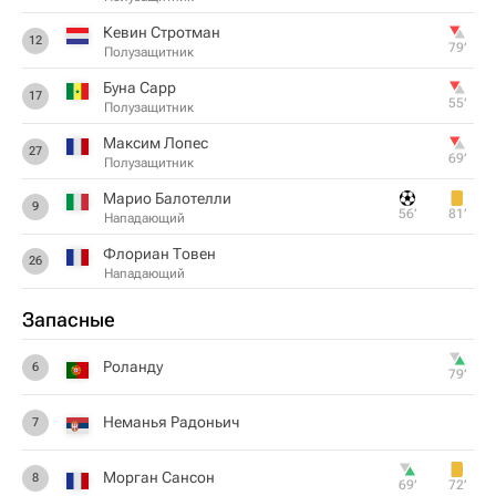
Кевин Стротман
12
79‎’‎
Полузащитник
Буна Сарр
17
55‎’‎
Полузащитник
Максим Лопес
27
69‎’‎
Полузащитник
Марио Балотелли
9
56‎’‎
81‎’‎
Нападающий
Флориан Товен
26
Нападающий
Запасные
Роланду
6
79‎’‎
Неманья Радоньич
7
Морган Сансон
8
69‎’‎
72‎’‎