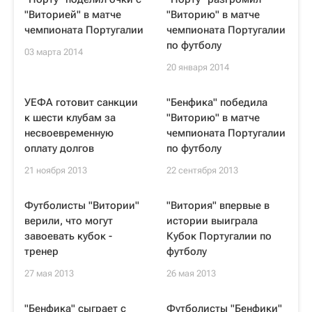
"Виторией" в матче
"Виторию" в матче
чемпионата Португалии
чемпионата Португалии
по футболу
03 марта 2014
20 января 2014
УЕФА готовит санкции
"Бенфика" победила
к шести клубам за
"Виторию" в матче
несвоевременную
чемпионата Португалии
оплату долгов
по футболу
21 ноября 2013
22 сентября 2013
Футболисты "Витории"
"Витория" впервые в
верили, что могут
истории выиграла
завоевать кубок -
Кубок Португалии по
тренер
футболу
27 мая 2013
26 мая 2013
"Бенфика" сыграет с
Футболисты "Бенфики"