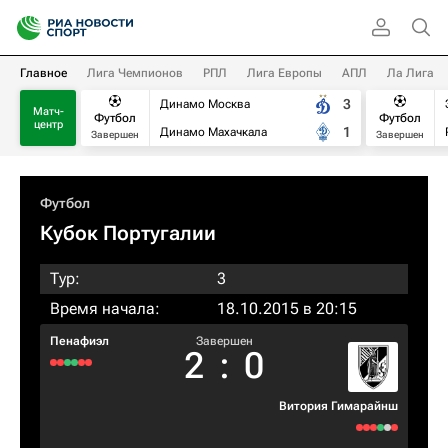
Главное
Лига Чемпионов
РПЛ
Лига Европы
АПЛ
Ла Лига
3
Динамо Москва
Матч-
Футбол
Футбол
центр
1
Динамо Махачкала
Завершен
Завершен
Футбол
Кубок Португалии
Тур:
3
Время начала:
18.10.2015 в 20:15
Пенафиэл
Завершен
2
:
0
Витория Гимарайнш