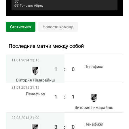
50‎’‎
69‎’‎
Гонсало Абреу
Статистика
Новости команд
Последние матчи между собой
11.01.2024 23:15
Пенафиэл
1
:
0
Витория Гимарайнш
31.01.2015 21:15
Пенафиэл
1
:
1
Витория Гимарайнш
22.08.2014 21:00
Пенафиэл
3
:
0