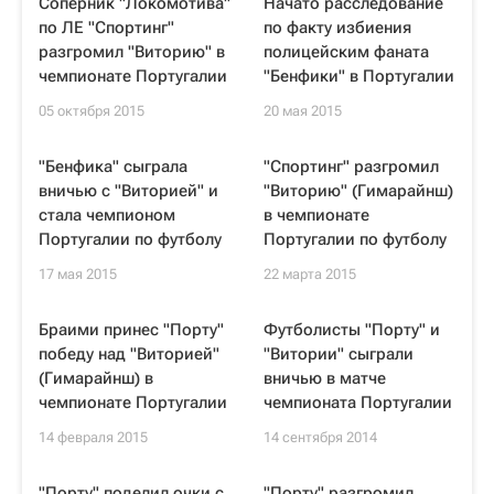
Соперник "Локомотива"
Начато расследование
по ЛЕ "Спортинг"
по факту избиения
разгромил "Виторию" в
полицейским фаната
чемпионате Португалии
"Бенфики" в Португалии
05 октября 2015
20 мая 2015
"Бенфика" сыграла
"Спортинг" разгромил
вничью с "Виторией" и
"Виторию" (Гимарайнш)
стала чемпионом
в чемпионате
Португалии по футболу
Португалии по футболу
17 мая 2015
22 марта 2015
Браими принес "Порту"
Футболисты "Порту" и
победу над "Виторией"
"Витории" сыграли
(Гимарайнш) в
вничью в матче
чемпионате Португалии
чемпионата Португалии
14 февраля 2015
14 сентября 2014
"Порту" поделил очки с
"Порту" разгромил