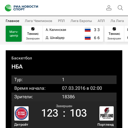
Главное
Лига Чемпионов
РПЛ
Лига Европы
АПЛ
Ла Лига
3
3
А. Калинская
Матч-
Теннис
Теннис
центр
6
6
Д. Шнайдер
Завершен
Завершен
Баскетбол
НБА
Тур:
1
Время начала:
07.03.2016 в 02:00
Зрители:
18386
Завершен
123
:
103
Детройт
Портленд