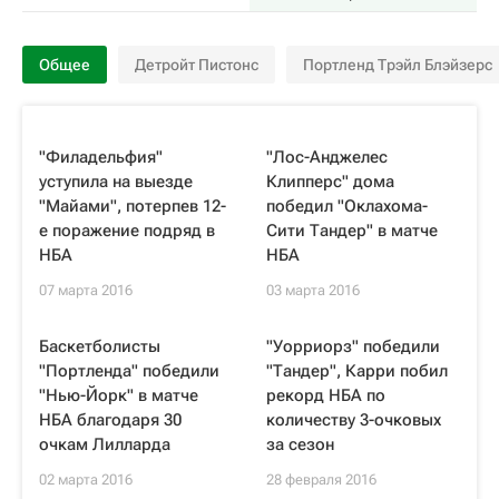
Общее
Детройт Пистонс
Портленд Трэйл Блэйзерс
"Филадельфия"
"Лос-Анджелес
уступила на выезде
Клипперс" дома
"Майами", потерпев 12-
победил "Оклахома-
е поражение подряд в
Сити Тандер" в матче
НБА
НБА
07 марта 2016
03 марта 2016
Баскетболисты
"Уорриорз" победили
"Портленда" победили
"Тандер", Карри побил
"Нью-Йорк" в матче
рекорд НБА по
НБА благодаря 30
количеству 3-очковых
очкам Лилларда
за сезон
02 марта 2016
28 февраля 2016