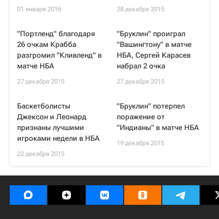
01 января 2016
28 декабря 2015
"Портленд" благодаря
"Бруклин" проиграл
26 очкам Крабба
"Вашингтону" в матче
разгромил "Кливленд" в
НБА, Сергей Карасев
матче НБА
набрал 2 очка
27 декабря 2015
27 декабря 2015
Баскетболисты
"Бруклин" потерпел
Джексон и Леонард
поражение от
признаны лучшими
"Индианы" в матче НБА
игроками недели в НБА
19 декабря 2015
22 декабря 2015