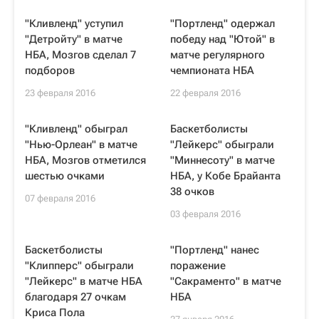
"Кливленд" уступил
"Портленд" одержал
"Детройту" в матче
победу над "Ютой" в
НБА, Мозгов сделал 7
матче регулярного
подборов
чемпионата НБА
23 февраля 2016
22 февраля 2016
"Кливленд" обыграл
Баскетболисты
"Нью-Орлеан" в матче
"Лейкерс" обыграли
НБА, Мозгов отметился
"Миннесоту" в матче
шестью очками
НБА, у Кобе Брайанта
38 очков
07 февраля 2016
03 февраля 2016
Баскетболисты
"Портленд" нанес
"Клипперс" обыграли
поражение
"Лейкерс" в матче НБА
"Сакраменто" в матче
благодаря 27 очкам
НБА
Криса Пола