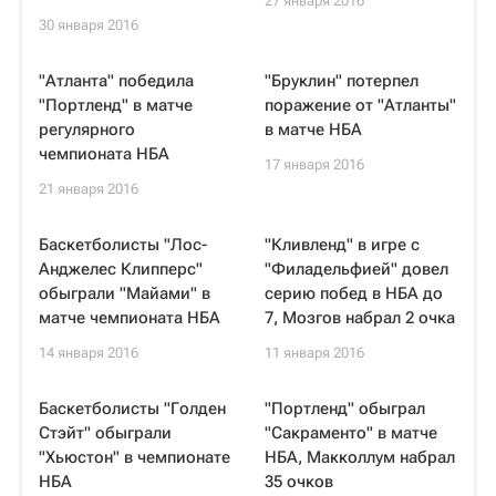
27 января 2016
30 января 2016
"Атланта" победила
"Бруклин" потерпел
"Портленд" в матче
поражение от "Атланты"
регулярного
в матче НБА
чемпионата НБА
17 января 2016
21 января 2016
Баскетболисты "Лос-
"Кливленд" в игре с
Анджелес Клипперс"
"Филадельфией" довел
обыграли "Майами" в
серию побед в НБА до
матче чемпионата НБА
7, Мозгов набрал 2 очка
14 января 2016
11 января 2016
Баскетболисты "Голден
"Портленд" обыграл
Стэйт" обыграли
"Сакраменто" в матче
"Хьюстон" в чемпионате
НБА, Макколлум набрал
НБА
35 очков