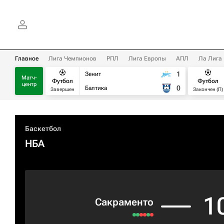
Главное
Лига Чемпионов
РПЛ
Лига Европы
АПЛ
Ла Лига
1
Зенит
Матч-
Футбол
Футбол
центр
0
Балтика
Завершен
Закончен (П)
Баскетбол
НБА
1
Сакраменто