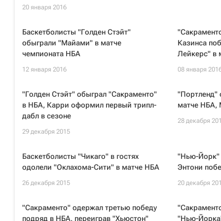
20 января 2016
Баскетболисты "Голден Стэйт"
"Сакраменто
обыграли "Майами" в матче
Казинса по
чемпионата НБА
Лейкерс" в 
12 января 2016
08 января 201
"Голден Стэйт" обыграл "Сакраменто"
"Портленд" 
в НБА, Карри оформил первый трипл-
матче НБА, 
дабл в сезоне
28 декабря 20
29 декабря 2015
Баскетболисты "Чикаго" в гостях
"Нью-Йорк" 
одолели "Оклахома-Сити" в матче НБА
Энтони побе
26 декабря 2015
20 декабря 20
"Сакраменто" одержал третью победу
"Сакрамент
подряд в НБА, переиграв "Хьюстон"
"Нью-Йорка"