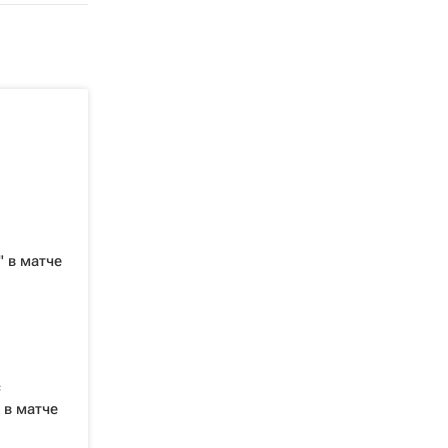
" в матче
с
 в матче