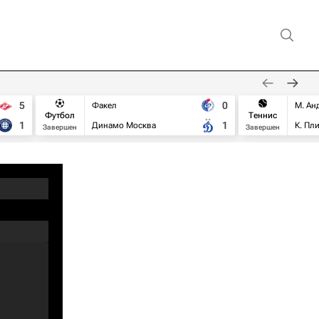
5
0
Факел
М. Ан
Футбол
Теннис
1
1
Динамо Москва
К. Пл
Завершен
Завершен