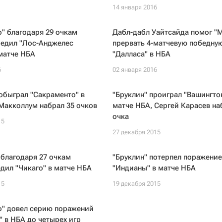
14 января 2016
" благодаря 29 очкам
Дабл-дабл Уайтсайда помог "
бедил "Лос-Анджелес
прервать 4-матчевую победну
матче НБА
"Далласа" в НБА
6
02 января 2016
обыграл "Сакраменто" в
"Бруклин" проиграл "Вашингтон
Макколлум набрал 35 очков
матче НБА, Сергей Карасев на
очка
15
27 декабря 2015
благодаря 27 очкам
"Бруклин" потерпел поражение
дил "Чикаго" в матче НБА
"Индианы" в матче НБА
15
19 декабря 2015
о" довел серию поражений
 в НБА до четырех игр