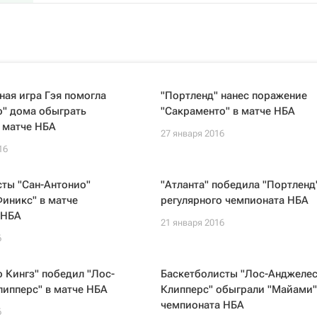
ная игра Гэя помогла
"Портленд" нанес поражение
о" дома обыграть
"Сакраменто" в матче НБА
 матче НБА
27 января 2016
16
ты "Сан-Антонио"
"Атланта" победила "Портленд
иникс" в матче
регулярного чемпионата НБА
 НБА
21 января 2016
6
 Кингз" победил "Лос-
Баскетболисты "Лос-Анджеле
ипперс" в матче НБА
Клипперс" обыграли "Майами"
чемпионата НБА
6