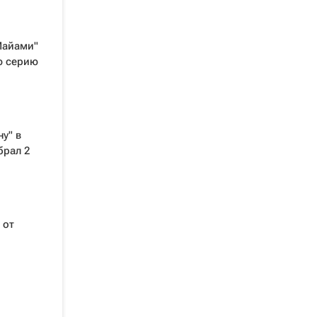
Майами"
ю серию
у" в
брал 2
 от