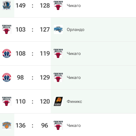
149
:
128
Чикаго
103
:
127
Орландо
108
:
119
Чикаго
98
:
129
Чикаго
110
:
120
Финикс
136
:
96
Чикаго