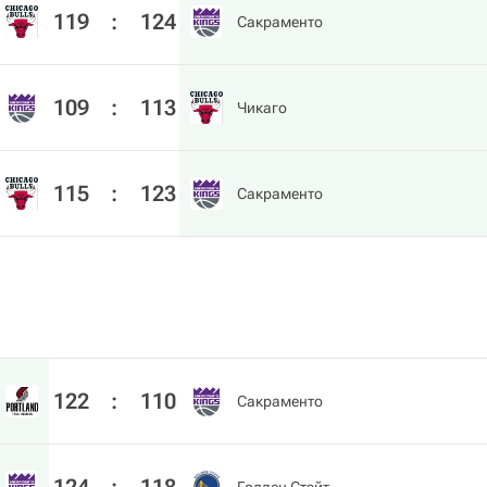
119
:
124
Сакраменто
109
:
113
Чикаго
115
:
123
Сакраменто
122
:
110
Сакраменто