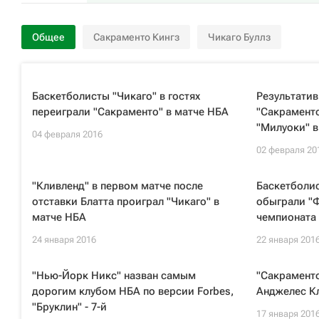
Общее
Сакраменто Кингз
Чикаго Буллз
Баскетболисты "Чикаго" в гостях
Результатив
переиграли "Сакраменто" в матче НБА
"Сакрамент
"Милуоки" в
04 февраля 2016
02 февраля 20
"Кливленд" в первом матче после
Баскетболис
отставки Блатта проиграл "Чикаго" в
обыграли "Ф
матче НБА
чемпионата
24 января 2016
22 января 201
"Нью-Йорк Никс" назван самым
"Сакраменто
дорогим клубом НБА по версии Forbes,
Анджелес Кл
"Бруклин" - 7-й
17 января 201