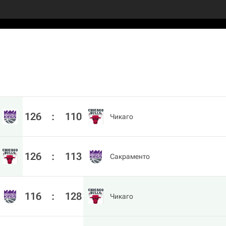
126
:
110
Чикаго
126
:
113
Сакраменто
116
:
128
Чикаго