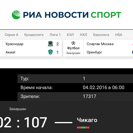
Серия А
Бундеслига
Лига 1
КХЛ
НХЛ
Евролига
НБА
2
Краснодар
Спартак Москва
Футбол
1
Ахмат
Оренбург
Завершен
Тур:
1
Время начала:
04.02.2016 в 06:00
Зрители:
17317
Завершен
02
:
107
Чикаго