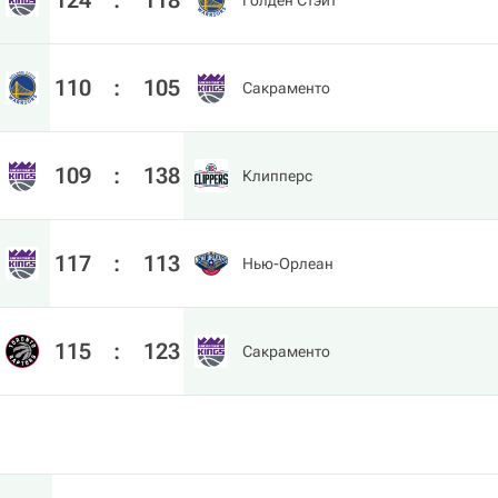
124
:
118
Голден Стэйт
110
:
105
Сакраменто
109
:
138
Клипперс
117
:
113
Нью-Орлеан
115
:
123
Сакраменто