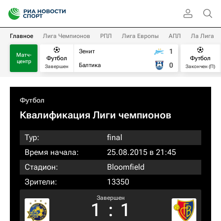
Главное
Лига Чемпионов
РПЛ
Лига Европы
АПЛ
Ла Лига
1
Зенит
Матч-
Футбол
Футбол
центр
0
Балтика
Завершен
Закончен (П)
Футбол
Квалификация Лиги чемпионов
Тур:
final
Время начала:
25.08.2015 в 21:45
Стадион:
Bloomfield
Зрители:
13350
Завершен
1
:
1