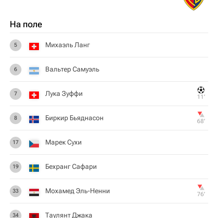
На поле
Михаэль Ланг
5
Вальтер Самуэль
6
Лука Зуффи
7
11‎’‎
Биркир Бьяднасон
8
68‎’‎
Марек Сухи
17
Бехранг Сафари
19
Мохамед Эль-Ненни
33
76‎’‎
Таулянт Джака
34