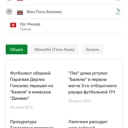
Жан-Поль Боэтиюс
77
68‎’‎
Урс Фишер
Тренер
Общее
Маккаби (Тель-Авив)
Базель
Футболист сборной
"Лех" дома уступил
Парагвая Дерлис
"Базелю" в первом
Гонсалес перешел из
матче 3-го отборочного
"Базеля" в киевское
раунда футбольной ЛЧ
"Динамо"
30 июля 2015
30 июля 2015
Прокуратура
Лапочкин рассудит