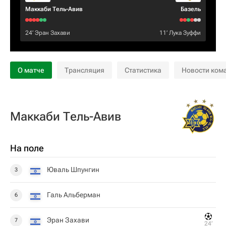
Маккаби Тель-Авив
Базель
24‎’‎
Эран Захави
11‎’‎
Лука Зуффи
О матче
Трансляция
Статистика
Новости ком
Маккаби Тель-Авив
На поле
Юваль Шпунгин
3
Галь Альберман
6
Эран Захави
7
24‎’‎