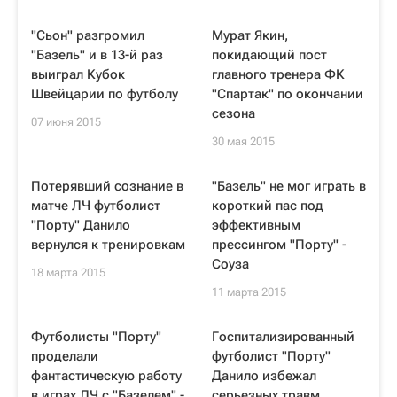
"Сьон" разгромил
Мурат Якин,
"Базель" и в 13-й раз
покидающий пост
выиграл Кубок
главного тренера ФК
Швейцарии по футболу
"Спартак" по окончании
сезона
07 июня 2015
30 мая 2015
Потерявший сознание в
"Базель" не мог играть в
матче ЛЧ футболист
короткий пас под
"Порту" Данило
эффективным
вернулся к тренировкам
прессингом "Порту" -
Соуза
18 марта 2015
11 марта 2015
Футболисты "Порту"
Госпитализированный
проделали
футболист "Порту"
фантастическую работу
Данило избежал
в играх ЛЧ с "Базелем" -
серьезных травм