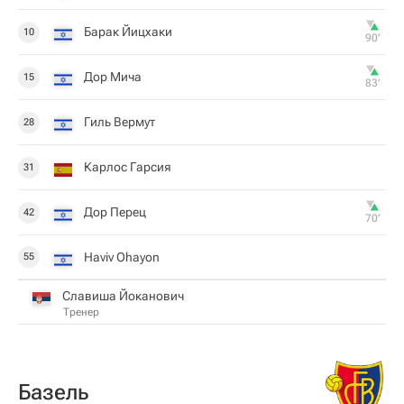
Барак Йицхаки
10
90‎’‎
Дор Мича
15
83‎’‎
Гиль Вермут
28
Карлос Гарсия
31
Дор Перец
42
70‎’‎
Haviv Ohayon
55
Славиша Йоканович
Тренер
Базель