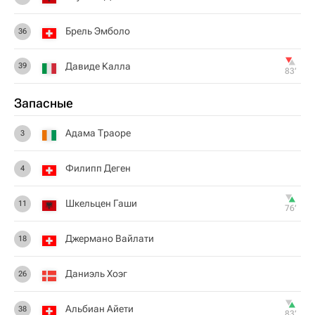
Брель Эмболо
36
Давиде Калла
39
83‎’‎
Запасные
Адама Траоре
3
Филипп Деген
4
Шкельцен Гаши
11
76‎’‎
Джермано Вайлати
18
Даниэль Хоэг
26
Альбиан Айети
38
83‎’‎