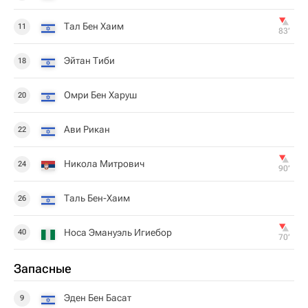
Тал Бен Хаим
11
83‎’‎
Эйтан Тиби
18
Омри Бен Харуш
20
Ави Рикан
22
Никола Митрович
24
90‎’‎
Таль Бен-Хаим
26
Носа Эмануэль Игиебор
40
70‎’‎
Запасные
Эден Бен Басат
9