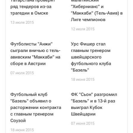
Татарстана проверит
мальтийский
ряд тендеров из-за
"Хибернианс" и
трагедии в Омске
"Маккаби" (Тель-Авив) в
Лиге чемпионов
13 июля 2015
12 июля 2015
Футболисты "Анжи"
Урс Фишер стал
сыграли вничью с тель-
главным тренером
авивским "Маккаби" на
швейцарского
сборе в Австрии
футбольного клуба
"Базель"
07 июля 2015
18 июня 2015
Футбольный клуб
ФК "Сьон" разгромил
"Базель" объявил о
"Базель" и в 13-й раз
расторжении контракта
выиграл Кубок
с главным тренером
Швейцарии
Соузой
07 июня 2015
18 июня 2015