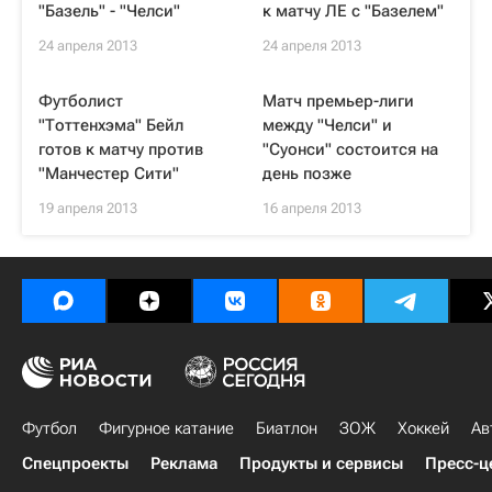
"Базель" - "Челси"
к матчу ЛЕ с "Базелем"
24 апреля 2013
24 апреля 2013
Футболист
Матч премьер-лиги
"Тоттенхэма" Бейл
между "Челси" и
готов к матчу против
"Суонси" состоится на
"Манчестер Сити"
день позже
19 апреля 2013
16 апреля 2013
Футбол
Фигурное катание
Биатлон
ЗОЖ
Хоккей
Ав
Спецпроекты
Реклама
Продукты и сервисы
Пресс-ц