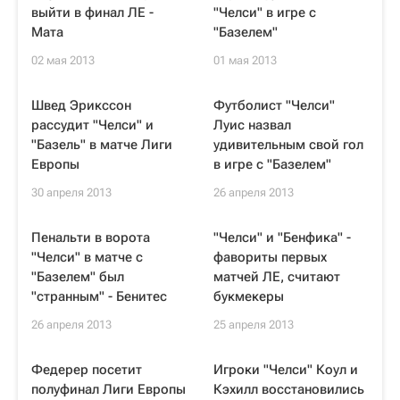
выйти в финал ЛЕ -
"Челси" в игре с
Мата
"Базелем"
02 мая 2013
01 мая 2013
Швед Эрикссон
Футболист "Челси"
рассудит "Челси" и
Луис назвал
"Базель" в матче Лиги
удивительным свой гол
Европы
в игре с "Базелем"
30 апреля 2013
26 апреля 2013
Пенальти в ворота
"Челси" и "Бенфика" -
"Челси" в матче с
фавориты первых
"Базелем" был
матчей ЛЕ, считают
"странным" - Бенитес
букмекеры
26 апреля 2013
25 апреля 2013
Федерер посетит
Игроки "Челси" Коул и
полуфинал Лиги Европы
Кэхилл восстановились