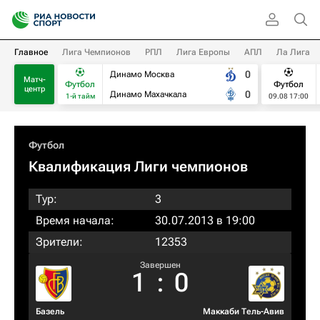
Главное
Лига Чемпионов
РПЛ
Лига Европы
АПЛ
Ла Лига
0
Динамо Москва
Матч-
Футбол
Футбол
центр
0
Динамо Махачкала
1-й тайм
09.08 17:00
Футбол
Квалификация Лиги чемпионов
Тур:
3
Время начала:
30.07.2013 в 19:00
Зрители:
12353
Завершен
1
:
0
Базель
Маккаби Тель-Авив