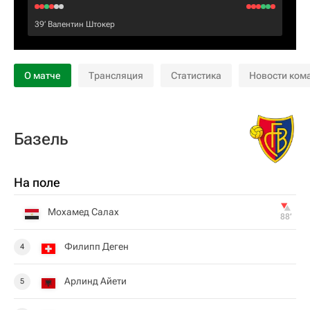
39‎’‎
Валентин Штокер
О матче
Трансляция
Статистика
Новости ком
Базель
На поле
Мохамед Салах
88‎’‎
Филипп Деген
4
Арлинд Айети
5