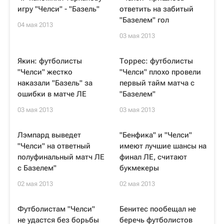
игру "Челси" - "Базель"
ответить на забитый
"Базелем" гол
04 мая 2013
03 мая 2013
Якин: футболисты
Торрес: футболисты
"Челси" жестко
"Челси" плохо провели
наказали "Базель" за
первый тайм матча с
ошибки в матче ЛЕ
"Базелем"
03 мая 2013
03 мая 2013
Лэмпард выведет
"Бенфика" и "Челси"
"Челси" на ответный
имеют лучшие шансы на
полуфинальный матч ЛЕ
финал ЛЕ, считают
с Базелем"
букмекеры
02 мая 2013
02 мая 2013
Футболистам "Челси"
Бенитес пообещал не
не удастся без борьбы
беречь футболистов