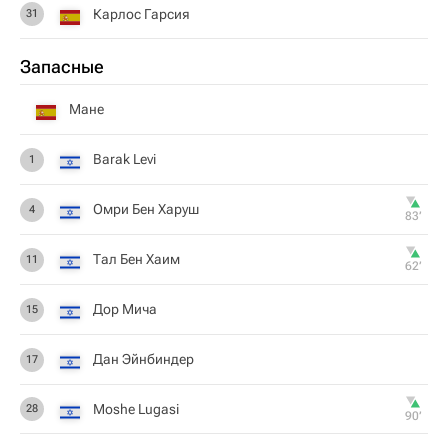
Карлос Гарсия
31
Запасные
Мане
Barak Levi
1
Омри Бен Харуш
4
83‎’‎
Тал Бен Хаим
11
62‎’‎
Дор Мича
15
Дан Эйнбиндер
17
Moshe Lugasi
28
90‎’‎