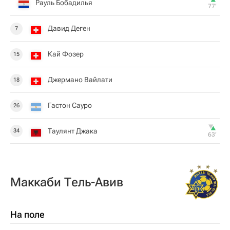
Рауль Бобадилья
77‎’‎
Давид Деген
7
Кай Фозер
15
Джермано Вайлати
18
Гастон Сауро
26
Таулянт Джака
34
63‎’‎
Маккаби Тель-Авив
На поле