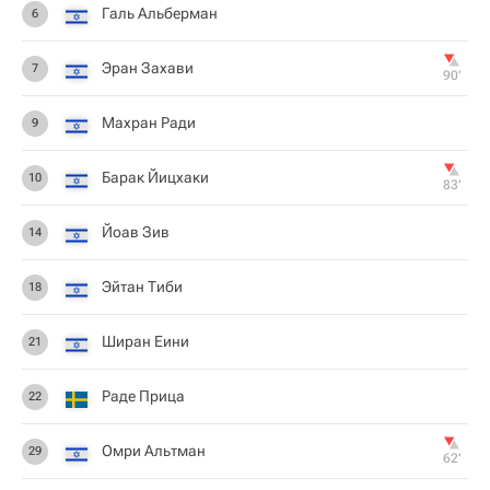
Галь Альберман
6
Эран Захави
7
90‎’‎
Махран Ради
9
Барак Йицхаки
10
83‎’‎
Йоав Зив
14
Эйтан Тиби
18
Ширан Еини
21
Раде Прица
22
Омри Альтман
29
62‎’‎