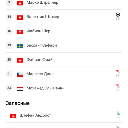
Марко Штреллер
9
Валентин Штокер
14
39‎’‎
Фабиан Шер
16
Бехранг Сафари
19
Фабиан Фрай
20
Марсело Диас
21
63‎’‎
Мохамед Эль-Ненни
33
77‎’‎
Запасные
Штефан Андрист
88‎’‎