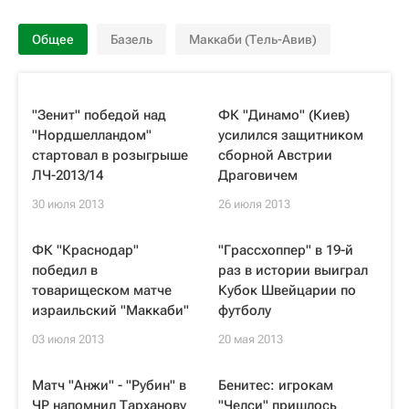
Общее
Базель
Маккаби (Тель-Авив)
"Зенит" победой над
ФК "Динамо" (Киев)
"Нордшелландом"
усилился защитником
стартовал в розыгрыше
сборной Австрии
ЛЧ-2013/14
Драговичем
30 июля 2013
26 июля 2013
ФК "Краснодар"
"Грассхоппер" в 19-й
победил в
раз в истории выиграл
товарищеском матче
Кубок Швейцарии по
израильский "Маккаби"
футболу
03 июля 2013
20 мая 2013
Матч "Анжи" - "Рубин" в
Бенитес: игрокам
ЧР напомнил Тарханову
"Челси" пришлось