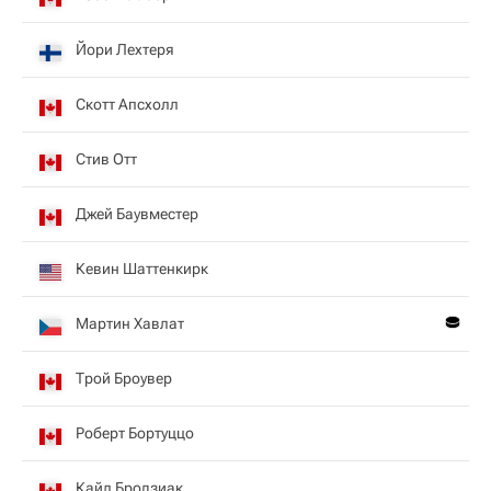
Йори Лехтеря
Скотт Апсхолл
Стив Отт
Джей Баувместер
Кевин Шаттенкирк
Мартин Хавлат
Трой Броувер
Роберт Бортуццо
Кайл Бродзиак