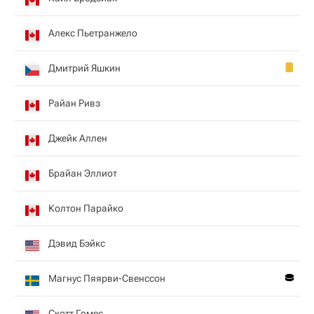
Алекс Пьетранжело
Дмитрий Яшкин
Райан Ривз
Джейк Аллен
Брайан Эллиот
Колтон Парайко
Дэвид Бэйкс
Магнус Пяярви-Свенссон
Скотт Гомес