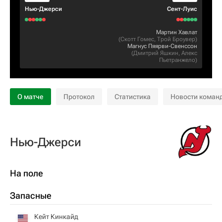
Нью-Джерси
Сент-Луис
Мартин Хавлат
(
Скотт Гомес
,
Трой Броувер
)
Магнус Пяярви-Свенссон
(
Дмитрий Яшкин
,
Алекс
Пьетранжело
)
О матче
Протокол
Статистика
Новости коман
Нью-Джерси
На поле
Запасные
Кейт Кинкайд