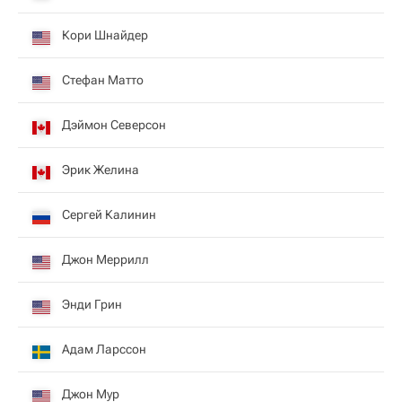
Кори Шнайдер
Стефан Матто
Дэймон Северсон
Эрик Желина
Сергей Калинин
Джон Меррилл
Энди Грин
Адам Ларссон
Джон Мур