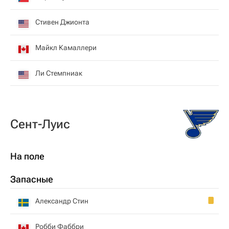
Стивен Джионта
Майкл Камаллери
Ли Стемпниак
Сент-Луис
На поле
Запасные
Александр Стин
Робби Фаббри