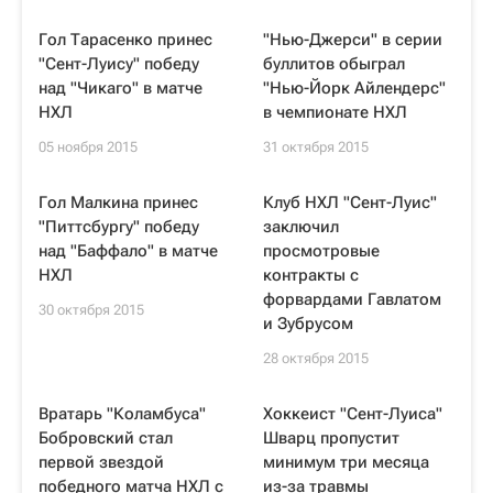
Гол Тарасенко принес
"Нью-Джерси" в серии
"Сент-Луису" победу
буллитов обыграл
над "Чикаго" в матче
"Нью-Йорк Айлендерс"
НХЛ
в чемпионате НХЛ
05 ноября 2015
31 октября 2015
Гол Малкина принес
Клуб НХЛ "Сент-Луис"
"Питтсбургу" победу
заключил
над "Баффало" в матче
просмотровые
НХЛ
контракты с
форвардами Гавлатом
30 октября 2015
и Зубрусом
28 октября 2015
Вратарь "Коламбуса"
Хоккеист "Сент-Луиса"
Бобровский стал
Шварц пропустит
первой звездой
минимум три месяца
победного матча НХЛ с
из-за травмы