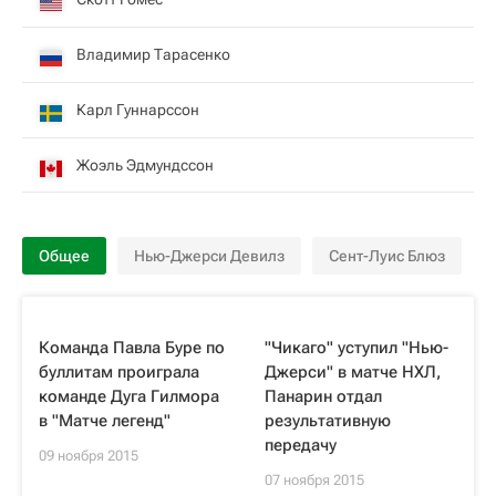
Владимир Тарасенко
Карл Гуннарссон
Жоэль Эдмундссон
Общее
Нью-Джерси Девилз
Сент-Луис Блюз
Команда Павла Буре по
"Чикаго" уступил "Нью-
буллитам проиграла
Джерси" в матче НХЛ,
команде Дуга Гилмора
Панарин отдал
в "Матче легенд"
результативную
передачу
09 ноября 2015
07 ноября 2015