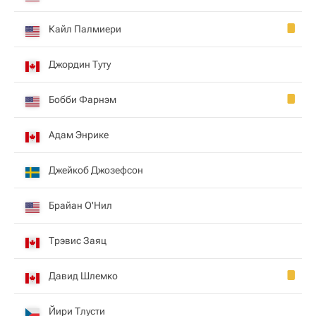
Кайл Палмиери
Джордин Туту
Бобби Фарнэм
Адам Энрике
Джейкоб Джозефсон
Брайан О'Нил
Трэвис Заяц
Давид Шлемко
Йири Тлусти