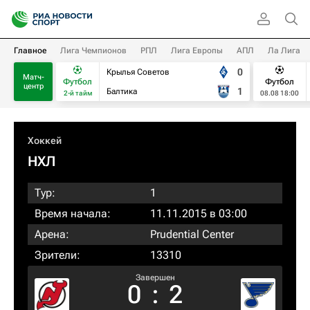
Главное
Лига Чемпионов
РПЛ
Лига Европы
АПЛ
Ла Лига
0
Крылья Советов
Матч-
Футбол
Футбол
центр
1
Балтика
2-й тайм
08.08 18:00
Хоккей
НХЛ
Тур:
1
Время начала:
11.11.2015 в 03:00
Арена:
Prudential Center
Зрители:
13310
Завершен
0
:
2