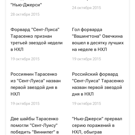
"Нью-Джерси"
24 октября 2015
28 октября 2015
Форвард "Сент-Луиса"
Гол форварда
Тарасенко признан
"Вашингтона" Овечкина
третьей звездой недели
вошел в десятку лучших
в НХЛ
на неделе в НХЛ
19 октября 2015
19 октября 2015
Россиянин Тарасенко
Российский форвард
из "Сент-Луиса" назван
"Сент-Луиса" Тарасенко
первой звездой дня в
назван первой звездой
НХЛ
дня в НХЛ
19 октября 2015
19 октября 2015
Две шайбы Тарасенко
"Нью-Джерси" прервал
помогли "Сент-Луису"
серию поражений в
победить "Виннипег" в
НХЛ, обыграв