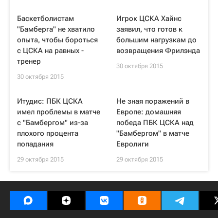
Баскетболистам
Игрок ЦСКА Хайнс
"Бамберга" не хватило
заявил, что готов к
опыта, чтобы бороться
большим нагрузкам до
с ЦСКА на равных -
возвращения Фрилэнда
тренер
30 октября 2015
30 октября 2015
Итудис: ПБК ЦСКА
Не зная поражений в
имел проблемы в матче
Европе: домашняя
с "Бамбергом" из-за
победа ПБК ЦСКА над
плохого процента
"Бамбергом" в матче
попадания
Евролиги
29 октября 2015
29 октября 2015