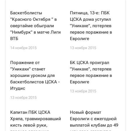
Баскетболисты
Пятница, 13-е: ПБК
"Красного Октября " в
ЦСКА дома уступил
овертайме обыграли
"Уникахе", потерпев
"Нимбурк" в матче Лиги
первое поражение в
ВТБ
Евролиге
14 ноября 2015
13 ноября 2015
Поражение от
БК ЦСКА проиграл
"Уникахи" станет
"Уникахе", потерпев
хорошим уроком для
первое поражение в
баскетболистов ЦСКА -
Евролиге
Итудис
13 ноября 2015
13 ноября 2015
Капитан ПБК ЦСКА
Новый формат
Хряпа, травмировавший
Евролиги с ежегодной
кисть левой руки,
выплатой клубам до 49