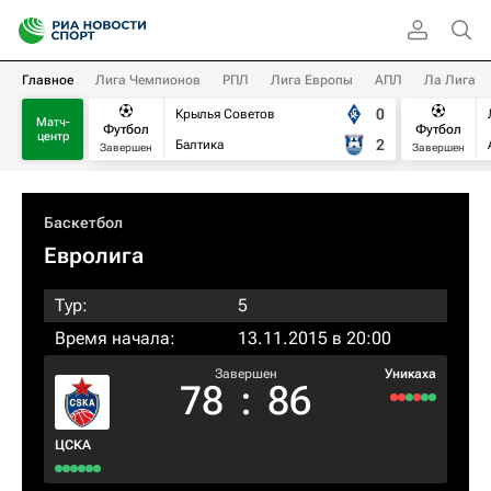
Главное
Лига Чемпионов
РПЛ
Лига Европы
АПЛ
Ла Лига
0
Крылья Советов
Матч-
Футбол
Футбол
центр
2
Балтика
Завершен
Завершен
Баскетбол
Евролига
Тур:
5
Время начала:
13.11.2015 в 20:00
Завершен
Уникаха
78
:
86
ЦСКА