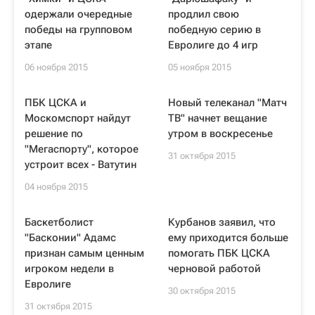
одержали очередные
продлил свою
победы на групповом
победную серию в
этапе
Евролиге до 4 игр
06 ноября 2015
05 ноября 2015
ПБК ЦСКА и
Новый телеканал "Матч
Москомспорт найдут
ТВ" начнет вещание
решение по
утром в воскресенье
"Мегаспорту", которое
31 октября 2015
устроит всех - Ватутин
04 ноября 2015
Баскетболист
Курбанов заявил, что
"Басконии" Адамс
ему приходится больше
признан самым ценным
помогать ПБК ЦСКА
игроком недели в
черновой работой
Евролиге
30 октября 2015
31 октября 2015