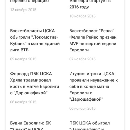
перенес операцию
млн евро стартует в
2016 году
13 ноября 2015
10 ноября 2015
Баскетболисты ЦСКА
Баскетболист "Реала"
обыграли "Локомотив-
Фелипе Рейес признан
Кубань" в матче Единой
MVP четвертой недели
лиги ВТБ
Евролиги
09 ноября 2015
07 ноября 2015
Форвард ПБК ЦСКА
Итудис: игроки ЦСКА
Хряпа травмировал
проявили неуважение к
кисть в матче Евролиги
себе в конце матча
с "Дарюшафакой"
Евролиги с
"Дарюшафакой"
06 ноября 2015
06 ноября 2015
Будни Евролиги: БК
ПБК ЦСКА обыграл
"Химки" и ЦСКА
"Дарюшафаку" и