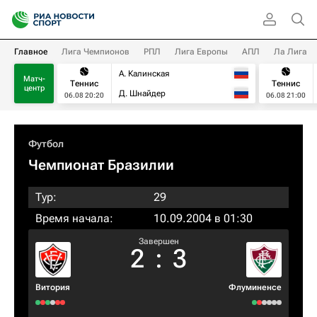
Главное
Лига Чемпионов
РПЛ
Лига Европы
АПЛ
Ла Лига
А. Калинская
Матч-
Теннис
Теннис
центр
Д. Шнайдер
06.08 20:20
06.08 21:00
Футбол
Чемпионат Бразилии
Тур:
29
Время начала:
10.09.2004 в 01:30
Завершен
2
:
3
Витория
Флуминенсе