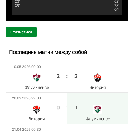
23‎’‎
62‎’‎
39‎’‎
73‎’‎
90‎’‎
Статистика
Последние матчи между собой
10.05.2026 00:00
2
:
2
Флуминенсе
Витория
20.09.2025 22:00
0
:
1
Витория
Флуминенсе
21.04.2025 00:30