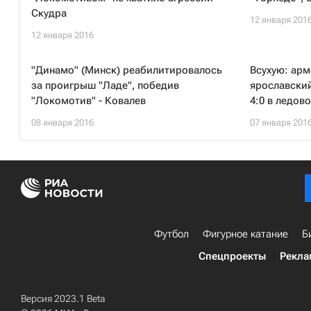
Скудра
12 января 201
12 января 2016
"Динамо" (Минск) реабилитировалось
Всухую: ар
за проигрыш "Ладе", победив
ярославски
"Локомотив" - Ковалев
4:0 в ледов
08 января 2016
07 января 201
Футбол
Фигурное катание
Б
Спецпроекты
Рекла
Версия 2023.1 Beta