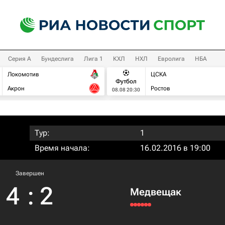
Серия А
Бундеслига
Лига 1
КХЛ
НХЛ
Евролига
НБА
Локомотив
ЦСКА
Футбол
Акрон
Ростов
08.08 20:30
Тур:
1
Время начала:
16.02.2016 в 19:00
Завершен
4
:
2
Медвещак