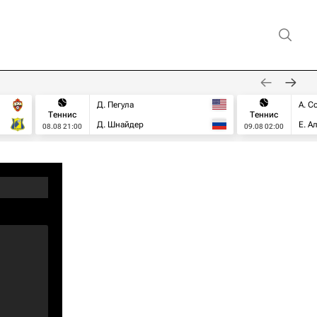
Д. Пегула
А. С
Теннис
Теннис
Д. Шнайдер
Е. А
08.08 21:00
09.08 02:00