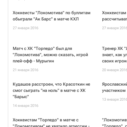
Хоккеисты "Локомотива" по буллитам
Хоккеистам 
обыграли "Ак Барс" в матче КХЛ
рассчитыват
27 января 2016
27 января 201
Матч с ХК "Торпедо" был для
Тренер ХК 
"Локомотива", можно сказать, игрой
знает, как 
плей-офф - Мурыгин
своих игрок
21 января 2016
20 января 201
Кудашов расстроен, что Красоткин не
Ярославски
смог сыграть "на ноль" в матче с ХК
участником
"Барыс"
13 января 201
14 января 2016
Хоккеистам "Торпедо" в матче с
"Локомотиву
"Локомотивом" не хватило агрессии -
"Торпедо", 