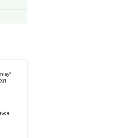
тиву"
КХЛ
ться