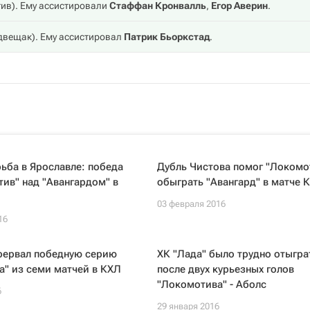
тив
). Ему ассистировали
Стаффан Кронвалль
,
Егор Аверин
.
двещак
). Ему ассистировал
Патрик Бьоркстад
.
ьба в Ярославле: победа
Дубль Чистова помог "Локомо
ив" над "Авангардом" в
обыграть "Авангард" в матче 
03 февраля 2016
16
прервал победную серию
ХК "Лада" было трудно отыгра
" из семи матчей в КХЛ
после двух курьезных голов
"Локомотива" - Аболс
6
29 января 2016