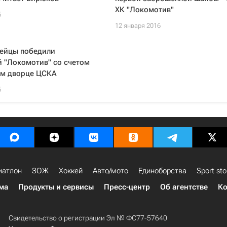
ХК "Локомотив"
6
12 января 2016
мейцы победили
й "Локомотив" со счетом
ом дворце ЦСКА
6
иатлон
ЗОЖ
Хоккей
Авто/мото
Единоборства
Sport sto
ма
Продукты и сервисы
Пресс-центр
Об агентстве
Ко
Свидетельство о регистрации Эл № ФС77-57640