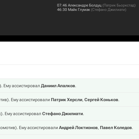
07:46
Александре Болдуц
(
Патрик Бьоркстад
)
46:30
Майк Глумак
(
Стефано Джилиати
)
). Ему ассистировал
Даниил Апалков
.
тив
). Ему ассистировали
Патрик Херсли
,
Сергей Коньков
.
к
). Ему ассистировал
Стефано Джилиати
.
комотив
). Ему ассистировали
Андрей Локтионов
,
Павел Коледов
.