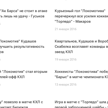
"Ак Барса" не стоит в атаке
Курьезный гол "Локомотива"
ь лишь на удачу - Гуськов
перечеркнул все усилия хокке
"Торпедо" - Макаров
6
21 января 2016
"Локомотив" Кудашов
Квартальнов, Кудашов и Вороб
улучшить результативность
Скабелка возглавят команды 
ов
звезд КХЛ
6
19 января 2016
й "Локомотив" стал вторым
Хоккеисты "Локомотива" поб
 плей-офф КХЛ
"Барыс" в матче чемпионата К
6
13 января 2016
" повезло в матче КХЛ с
Игра в матче с "Торпедо" шла 
считает Бирюков
первой заброшенной шайбы - 