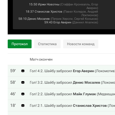
15:50
Иржи Новотны
(
Стаффан Кронвалль
,
Егор
Аверин
)
18:37
Станислав Христов
(
Павел Коледов
,
Андрей
Локтионов
)
58:10
Денис Мосалев
(
Патрик Херсли
,
Сергей Коньков
)
59:43
Егор Аверин
(
Даниил Апалков
)
Протокол
Статистика
Новости команд
Матч окончен
59‎’‎
Гол! 4:2. Шайбу забросил
Егор Аверин
(
Локомотив
58‎’‎
Гол! 3:2. Шайбу забросил
Денис Мосалев
(
Локомо
46‎’‎
Гол! 2:2. Шайбу забросил
Майк Глумак
(
Медвеща
18‎’‎
Гол! 2:1. Шайбу забросил
Станислав Христов
(
Ло