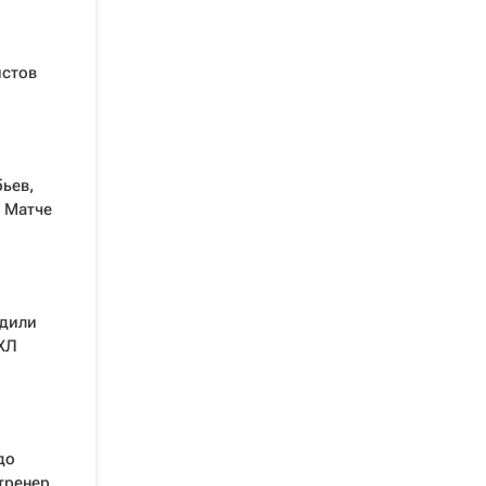
истов
ьев,
в Матче
едили
ХЛ
до
тренер