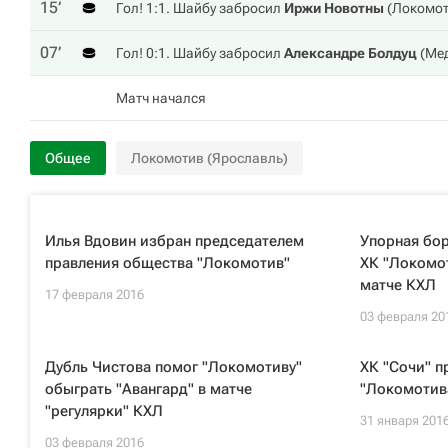
15‎’‎
Гол! 1:1. Шайбу забросил
Иржи Новотны
(
Локомо
07‎’‎
Гол! 0:1. Шайбу забросил
Александре Болдуц
(
Ме
Матч начался
Общее
Локомотив (Ярославль)
Илья Вдовин избран председателем
Упорная бор
правления общества "Локомотив"
ХК "Локомот
матче КХЛ
17 февраля 2016
03 февраля 20
Дубль Чистова помог "Локомотиву"
ХК "Сочи" 
обыграть "Авангард" в матче
"Локомотива
"регулярки" КХЛ
31 января 201
03 февраля 2016