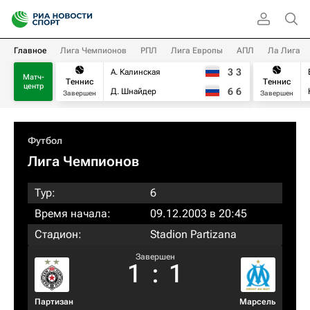
Главное
Лига Чемпионов
РПЛ
Лига Европы
АПЛ
Ла Лига
3
3
А. Калинская
Матч-
Теннис
Теннис
центр
6
6
Д. Шнайдер
Завершен
Завершен
Футбол
Лига Чемпионов
Тур:
6
Время начала:
09.12.2003 в 20:45
Стадион:
Stadion Partizana
Завершен
1
:
1
Партизан
Марсель